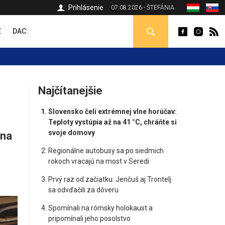
Prihlásenie
07.08.2026 - ŠTEFÁNIA
É
DAC
Najčítanejšie
Slovensko čelí extrémnej vlne horúčav:
Teploty vystúpia až na 41 °C, chráňte si
svoje domovy
 na
Regionálne autobusy sa po siedmich
rokoch vracajú na most v Seredi
Prvý raz od začiatku: Jenčuš aj Trontelj
sa odvďačili za dôveru
Spomínali na rómsky holokaust a
pripomínali jeho posolstvo