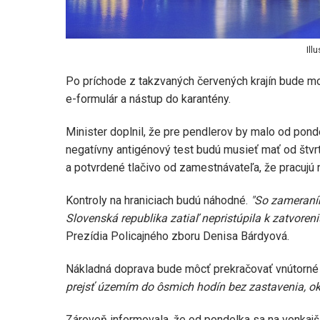
Ill
Po príchode z takzvaných červených krajín bude m
e-formulár a nástup do karantény.
Minister doplnil, že pre pendlerov by malo od pond
negatívny antigénový test budú musieť mať od štvrt
a potvrdené tlačivo od zamestnávateľa, že pracujú
Kontroly na hraniciach budú náhodné.
"So zameraním
Slovenská republika zatiaľ nepristúpila k zatvoren
Prezídia Policajného zboru Denisa Bárdyová.
Nákladná doprava bude môcť prekračovať vnútorné
prejsť územím do ôsmich hodín bez zastavenia, o
Zároveň informovala, že od pondelka sa na vonkajš