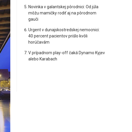
Novinka v galantskej pôrodnici: Od júla
môžu mamičky rodiť aj na pôrodnom
gauči
Urgent v dunajskostredskej nemocnici:
40 percent pacientov prišlo kvôli
horúčavám
V prípadnom play-off čaká Dynamo Kyjev
alebo Karabach