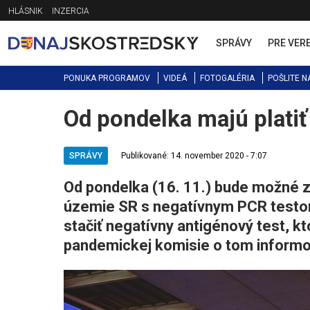
Jump
HLÁSNIK
INZERCIA
to
navigation
SPRÁVY
PRE VER
PONUKA PROGRAMOV
VIDEÁ
FOTOGALÉRIA
POŠLITE N
Od pondelka majú platiť
Back
to
top
SPRÁVY
Publikované: 14. november 2020 - 7:07
Od pondelka (16. 11.) bude možné z
územie SR s negatívnym PCR testom
stačiť negatívny antigénový test, kt
pandemickej komisie o tom informov