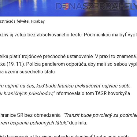
usztrációs felvétel, Pixabay
ožný aj vstup bez absolvovaného testu. Podmienkou má byť vyp
elka platiť trojdňové prechodné ustanovenie. V praxi to znamená,
ka (19. 11.). Polícia pendlerom odporúča, aby mali so sebou vyp
 na území susedného štátu.
 najmä na čas, keď bude hranicu prekračovať najviac osôb.
iu hraničných priechodov,"
informovala o tom TASR hovorkyňa
 hranice SR bez obmedzenia.
"Tranzit bude povolený za podmie
krem čerpania pohonných látok,"
doplnila.
ích hraniciach s Ukrajinou nebude vykonávať testovanie osôb