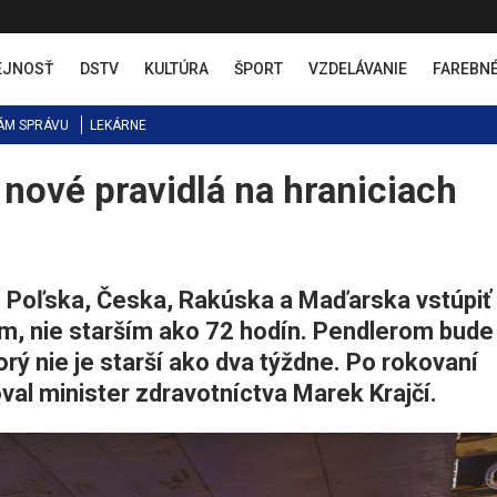
EJNOSŤ
DSTV
KULTÚRA
ŠPORT
VZDELÁVANIE
FAREBN
ÁM SPRÁVU
LEKÁRNE
 nové pravidlá na hraniciach
 Poľska, Česka, Rakúska a Maďarska vstúpiť
, nie starším ako 72 hodín. Pendlerom bude
orý nie je starší ako dva týždne. Po rokovaní
al minister zdravotníctva Marek Krajčí.