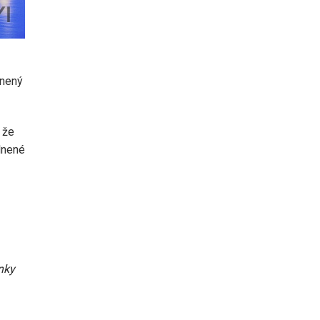
lnený
 že
lnené
nky