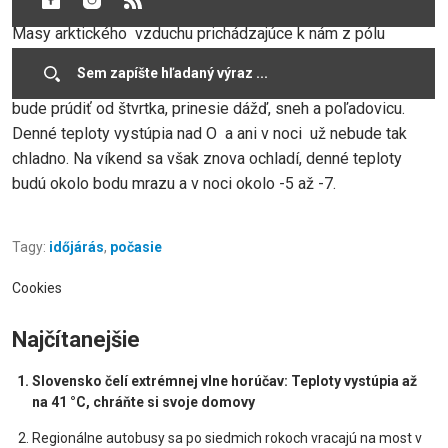
Masy arktického vzduchu prichádzajúce k nám z pólu
prinesú nočné teploty do – 15 stupňov, pričom ani denné
teploty nevystúpia nad bod mrazu. Teplejší vzduch k nám
bude prúdiť od štvrtka, prinesie dážď, sneh a poľadovicu.
Denné teploty vystúpia nad O a ani v noci už nebude tak
chladno. Na víkend sa však znova ochladí, denné teploty
budú okolo bodu mrazu a v noci okolo -5 až -7.
Tagy:
időjárás
,
počasie
Cookies
Najčítanejšie
Slovensko čelí extrémnej vlne horúčav: Teploty vystúpia až
na 41 °C, chráňte si svoje domovy
Regionálne autobusy sa po siedmich rokoch vracajú na most v