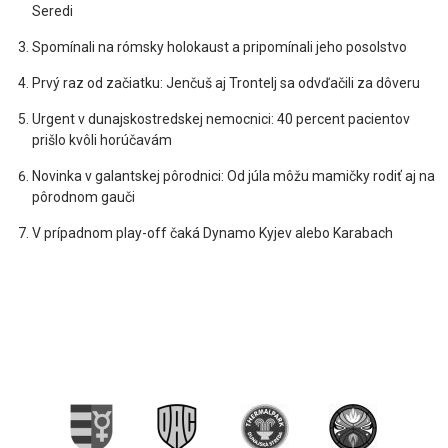
Seredi
Spomínali na rómsky holokaust a pripomínali jeho posolstvo
Prvý raz od začiatku: Jenčuš aj Trontelj sa odvďačili za dôveru
Urgent v dunajskostredskej nemocnici: 40 percent pacientov
prišlo kvôli horúčavám
Novinka v galantskej pôrodnici: Od júla môžu mamičky rodiť aj na
pôrodnom gauči
V prípadnom play-off čaká Dynamo Kyjev alebo Karabach