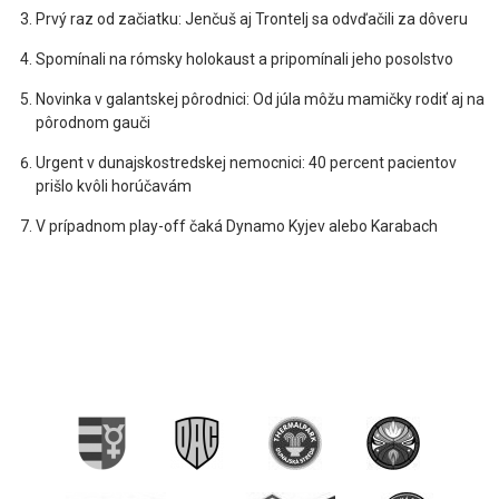
Prvý raz od začiatku: Jenčuš aj Trontelj sa odvďačili za dôveru
Spomínali na rómsky holokaust a pripomínali jeho posolstvo
Novinka v galantskej pôrodnici: Od júla môžu mamičky rodiť aj na
pôrodnom gauči
Urgent v dunajskostredskej nemocnici: 40 percent pacientov
prišlo kvôli horúčavám
V prípadnom play-off čaká Dynamo Kyjev alebo Karabach