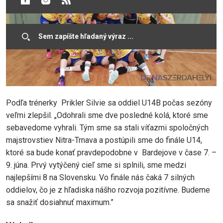
Podľa trénerky Prikler Silvie sa oddiel U14B počas sezóny
veľmi zlepšil. „Odohrali sme dve posledné kolá, ktoré sme
sebavedome vyhrali. Tým sme sa stali víťazmi spoločných
majstrovstiev Nitra-Trnava a postúpili sme do finále U14,
ktoré sa bude konať pravdepodobne v Bardejove v čase 7. –
9. júna. Prvý vytýčený cieľ sme si splnili, sme medzi
najlepšími 8 na Slovensku. Vo finále nás čaká 7 silných
oddielov, čo je z hľadiska nášho rozvoja pozitívne. Budeme
sa snažiť dosiahnuť maximum.”