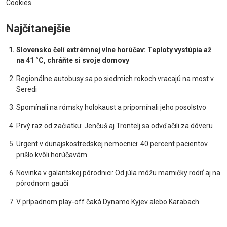
Cookies
Najčítanejšie
Slovensko čelí extrémnej vlne horúčav: Teploty vystúpia až
na 41 °C, chráňte si svoje domovy
Regionálne autobusy sa po siedmich rokoch vracajú na most v
Seredi
Spomínali na rómsky holokaust a pripomínali jeho posolstvo
Prvý raz od začiatku: Jenčuš aj Trontelj sa odvďačili za dôveru
Urgent v dunajskostredskej nemocnici: 40 percent pacientov
prišlo kvôli horúčavám
Novinka v galantskej pôrodnici: Od júla môžu mamičky rodiť aj na
pôrodnom gauči
V prípadnom play-off čaká Dynamo Kyjev alebo Karabach