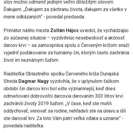
slov možno odmeniť jedným veľmi dôležitým slovom:
Ďakujem. „Ďakujem za záchranu života, ďakujem za všetko v
mene odkázaných“ - povedal predseda.
Primátor nášho mesta
Zoltán Hájos
uviedol, že vychádzajúc
zo súčasnej situácie – vyzdvihnúc nesebeckosť a akčnosť
darcov krvi – sa samospráva spolu s Červeným krížom snaží
vyjadriť poďakovanie za humánny čin, ktorým často zachránia
život im neznámym ľuďom.
Riaditeľka Oblastného spolku Červeného kríža Dunajská
Streda
Dagmar
Nagy
vyzdvihla, že v uplynulom ťažkom
období čin darcov krvi bol ešte významnejší, keď dnes
odmeňovaní dobrovoľní darcovia darovaním 303 litrov krvi
zachránili životy 2019 ľuďom. „V čase, keď ste mohli
oddychovať, venovať sa rodine, nehľadeli ste na únavu a išli
ste darovať krv. Za toto Vám patrí veľká vďaka a uznanie“ -
povedala riaditeľka.