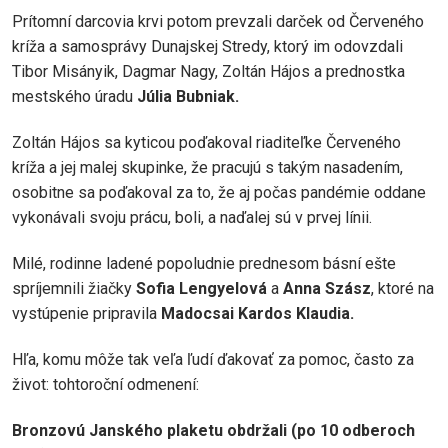
Prítomní darcovia krvi potom prevzali darček od Červeného
kríža a samosprávy Dunajskej Stredy, ktorý im odovzdali
Tibor Misányik, Dagmar Nagy, Zoltán Hájos a prednostka
mestského úradu
Júlia Bubniak.
Zoltán Hájos sa kyticou poďakoval riaditeľke Červeného
kríža a jej malej skupinke, že pracujú s takým nasadením,
osobitne sa poďakoval za to, že aj počas pandémie oddane
vykonávali svoju prácu, boli, a naďalej sú v prvej línii.
Milé, rodinne ladené popoludnie prednesom básní ešte
spríjemnili žiačky
Sofia Lengyelová
a
Anna Szász
, ktoré na
vystúpenie pripravila
Madocsai Kardos Klaudia.
Hľa, komu môže tak veľa ľudí ďakovať za pomoc, často za
život: tohtoroční odmenení:
Bronzovú Janského plaketu obdržali (po 10 odberoch