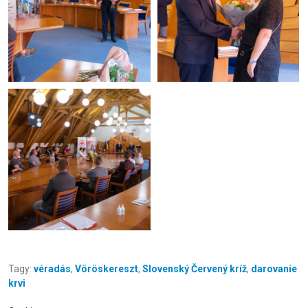
Tagy:
véradás
,
Vöröskereszt
,
Slovenský Červený kríž
,
darovanie
krvi