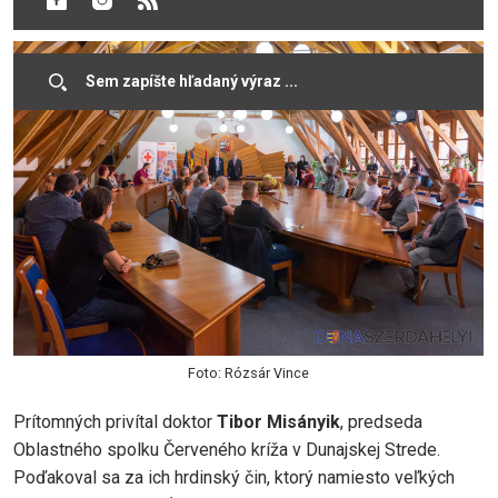
striebornú či zlatú Janského plaketu.
Foto: Rózsár Vince
Prítomných privítal doktor
Tibor
Misányik
, predseda
Oblastného spolku Červeného kríža v Dunajskej Strede.
Poďakoval sa za ich hrdinský čin, ktorý namiesto veľkých