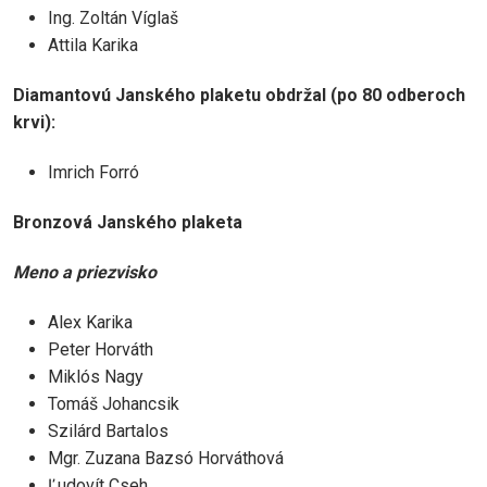
Ing. Zoltán Víglaš
Attila Karika
Diamantovú Janského plaketu obdržal (po 80 odberoch
krvi):
Imrich Forró
Bronzová Janského plaketa
Meno a priezvisko
Alex Karika
Peter Horváth
Miklós Nagy
Tomáš Johancsik
Szilárd Bartalos
Mgr. Zuzana Bazsó Horváthová
Ľudovít Cseh