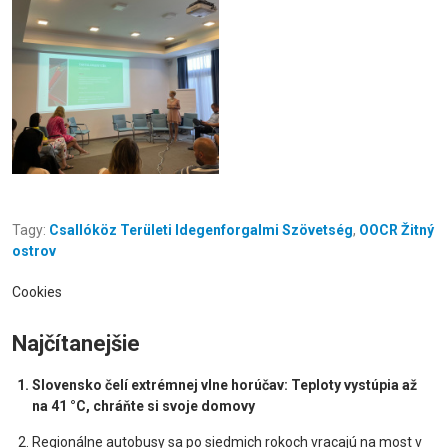
Tagy:
Csallóköz Területi Idegenforgalmi Szövetség
,
OOCR Žitný
ostrov
Cookies
Najčítanejšie
Slovensko čelí extrémnej vlne horúčav: Teploty vystúpia až
na 41 °C, chráňte si svoje domovy
Regionálne autobusy sa po siedmich rokoch vracajú na most v