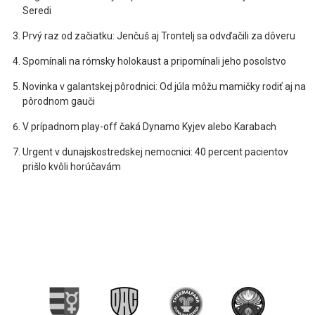
Seredi
Prvý raz od začiatku: Jenčuš aj Trontelj sa odvďačili za dôveru
Spomínali na rómsky holokaust a pripomínali jeho posolstvo
Novinka v galantskej pôrodnici: Od júla môžu mamičky rodiť aj na
pôrodnom gauči
V prípadnom play-off čaká Dynamo Kyjev alebo Karabach
Urgent v dunajskostredskej nemocnici: 40 percent pacientov
prišlo kvôli horúčavám