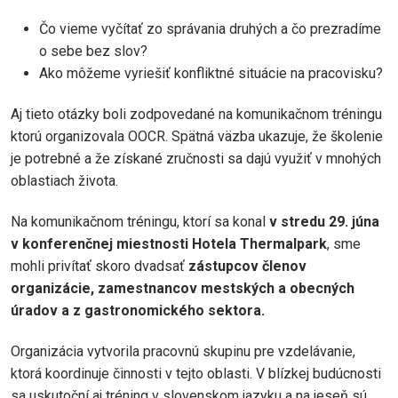
Čo vieme vyčítať zo správania druhých a čo prezradíme
o sebe bez slov?
Ako môžeme vyriešiť konfliktné situácie na pracovisku?
Aj tieto otázky boli zodpovedané na komunikačnom tréningu
ktorú organizovala OOCR. Spätná väzba ukazuje, že školenie
je potrebné a že získané zručnosti sa dajú využiť v mnohých
oblastiach života.
Na komunikačnom tréningu, ktorí sa konal
v stredu 29. júna
v konferenčnej miestnosti Hotela Thermalpark
, sme
mohli privítať skoro dvadsať
zástupcov členov
organizácie, zamestnancov mestských a obecných
úradov a z gastronomického sektora.
Organizácia vytvorila pracovnú skupinu pre vzdelávanie,
ktorá koordinuje činnosti v tejto oblasti. V blízkej budúcnosti
sa uskutoční aj tréning v slovenskom jazyku a na jeseň sú