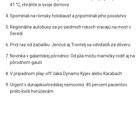
41 °C, chráňte si svoje domovy
Spomínali na rómsky holokaust a pripomínali jeho posolstvo
Regionálne autobusy sa po siedmich rokoch vracajú na most v
Seredi
Prvý raz od začiatku: Jenčuš aj Trontelj sa odvďačili za dôveru
Novinka v galantskej pôrodnici: Od júla môžu mamičky rodiť aj na
pôrodnom gauči
V prípadnom play-off čaká Dynamo Kyjev alebo Karabach
Urgent v dunajskostredskej nemocnici: 40 percent pacientov
prišlo kvôli horúčavám