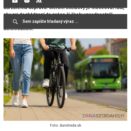
bicykli“, ktorá podporuje ekologickú, zdravú a
udržateľnú dopravu. Cieľom iniciatívy je motivovať ľudí,
aby pri dochádzaní do práce či školy uprednostnili
bicykel, chôdzu alebo verejnú dopravu pred
automobilom.
Foto: dunstreda.sk