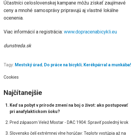
Účastníci celoslovenskej kampane môžu získať zaujímavé
ceny a mnohé samosprávy pripravujú aj vlastné lokálne
ocenenia.
Viac informácií a registrácia:
www.dopracenabicykli.eu
dunstreda.sk
Tagy:
Mestský úrad
,
Do práce na bicykli
,
Kerékpárral a munkába!
Cookies
Najčítanejšie
Keď sa pobyt v prírode zmení na boj o život: ako postupovať
pri anafylaktickom šoku?
Pred zápasom Velež Mostar - DAC 1904: Spraviť posledný krok
Slovensko čelí extrémnej vlne horúčav: Teploty vystúpia až na