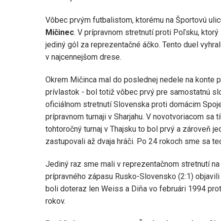
Vôbec prvým futbalistom, ktorému na Športovú ulic
Mičinec
. V prípravnom stretnutí proti Poľsku, ktorý
jediný gól za reprezentačné áčko. Tento duel vyhr
v najcennejšom drese.
Okrem Mičinca mal do poslednej nedele na konte p
prívlastok - bol totiž vôbec prvý pre samostatnú s
oficiálnom stretnutí Slovenska proti domácim Sp
prípravnom turnaji v Sharjahu. V novotvoriacom sa 
tohtoročný turnaj v Thajsku to bol prvý a zároveň je
zastupovali až dvaja hráči. Po 24 rokoch sme sa te
Jediný raz sme mali v reprezentačnom stretnutí na 
prípravného zápasu Rusko-Slovensko (2:1) objavili 
boli doteraz len Weiss a Diňa vo februári 1994 prot
rokov.