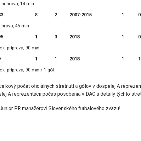
 príprava, 14 min
83
8
2
2007-2015
1
0
ríprava, 45 min
95
1
0
2018
1
0
ok, príprava, 90 min
9
1
1
2018
1
1
k, príprava, 90 min / 1 gól
elkový počet oficiálnych stretnutí a gólov v dospelej A reprezent
elej A reprezentácii počas pôsobenia v DAC a detaily týchto stret
 Junior PR manažérovi Slovenského futbalového zväzu!