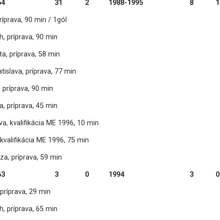
64
31
2
1988-1995
8
1
ríprava, 90 min / 1gól
, príprava, 90 min
ta, príprava, 58 min
tislava, príprava, 77 min
 príprava, 90 min
a, príprava, 45 min
a, kvalifikácia ME 1996, 10 min
, kvalifikácia ME 1996, 75 min
eza, príprava, 59 min
63
3
0
1994
3
0
 príprava, 29 min
, príprava, 65 min