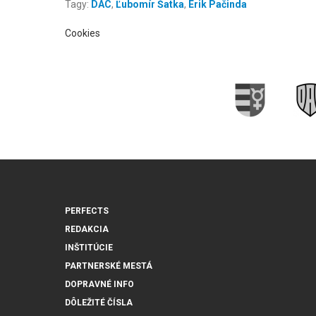
Tagy:
DAC
,
Ľubomír Šatka
,
Erik Pačinda
Cookies
PERFECTS
REDAKCIA
INŠTITÚCIE
PARTNERSKÉ MESTÁ
DOPRAVNÉ INFO
DÔLEŽITÉ ČÍSLA