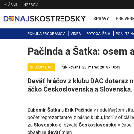
Jump
HLÁSNIK
INZERCIA
to
navigation
SPRÁVY
PRE VER
PONUKA PROGRAMOV
VIDEÁ
FOTOGALÉRIA
POŠLITE N
Pačinda a Šatka: osem a
Back
to
top
SPRÁVY DAC
Publikované: 28. marec 2018 - 10:43
Deväť hráčov z klubu DAC doteraz na
áčko Československa a Slovenska.
Ľubomír Šatka
a
Erik Pačinda
v nedeľňajšom víťaz
počet reprezentantov z nášho klubu, ktorí v oficiá
za
Slovensko
či bývalé
Československo
v čase,
obsahuje
deväť
mien.