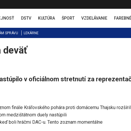
EJNOSŤ
DSTV
KULTÚRA
ŠPORT
VZDELÁVANIE
FAREBN
ÁM SPRÁVU
LEKÁRNE
 deväť
stúpilo v oficiálnom stretnutí za reprezenta
nom finále Kráľovského pohára proti domácemu Thajsku rozšíril
lnom medzištátnom duely nastúpili
 keď boli hráčmi DAC-u. Tento zoznam momentálne