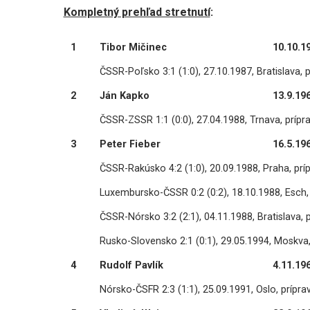
Kompletný prehľad stretnutí
:
1
Tibor Mičinec
10.10.1
ČSSR-Poľsko 3:1 (1:0), 27.10.1987, Bratislava, p
2
Ján Kapko
13.9.19
ČSSR-ZSSR 1:1 (0:0), 27.04.1988, Trnava, prípr
3
Peter Fieber
16.5.19
ČSSR-Rakúsko 4:2 (1:0), 20.09.1988, Praha, prí
Luxembursko-ČSSR 0:2 (0:2), 18.10.1988, Esch, 
ČSSR-Nórsko 3:2 (2:1), 04.11.1988, Bratislava, 
Rusko-Slovensko 2:1 (0:1), 29.05.1994, Moskva,
4
Rudolf Pavlík
4.11.19
Nórsko-ČSFR 2:3 (1:1), 25.09.1991, Oslo, prípra