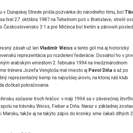
u v Dunajskej Strede prišla pozvánka do národného tímu, bol
Tib
 sa hral 27. októbra 1987 na Tehelnom poli v Bratislave, strelil svo
alo Československo 3:1 a pre Mičinca bol tretím a zároveň posl
resný zásah už len
Vladimír Weiss
a tento gól má aj historický
lovenskú reprezentácia po rozdelení federácie. Dosiahol ho v pr
ojeným arabským emirátom 2. februára 1994 na medzinárodnom
tíme trénera Jozefa Vengloša mal miesto aj
Pavol Diňa
a až po
diný reprezentačný kemp na najvyššej úrovni, na ktorej náš klub
da dočkali pokračovania.
ihrisku súčasne troch hráčov: v máji 1994 sa v záverečnej štvrťh
spolu na trávniku Weiss, Fieber a Diňa. Naraz v základnej zosta
i Maroku, takže aj na takýto zápis do kroniky sme čakali dlhých 