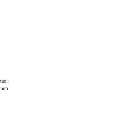
ácii,
nutí