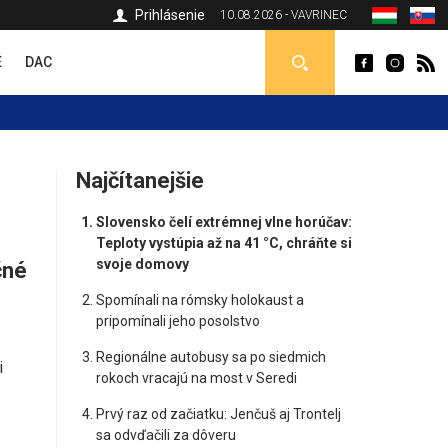
Prihlásenie
10.08.2026 - VAVRINEC
É
DAC
Najčítanejšie
Slovensko čelí extrémnej vlne horúčav:
Teploty vystúpia až na 41 °C, chráňte si
svoje domovy
čné
Spomínali na rómsky holokaust a
pripomínali jeho posolstvo
Regionálne autobusy sa po siedmich
i
rokoch vracajú na most v Seredi
Prvý raz od začiatku: Jenčuš aj Trontelj
sa odvďačili za dôveru