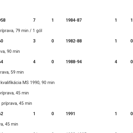
958
7
1
1984-87
1
1
ríprava, 79 min / 1 gól
60
3
0
1982-88
1
0
ava, 90 min
64
4
0
1988-94
4
0
prava, 59 min
kvalifikácia MS 1990, 90 min
príprava, 45 min
 príprava, 45 min
62
1
0
1991
1
0
va, 45 min