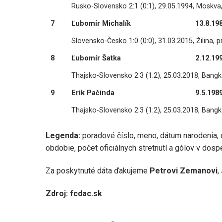
Rusko-Slovensko 2:1 (0:1), 29.05.1994, Moskva,
7
Ľubomír Michalík
13.8.19
Slovensko-Česko 1:0 (0:0), 31.03.2015, Žilina, p
8
Ľubomír Šatka
2.12.19
Thajsko-Slovensko 2:3 (1:2), 25.03.2018, Bangk
9
Erik Pačinda
9.5.198
Thajsko-Slovensko 2:3 (1:2), 25.03.2018, Bangko
Legenda:
poradové číslo, meno, dátum narodenia, c
obdobie, počet oficiálnych stretnutí a gólov v dosp
Za poskytnuté dáta ďakujeme
Petrovi Zemanovi
,
Zdroj: fcdac.sk