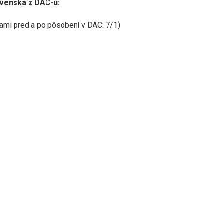
ovenska z DAC-u
:
ami pred a po pôsobení v DAC: 7/1)