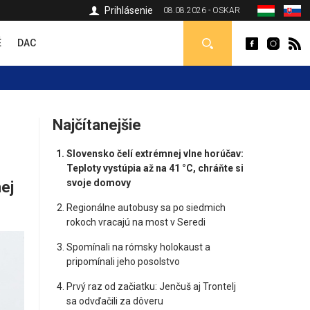
Prihlásenie
08.08.2026 - OSKAR
É
DAC
Najčítanejšie
Slovensko čelí extrémnej vlne horúčav:
Teploty vystúpia až na 41 °C, chráňte si
svoje domovy
ej
Regionálne autobusy sa po siedmich
rokoch vracajú na most v Seredi
Spomínali na rómsky holokaust a
pripomínali jeho posolstvo
Prvý raz od začiatku: Jenčuš aj Trontelj
sa odvďačili za dôveru