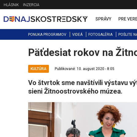
Jump
HLÁSNIK
INZERCIA
to
navigation
SPRÁVY
PRE VER
PONUKA PROGRAMOV
VIDEÁ
FOTOGALÉRIA
POŠLITE N
Päťdesiat rokov na Žit
Back
to
top
KULTÚRA
Publikované: 10. august 2020 - 8:05
Vo štvrtok sme navštívili výstavu v
sieni Žitnoostrovského múzea.