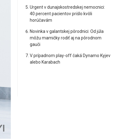
Urgent v dunajskostredskej nemocnici:
40 percent pacientov prišlo kvôli
horúčavám
Novinka v galantskej pôrodnici: Od júla
môžu mamičky rodiť aj na pôrodnom
gauči
V prípadnom play-off čaká Dynamo Kyjev
alebo Karabach