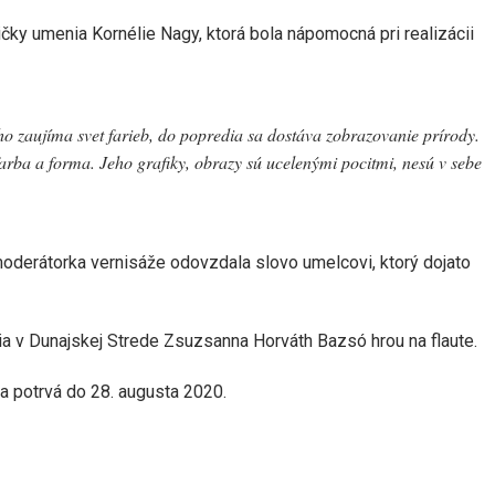
čky umenia Kornélie Nagy, ktorá bola nápomocná pri realizácii
 zaujíma svet farieb, do popredia sa dostáva zobrazovanie prírody.
farba a forma. Jeho grafiky, obrazy sú ucelenými pocitmi, nesú v sebe
derátorka vernisáže odovzdala slovo umelcovi, ktorý dojato
ia v Dunajskej Strede Zsuzsanna Horváth Bazsó hrou na flaute.
a potrvá do 28. augusta 2020.