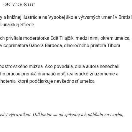
Foto: Vince Rózsár
y a knižnej ilustrácie na Vysokej škole výtvarných umení v Bratisl
Dunajskej Strede.
ch privítala moderátorka Edit Tilajčík, medzi nimi, okrem umelca,
o viceprimátora Gábora Bárdosa, dlhoročného priateľa Tibora
noostrovského múzea. Ako povedala, diela autora nenechali
ho prácou preniká dramatičnosť, realistické znázornenie a
notenia, ktoré podčiarkuje nevšednosť umelca.
dzi výtvarníkmi. Odkloniac sa od spôsobu ich náhľadu na tvorbu,