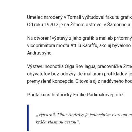
Umelec narodený v Tornali vyštudoval fakultu grafik
Od roku 1970 žije na Žitnom ostrove, v Šamoríne a 
Na otvorení výstavy z jeho grafík a malieb prítomný
viceprimátora mesta Attilu Karaffu, ako aj bývaléh
Andrássyho.
Výstavu hodnotila Olga Bevilagua, pracovníčka Žit
obyvateľov bez odozvy. Je maliarom protikladov, je
premyslená koncepcia. Citovala aj z nedávneho hod
Podľa kunsthistoričky Emílie Radimákovej totiž
„výtvarník Tibor Andrásy je jedinečným tvorcom me
kráča vlastnou cestou“.