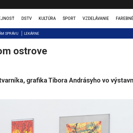
EJNOSŤ
DSTV
KULTÚRA
ŠPORT
VZDELÁVANIE
FAREBN
ÁM SPRÁVU
LEKÁRNE
nom ostrove
ýtvarníka, grafika Tibora Andrásyho vo výstavn