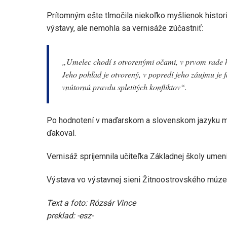
Prítomným ešte tlmočila niekoľko myšlienok histori
výstavy, ale nemohla sa vernisáže zúčastniť:
„Umelec chodí s otvorenými očami, v prvom rade ho
Jeho pohľad je otvorený, v popredí jeho záujmu je 
vnútornú pravdu spletitých konfliktov“.
Po hodnotení v maďarskom a slovenskom jazyku mo
ďakoval.
Vernisáž spríjemnila učiteľka Základnej školy umen
Výstava vo výstavnej sieni Žitnoostrovského múze
Text a foto: Rózsár Vince
preklad: -esz-