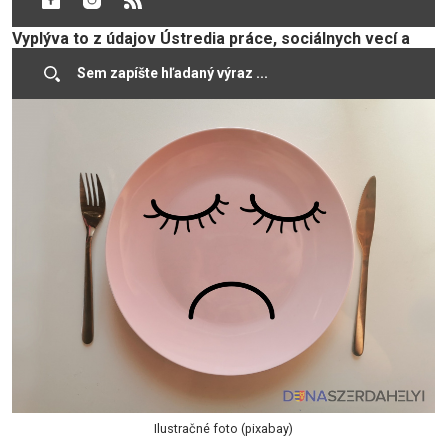
septembru išlo o nárast o 0,23 percentuálneho bodu.
Vyplýva to z údajov Ústredia práce, sociálnych vecí a
rodiny SR.
Ilustračné foto (pixabay)