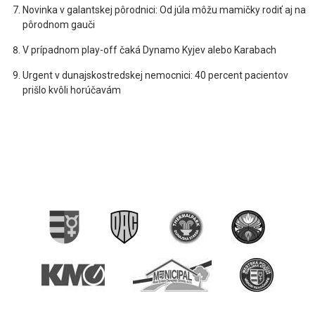
Novinka v galantskej pôrodnici: Od júla môžu mamičky rodiť aj na
pôrodnom gauči
V prípadnom play-off čaká Dynamo Kyjev alebo Karabach
Urgent v dunajskostredskej nemocnici: 40 percent pacientov
prišlo kvôli horúčavám