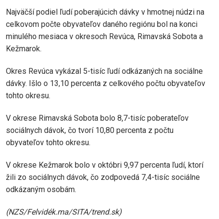
Najväčší podiel ľudí poberajúcich dávky v hmotnej núdzi na
celkovom počte obyvateľov daného regiónu bol na konci
minulého mesiaca v okresoch Revúca, Rimavská Sobota a
Kežmarok.
Okres Revúca vykázal 5-tisíc ľudí odkázaných na sociálne
dávky. Išlo o 13,10 percenta z celkového počtu obyvateľov
tohto okresu.
V okrese Rimavská Sobota bolo 8,7-tisíc poberateľov
sociálnych dávok, čo tvorí 10,80 percenta z počtu
obyvateľov tohto okresu.
V okrese Kežmarok bolo v októbri 9,97 percenta ľudí, ktorí
žili zo sociálnych dávok, čo zodpovedá 7,4-tisíc sociálne
odkázaným osobám.
(NZS/Felvidék.ma/SITA/trend.sk)