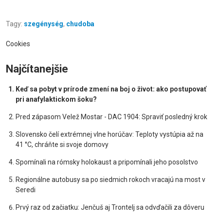
Tagy:
szegénység
,
chudoba
Cookies
Najčítanejšie
Keď sa pobyt v prírode zmení na boj o život: ako postupovať
pri anafylaktickom šoku?
Pred zápasom Velež Mostar - DAC 1904: Spraviť posledný krok
Slovensko čelí extrémnej vlne horúčav: Teploty vystúpia až na
41 °C, chráňte si svoje domovy
Spomínali na rómsky holokaust a pripomínali jeho posolstvo
Regionálne autobusy sa po siedmich rokoch vracajú na most v
Seredi
Prvý raz od začiatku: Jenčuš aj Trontelj sa odvďačili za dôveru