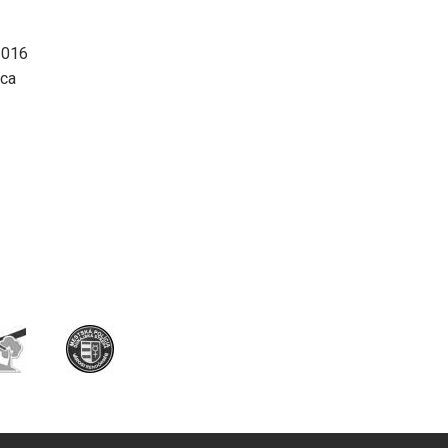
2016
rca