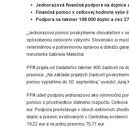
Jednorazová finančná podpora na dojnice 
Finančná pomoc v celkovej hodnote vyše št
Podpora na takmer 108 000 dojníc a cez 27
„Jednorazovú pomoc poskytneme chovateľom v sekto
spôsobenou cenovými výkyvmi. Slovensko si musí ž
veterinárnou a potravinovou správou a dokážu gara
ministerka Gabriela Matečná.
PPA prijala od žiadateľov takmer 400 žiadostí na do
prasnice. „Na základe prijatých žiadostí poskytne
pomoc vyplatíme do 30. septembra,“ uviedol Juraj 
PPA udelí podporu jednorazovo ako výnimočnú pom
pomoci z prostriedkov štátneho rozpočtu. Celková 
eur. Podpora predstavuje v oboch sektoroch zhodne
dojníc a prasníc evidovaných v Centrálnej evidenci
19,22 eur a na jednu prasnicu 75,71 eur.