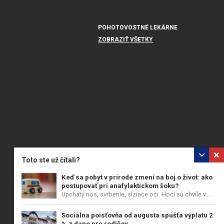
POHOTOVOSTNÉ LEKÁRNE
ZOBRAZIŤ VŠETKY
Toto ste už čítali?
Keď sa pobyt v prírode zmení na boj o život: ako
postupovať pri anafylaktickom šoku?
Upchatý nos, svrbenie, slziace oči. Hoci sú chvíle v...
Sociálna poisťovňa od augusta spúšťa výplatu 2
% z dane pre rodičov