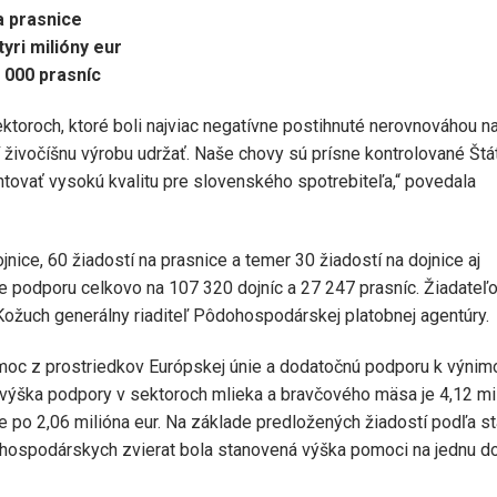
a prasnice
yri milióny eur
 000 prasníc
roch, ktoré boli najviac negatívne postihnuté nerovnováhou na
ivočíšnu výrobu udržať. Naše chovy sú prísne kontrolované Štá
ntovať vysokú kvalitu pre slovenského spotrebiteľa,“ povedala
jnice, 60 žiadostí na prasnice a temer 30 žiadostí na dojnice aj
me podporu celkovo na 107 320 dojníc a 27 247 prasníc. Žiadateľ
Kožuch generálny riaditeľ Pôdohospodárskej platobnej agentúry.
oc z prostriedkov Európskej únie a dodatočnú podporu k výnim
výška podpory v sektoroch mlieka a bravčového mäsa je 4,12 mi
 po 2,06 milióna eur. Na základe predložených žiadostí podľa s
i hospodárskych zvierat bola stanovená výška pomoci na jednu do