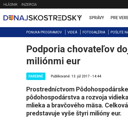
Jump
HLÁSNIK
INZERCIA
to
navigation
SPRÁVY
PRE VER
PONUKA PROGRAMOV
VIDEÁ
FOTOGALÉRIA
POŠLITE N
Podporia chovateľov doj
Back
to
miliónmi eur
top
FAREBNÉ
Publikované: 13. júl 2017 - 14:44
Prostredníctvom Pôdohospodárskej 
pôdohospodárstva a rozvoja vidieka
mlieka a bravčového mäsa. Celková 
predstavuje vyše štyri milióny eur.