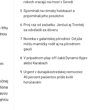
rokoch vracajú na most v Seredi
Spomínali na rómsky holokaust a
pripomínali jeho posolstvo
Prvý raz od začiatku: Jenčuš aj Trontelj
 trhu
sa odvďačili za dôveru
tnou
Novinka v galantskej pôrodnici: Od júla
môžu mamičky rodiť aj na pôrodnom
gauči
V prípadnom play-off čaká Dynamo Kyjev
alebo Karabach
om
Urgent v dunajskostredskej nemocnici:
40 percent pacientov prišlo kvôli
očnej
horúčavám
lióna
tavov
jnicu