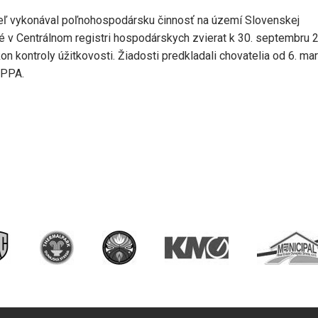
eľ vykonával poľnohospodársku činnosť na území Slovenskej
né v Centrálnom registri hospodárskych zvierat k 30. septembru 
n kontroly úžitkovosti. Žiadosti predkladali chovatelia od 6. ma
 PPA.