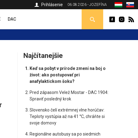
Prihlásenie
06.08.2026 - JOZEFÍNA
É
DAC
Najčítanejšie
Keď sa pobyt v prírode zmení na boj o
život: ako postupovať pri
anafylaktickom šoku?
Pred zápasom Velež Mostar - DAC 1904:
Spraviť posledný krok
r
Slovensko čelí extrémnej vlne horúčav:
Teploty vystúpia až na 41 °C, chráňte si
svoje domovy
Regionálne autobusy sa po siedmich