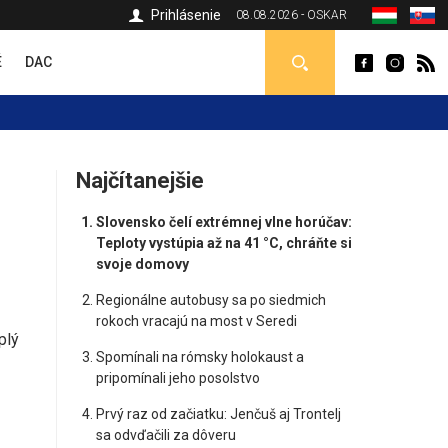
Prihlásenie
08.08.2026 - OSKAR
É
DAC
Najčítanejšie
Slovensko čelí extrémnej vlne horúčav:
Teploty vystúpia až na 41 °C, chráňte si
svoje domovy
Regionálne autobusy sa po siedmich
rokoch vracajú na most v Seredi
plý
Spomínali na rómsky holokaust a
pripomínali jeho posolstvo
Prvý raz od začiatku: Jenčuš aj Trontelj
sa odvďačili za dôveru