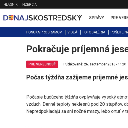
Jump
HLÁSNIK
INZERCIA
to
navigation
SPRÁVY
PRE VER
PONUKA PROGRAMOV
VIDEÁ
FOTOGALÉRIA
POŠLITE N
Pokračuje príjemná jes
Back
to
top
PRE VEREJNOSŤ
Publikované: 26. september 2016 - 11:01
Počas týždňa zažijeme príjemné je
Počasie budúceho týždňa ovplyvňuje vysoký atmosfe
vzduch. Denné teploty neklesnú pod 20 stupňov, do
Nepredpokladajú sa ani nočné mrazy, lebo ortuť v t