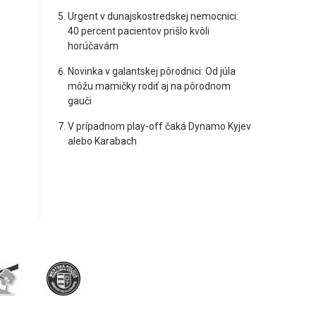
Urgent v dunajskostredskej nemocnici:
40 percent pacientov prišlo kvôli
horúčavám
Novinka v galantskej pôrodnici: Od júla
môžu mamičky rodiť aj na pôrodnom
gauči
V prípadnom play-off čaká Dynamo Kyjev
alebo Karabach