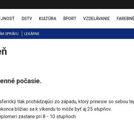
EJNOSŤ
DSTV
KULTÚRA
ŠPORT
VZDELÁVANIE
FAREBN
ÁM SPRÁVU
LEKÁRNE
eň
senné počasie.
rický tlak prichádzajúci zo západu, ktorý prinesie so sebou te
konca blížiac sa k víkendu to môže byť aj 25 stupňov.
eplomeri zastane pri 8 - 10 stupňoch.