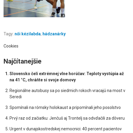
Tagy:
női kézilabda
,
hádzanárky
Cookies
Najčítanejšie
Slovensko čelí extrémnej vlne horúčav: Teploty vystúpia až
na 41 °C, chráňte si svoje domovy
Regionálne autobusy sa po siedmich rokoch vracajú na most v
Seredi
Spomínali na rómsky holokaust a pripomínali jeho posolstvo
Prvý raz od začiatku: Jenčuš aj Trontelj sa odvďačili za dôveru
Urgent v dunajskostredskej nemocnici: 40 percent pacientov