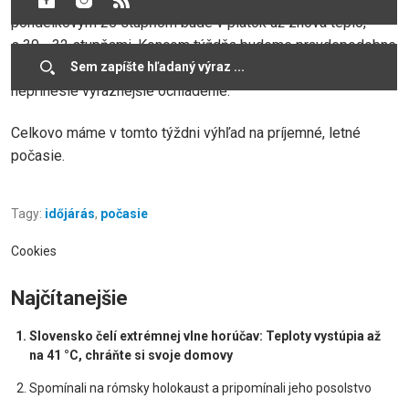
pondelkovým 25 stupňom bude v piatok už znova teplo,
s 30 - 32 stupňami. Koncom týždňa budeme pravdepodobne
znova cítiť vplyv studeného frontu, ale podľa predpovedí
neprinesie výraznejšie ochladenie.
Celkovo máme v tomto týždni výhľad na príjemné, letné
počasie.
Tagy:
időjárás
,
počasie
Cookies
Najčítanejšie
Slovensko čelí extrémnej vlne horúčav: Teploty vystúpia až
na 41 °C, chráňte si svoje domovy
Spomínali na rómsky holokaust a pripomínali jeho posolstvo