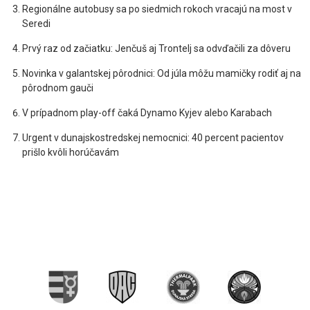
Regionálne autobusy sa po siedmich rokoch vracajú na most v
Seredi
Prvý raz od začiatku: Jenčuš aj Trontelj sa odvďačili za dôveru
Novinka v galantskej pôrodnici: Od júla môžu mamičky rodiť aj na
pôrodnom gauči
V prípadnom play-off čaká Dynamo Kyjev alebo Karabach
Urgent v dunajskostredskej nemocnici: 40 percent pacientov
prišlo kvôli horúčavám