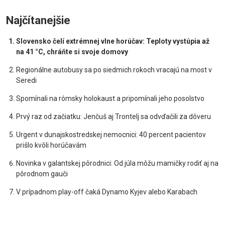
Najčítanejšie
Slovensko čelí extrémnej vlne horúčav: Teploty vystúpia až
na 41 °C, chráňte si svoje domovy
Regionálne autobusy sa po siedmich rokoch vracajú na most v
Seredi
Spomínali na rómsky holokaust a pripomínali jeho posolstvo
Prvý raz od začiatku: Jenčuš aj Trontelj sa odvďačili za dôveru
Urgent v dunajskostredskej nemocnici: 40 percent pacientov
prišlo kvôli horúčavám
Novinka v galantskej pôrodnici: Od júla môžu mamičky rodiť aj na
pôrodnom gauči
V prípadnom play-off čaká Dynamo Kyjev alebo Karabach