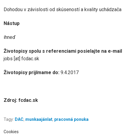
Dohodou v závislosti od skúseností a kvality uchádzača
Nástup
ihneď
Životopisy spolu s referenciami posielajte na e-mail
jobs
[at]
fcdac.sk
Životopisy prijímame do:
9.4.2017
Zdroj: fcdac.sk
Tagy:
DAC
,
munkaajánlat
,
pracovná ponuka
Cookies