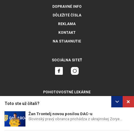
DOPRAVNÉ INFO
DÔLEŽITÉ ČÍSLA
REKLAMA
KONTAKT
NA STIAHNUTIE
SOCIÁLNA SITEŤ
POHOTOVOSTNÉ LEKÁRNE
ZOBRAZIŤ VŠETKY
Toto ste už čítali?
Žan Trontelj novou posilou DAC-u
Slovinský pravý obranca prichádza z ukrajinskej Zorye...
OCHRANA OSOBNÝCH ÚDAJOV
POUŽÍVANIE COOKIES