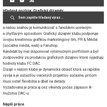
Hľadaná pozícia: Grafický dizajnér
Marketing je jedna z kľúčových oblastí fungovania klubu
a našou snahou je komunikovať s fanúšikmi uceleným
a chytľavým spôsobom. Grafický dizajnér klubu podporuje
svojou kreatívnou grafikou marketingový tím, PR & Médiá
(sociálne médiá, web) a Fanshop.
Kandidát by mal disponovať výnimočným portfóliom a byť
zodpovedný za produkciu grafických dizajnov ktoré vyjadrujú
hodnoty klubu FC DAC.
Dizajn v našom klube je dynamická oblasť ktorá sa rapídne
vyvíja a je súčasťou viacerých projektov súčasne, pričom
musí ostať flexibilná a dbať na detaily.
Vyžadovaná je práca aj cez víkendy počas zápasov A-
mužstva DAC-u.
Náplň práce