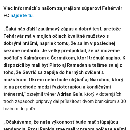
Viac informácií o našom zajtrajšom súperovi Fehérvár
FC
nájdete tu
.
„Čaká nás ďalší zaujímavý zápas a dobrý test, pretože
Fehérvár má v mojich očiach kvalitné mužstvo s
dobrými hráčmi, napriek tomu, že sa im v poslednej
sezóne nedarilo. Je veľký predpoklad, že už môžeme
počítať s Kalmárom a Čermákom, ktorí trénujú naplno. K
dispozícii by mali byť Pinto aj Ramadan a tešíme sa aj z
toho, že Gavrić sa zapája do herných cvičení s
mužstvom. Okrem neho bude chýbať aj Niarchos, ktorý
je na prechode medzi fyzioterapiou a kondičnými
trénermi,“
ozrejmil tréner
Adrian Guľa
, ktorý v doterajších
troch zápasoch prípravy dal príležitosť dvom brankárom a 30
hráčom do poľa.
„Očakávame, že naša výkonnosť bude mať stúpajúcu
tendenciu. Proti Rapidu sme mali v prvom polčase veľmi