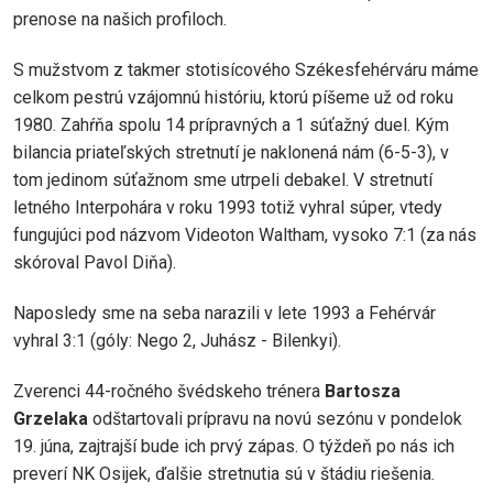
prenose na našich profiloch.
S mužstvom z takmer stotisícového Székesfehérváru máme
celkom pestrú vzájomnú históriu, ktorú píšeme už od roku
1980. Zahŕňa spolu 14 prípravných a 1 súťažný duel. Kým
bilancia priateľských stretnutí je naklonená nám (6-5-3), v
tom jedinom súťažnom sme utrpeli debakel. V stretnutí
letného Interpohára v roku 1993 totiž vyhral súper, vtedy
fungujúci pod názvom Videoton Waltham, vysoko 7:1 (za nás
skóroval Pavol Diňa).
Naposledy sme na seba narazili v lete 1993 a Fehérvár
vyhral 3:1 (góly: Nego 2, Juhász - Bilenkyi).
Zverenci 44-ročného švédskeho trénera
Bartosza
Grzelaka
odštartovali prípravu na novú sezónu v pondelok
19. júna, zajtrajší bude ich prvý zápas. O týždeň po nás ich
preverí NK Osijek, ďalšie stretnutia sú v štádiu riešenia.