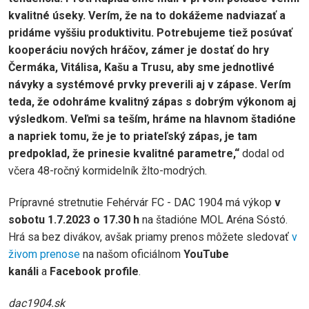
kvalitné úseky. Verím, že na to dokážeme nadviazať a
pridáme vyššiu produktivitu. Potrebujeme tiež posúvať
kooperáciu nových hráčov, zámer je dostať do hry
Čermáka, Vitálisa, Kašu a Trusu, aby sme jednotlivé
návyky a systémové prvky preverili aj v zápase. Verím
teda, že odohráme kvalitný zápas s dobrým výkonom aj
výsledkom. Veľmi sa teším, hráme na hlavnom štadióne
a napriek tomu, že je to priateľský zápas, je tam
predpoklad, že prinesie kvalitné parametre,“
dodal od
včera 48-ročný kormidelník žlto-modrých.
Prípravné stretnutie Fehérvár FC - DAC 1904 má výkop
v
sobotu 1.7.2023 o 17.30 h
na štadióne MOL Aréna Sóstó.
Hrá sa bez divákov, avšak priamy prenos môžete sledovať
v
živom prenose
na našom oficiálnom
YouTube
kanáli
a
Facebook profile
.
dac1904.sk