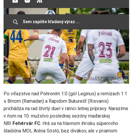
Po víťazstve nad Pohroním 1:0 (gól Leginus) a remízach 1:1
s Brnom (Ramadan) a Rapidom Bukurešť (Risvanis)
prichádza na rad štvrtý duel v rámci letnej prípravy. Narazíme
v ňom na 10. mužstvo poslednej sezóny maďarskej
NBI
Fehérvár FC
. Hrá sa na hlavnom ihrisku súperovho
štadióna MOL Aréna Sóstó, bez divákov, ale v priamom