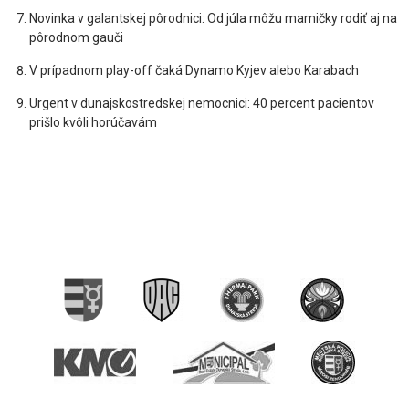
Novinka v galantskej pôrodnici: Od júla môžu mamičky rodiť aj na
pôrodnom gauči
V prípadnom play-off čaká Dynamo Kyjev alebo Karabach
Urgent v dunajskostredskej nemocnici: 40 percent pacientov
prišlo kvôli horúčavám