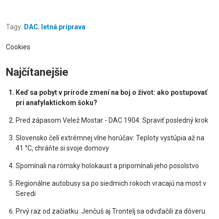
Tagy:
DAC
,
letná príprava
Cookies
Najčítanejšie
Keď sa pobyt v prírode zmení na boj o život: ako postupovať
pri anafylaktickom šoku?
Pred zápasom Velež Mostar - DAC 1904: Spraviť posledný krok
Slovensko čelí extrémnej vlne horúčav: Teploty vystúpia až na
41 °C, chráňte si svoje domovy
Spomínali na rómsky holokaust a pripomínali jeho posolstvo
Regionálne autobusy sa po siedmich rokoch vracajú na most v
Seredi
Prvý raz od začiatku: Jenčuš aj Trontelj sa odvďačili za dôveru