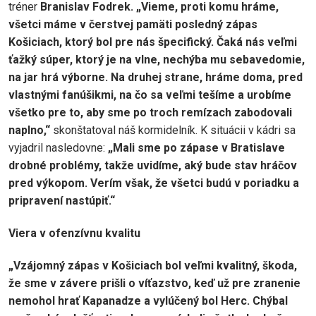
tréner
Branislav Fodrek. „Vieme, proti komu hráme,
všetci máme v čerstvej pamäti posledný zápas
Košiciach, ktorý bol pre nás špecifický. Čaká nás veľmi
ťažký súper, ktorý je na vlne, nechýba mu sebavedomie,
na jar hrá výborne. Na druhej strane, hráme doma, pred
vlastnými fanúšikmi, na čo sa veľmi tešíme a urobíme
všetko pre to, aby sme po troch remízach zabodovali
naplno,“
skonštatoval náš kormidelník. K situácii v kádri sa
vyjadril nasledovne:
„Mali sme po zápase v Bratislave
drobné problémy, takže uvidíme, aký bude stav hráčov
pred výkopom. Verím však, že všetci budú v poriadku a
pripravení nastúpiť.“
Viera v ofenzívnu kvalitu
„Vzájomný zápas v Košiciach bol veľmi kvalitný, škoda,
že sme v závere prišli o víťazstvo, keď už pre zranenie
nemohol hrať Kapanadze a vylúčený bol Herc. Chýbal