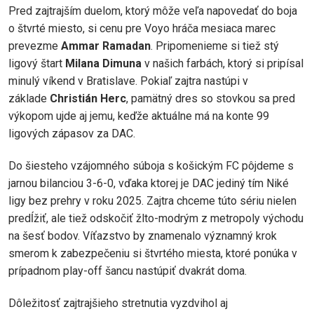
Pred zajtrajším duelom, ktorý môže veľa napovedať do boja
o štvrté miesto, si cenu pre Voyo hráča mesiaca marec
prevezme
Ammar Ramadan
. Pripomenieme si tiež stý
ligový štart
Milana Dimuna
v našich farbách, ktorý si pripísal
minulý víkend v Bratislave. Pokiaľ zajtra nastúpi v
základe
Christián Herc
, pamätný dres so stovkou sa pred
výkopom ujde aj jemu, keďže aktuálne má na konte 99
ligových zápasov za DAC.
Do šiesteho vzájomného súboja s košickým FC pôjdeme s
jarnou bilanciou 3-6-0, vďaka ktorej je DAC jediný tím Niké
ligy bez prehry v roku 2025. Zajtra chceme túto sériu nielen
predĺžiť, ale tiež odskočiť žlto-modrým z metropoly východu
na šesť bodov. Víťazstvo by znamenalo významný krok
smerom k zabezpečeniu si štvrtého miesta, ktoré ponúka v
prípadnom play-off šancu nastúpiť dvakrát doma.
Dôležitosť zajtrajšieho stretnutia vyzdvihol aj