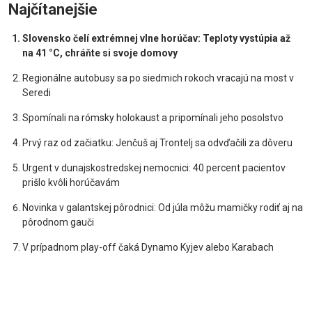
Najčítanejšie
Slovensko čelí extrémnej vlne horúčav: Teploty vystúpia až
na 41 °C, chráňte si svoje domovy
Regionálne autobusy sa po siedmich rokoch vracajú na most v
Seredi
Spomínali na rómsky holokaust a pripomínali jeho posolstvo
Prvý raz od začiatku: Jenčuš aj Trontelj sa odvďačili za dôveru
Urgent v dunajskostredskej nemocnici: 40 percent pacientov
prišlo kvôli horúčavám
Novinka v galantskej pôrodnici: Od júla môžu mamičky rodiť aj na
pôrodnom gauči
V prípadnom play-off čaká Dynamo Kyjev alebo Karabach