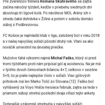
Pre zverencov trénera
Romana Skuhravého
sa zajtra
začína náročný týždeň, keďže v priebehu siedmych dní
absolvujú tri ligové kolá. Po návšteve MOL Arény ich v
stredu čaká dohrávka v Žiline a potom v sobotu domáci
súboj s Podbrezovou.
FC Košice je najmladší klub v lige, založený bol v roku 2018
a v našej najvyššej súťaži pôsobí druhý rok. Vlani sa ako
nováčik umiestnil na desiatej priečke.
Mužstvo ťahá výkonmi najmä
Michal Faško
, ktorý si pred
tromi týždňami proti nám pripísal gól aj asistenciu. Na jar má
v týchto dvoch činnostiach bilanciu 4+7, celkovo v sezóne
5+9, čo je piate najlepšie číslo v súťaži. Viac gólových
prihrávok má len Marko Tolić zo Slovana (12). Faško bol
vyhlásený za Voyo Hráča mesiaca február, zajtra sa teda v
priamom súboji stretnú poslední dvaja víťazi tejto ankety.
Doterajšie vzájomné stretnutia v najvyššej súťaži: