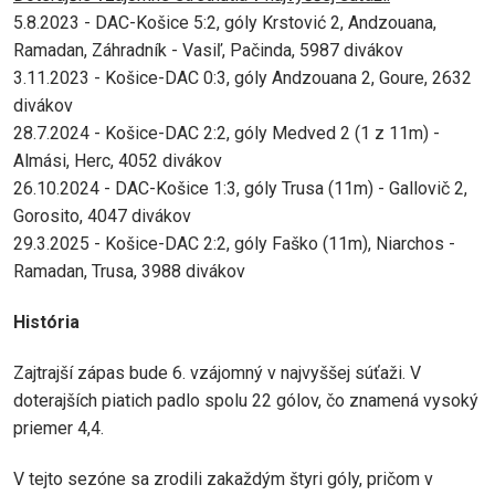
5.8.2023 - DAC-Košice 5:2, góly Krstović 2, Andzouana,
Ramadan, Záhradník - Vasiľ, Pačinda, 5987 divákov
3.11.2023 - Košice-DAC 0:3, góly Andzouana 2, Goure, 2632
divákov
28.7.2024 - Košice-DAC 2:2, góly Medved 2 (1 z 11m) -
Almási, Herc, 4052 divákov
26.10.2024 - DAC-Košice 1:3, góly Trusa (11m) - Gallovič 2,
Gorosito, 4047 divákov
29.3.2025 - Košice-DAC 2:2, góly Faško (11m), Niarchos -
Ramadan, Trusa, 3988 divákov
História
Zajtrajší zápas bude 6. vzájomný v najvyššej súťaži. V
doterajších piatich padlo spolu 22 gólov, čo znamená vysoký
priemer 4,4.
V tejto sezóne sa zrodili zakaždým štyri góly, pričom v