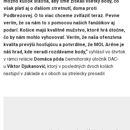
možno kúsok šťastia, aby sme získali všetky body, čo
však platí aj o ďalšom stretnutí, doma proti
Podbrezovej. O to viac chceme zvíťaziť teraz. Pevne
verím, že sa nám to s pomocou našich fanúšikov aj
podarí. Košice majú kvalitné mužstvo, ktoré hrá útočne,
čo by nám mohlo vyhovovať. Verím, že naša ofenzívna
kvalita prevýši hosťujúcu a potvrdíme, že MOL Aréne je
náš hrad, kde neradi rozdávame body,“
vyhlásil vo štvrtok
v rámci relácie
Domáca pôda
čiernohorský útočník DAC-
u
Viktor Djukanović
, ktorý v posledných dvoch kolách
nastúpil v základe a v oboch sa strelecky presadil.