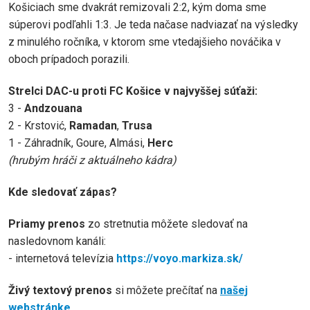
Košiciach sme dvakrát remizovali 2:2, kým doma sme
súperovi podľahli 1:3. Je teda načase nadviazať na výsledky
z minulého ročníka, v ktorom sme vtedajšieho nováčika v
oboch prípadoch porazili.
Strelci DAC-u proti FC Košice v najvyššej súťaži:
3 -
Andzouana
2 - Krstović,
Ramadan
,
Trusa
1 - Záhradník, Goure, Almási,
Herc
(hrubým hráči z aktuálneho kádra)
Kde sledovať zápas?
Priamy prenos
zo stretnutia môžete sledovať na
nasledovnom kanáli:
- internetová televízia
https://voyo.markiza.sk/
Živý textový prenos
si môžete prečítať na
našej
webstránke
.