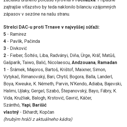
zajtrajšie víťazstvo by teda naklonilo bilanciu vzájomných
zápasov v sezóne na našu stranu.
Strelci DAC-u proti Trnave v najvyššej súťaži:
5
-
Ramirez
4
- Pavlík, Pačinda
3
- Divković
2
- Fieber, Šoltés, Liba, Radványi, Diňa, Ürge, Kráľ, Matůš,
Gašparík, Taiwo, Balić, Nicolaescu,
Andzouana
,
Ramadan
1
- Šrámek, Majoros, Bartoš, Krištof, Maixner, Simon,
Vytykač, Rimanovský, Bari, Chytil, Bogora, Balla, Landerl,
Boya, Kweuke, K. Németh, Parvin, N‘Kendo, Adiaba, Bajevski,
Halimi, Ujlaky, Gergel, Szabó, Štepanovský, Bayo, Fábry, K.
Vida, Kružliak,
Balogh, Krstović,
Gavrić, Káčer,
Szánthó,
Yapi
,
Barišić
vlastný
- Ekhardt, Kopčan
(hrubým hráči z aktuálneho kádra)