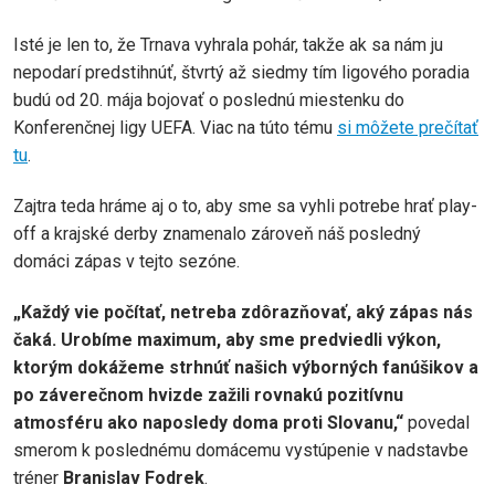
Isté je len to, že Trnava vyhrala pohár, takže ak sa nám ju
nepodarí predstihnúť, štvrtý až siedmy tím ligového poradia
budú od 20. mája bojovať o poslednú miestenku do
Konferenčnej ligy UEFA. Viac na túto tému
si môžete prečítať
tu
.
Zajtra teda hráme aj o to, aby sme sa vyhli potrebe hrať play-
off a krajské derby znamenalo zároveň náš posledný
domáci zápas v tejto sezóne.
„Každý vie počítať, netreba zdôrazňovať, aký zápas nás
čaká. Urobíme maximum, aby sme predviedli výkon,
ktorým dokážeme strhnúť našich výborných fanúšikov a
po záverečnom hvizde zažili rovnakú pozitívnu
atmosféru ako naposledy doma proti Slovanu,“
povedal
smerom k poslednému domácemu vystúpenie v nadstavbe
tréner
Branislav Fodrek
.