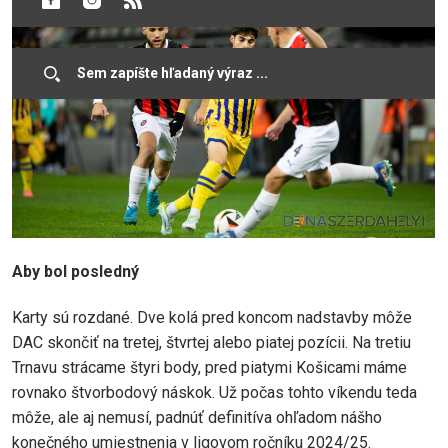
Aby bol posledný
Karty sú rozdané. Dve kolá pred koncom nadstavby môže
DAC skončiť na tretej, štvrtej alebo piatej pozícii. Na tretiu
Trnavu strácame štyri body, pred piatymi Košicami máme
rovnako štvorbodový náskok. Už počas tohto víkendu teda
môže, ale aj nemusí, padnúť definitíva ohľadom nášho
konečného umiestnenia v ligovom ročníku 2024/25.