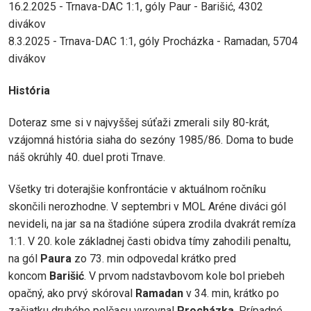
16.2.2025 - Trnava-DAC 1:1, góly Paur - Barišić, 4302
divákov
8.3.2025 - Trnava-DAC 1:1, góly Procházka - Ramadan, 5704
divákov
História
Doteraz sme si v najvyššej súťaži zmerali sily 80-krát,
vzájomná história siaha do sezóny 1985/86. Doma to bude
náš okrúhly 40. duel proti Trnave.
Všetky tri doterajšie konfrontácie v aktuálnom ročníku
skončili nerozhodne. V septembri v MOL Aréne diváci gól
nevideli, na jar sa na štadióne súpera zrodila dvakrát remíza
1:1. V 20. kole základnej časti obidva tímy zahodili penaltu,
na gól
Paura
zo 73. min odpovedal krátko pred
koncom
Barišić
. V prvom nadstavbovom kole bol priebeh
opačný, ako prvý skóroval
Ramadan
v 34. min, krátko po
začiatku druhého polčasu vyrovnal
Procházka
. Prípadné