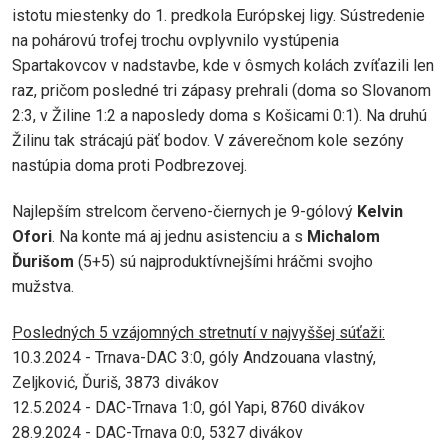
istotu miestenky do 1. predkola Európskej ligy. Sústredenie
na pohárovú trofej trochu ovplyvnilo vystúpenia
Spartakovcov v nadstavbe, kde v ôsmych kolách zvíťazili len
raz, pričom posledné tri zápasy prehrali (doma so Slovanom
2:3, v Žiline 1:2 a naposledy doma s Košicami 0:1). Na druhú
Žilinu tak strácajú päť bodov. V záverečnom kole sezóny
nastúpia doma proti Podbrezovej.
Najlepším strelcom červeno-čiernych je 9-gólový
Kelvin
Ofori
. Na konte má aj jednu asistenciu a s
Michalom
Ďurišom
(5+5) sú najproduktívnejšími hráčmi svojho
mužstva.
Posledných 5 vzájomných stretnutí v najvyššej súťaži:
10.3.2024 - Trnava-DAC 3:0, góly Andzouana vlastný,
Zeljković, Ďuriš, 3873 divákov
12.5.2024 - DAC-Trnava 1:0, gól Yapi, 8760 divákov
28.9.2024 - DAC-Trnava 0:0, 5327 divákov