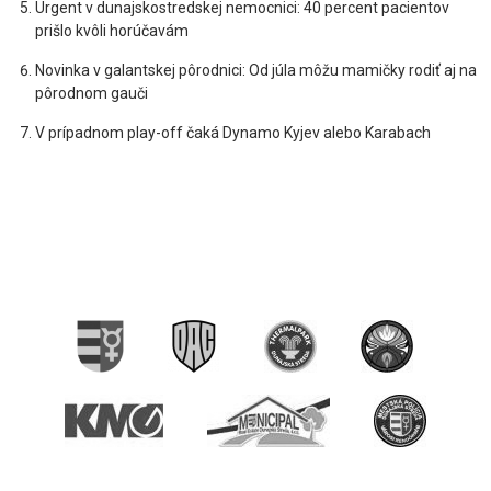
Urgent v dunajskostredskej nemocnici: 40 percent pacientov
prišlo kvôli horúčavám
Novinka v galantskej pôrodnici: Od júla môžu mamičky rodiť aj na
pôrodnom gauči
V prípadnom play-off čaká Dynamo Kyjev alebo Karabach