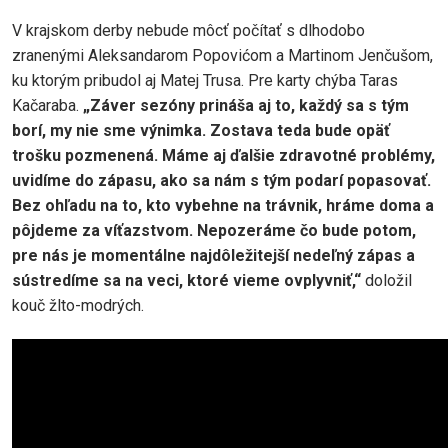
V krajskom derby nebude môcť počítať s dlhodobo
zranenými Aleksandarom Popovićom a Martinom Jenčušom,
ku ktorým pribudol aj Matej Trusa. Pre karty chýba Taras
Kačaraba.
„Záver sezóny prináša aj to, každý sa s tým
borí, my nie sme výnimka. Zostava teda bude opäť
trošku pozmenená. Máme aj ďalšie zdravotné problémy,
uvidíme do zápasu, ako sa nám s tým podarí popasovať.
Bez ohľadu na to, kto vybehne na trávnik, hráme doma a
pôjdeme za víťazstvom. Nepozeráme čo bude potom,
pre nás je momentálne najdôležitejší nedeľný zápas a
sústredíme sa na veci, ktoré vieme ovplyvniť,“
doložil
kouč žlto-modrých.