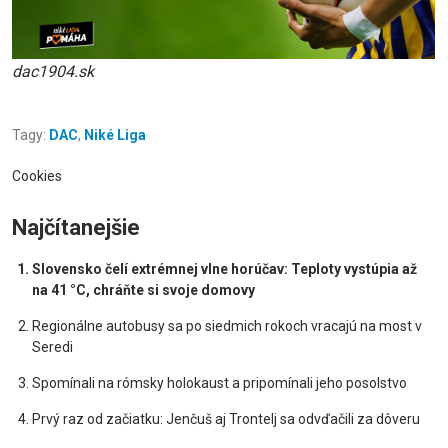
dac1904.sk
Tagy:
DAC
,
Niké Liga
Cookies
Najčítanejšie
Slovensko čelí extrémnej vlne horúčav: Teploty vystúpia až
na 41 °C, chráňte si svoje domovy
Regionálne autobusy sa po siedmich rokoch vracajú na most v
Seredi
Spomínali na rómsky holokaust a pripomínali jeho posolstvo
Prvý raz od začiatku: Jenčuš aj Trontelj sa odvďačili za dôveru