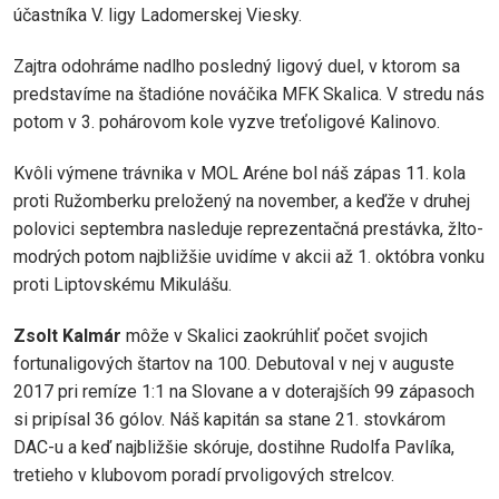
účastníka V. ligy Ladomerskej Viesky.
Zajtra odohráme nadlho posledný ligový duel, v ktorom sa
predstavíme na štadióne nováčika MFK Skalica. V stredu nás
potom v 3. pohárovom kole vyzve treťoligové Kalinovo.
Kvôli výmene trávnika v MOL Aréne bol náš zápas 11. kola
proti Ružomberku preložený na november, a keďže v druhej
polovici septembra nasleduje reprezentačná prestávka, žlto-
modrých potom najbližšie uvidíme v akcii až 1. októbra vonku
proti Liptovskému Mikulášu.
Zsolt Kalmár
môže v Skalici zaokrúhliť počet svojich
fortunaligových štartov na 100. Debutoval v nej v auguste
2017 pri remíze 1:1 na Slovane a v doterajších 99 zápasoch
si pripísal 36 gólov. Náš kapitán sa stane 21. stovkárom
DAC-u a keď najbližšie skóruje, dostihne Rudolfa Pavlíka,
tretieho v klubovom poradí prvoligových strelcov.