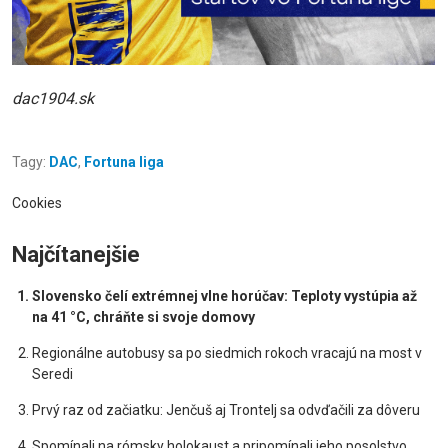
dac1904.sk
Tagy:
DAC
,
Fortuna liga
Cookies
Najčítanejšie
Slovensko čelí extrémnej vlne horúčav: Teploty vystúpia až
na 41 °C, chráňte si svoje domovy
Regionálne autobusy sa po siedmich rokoch vracajú na most v
Seredi
Prvý raz od začiatku: Jenčuš aj Trontelj sa odvďačili za dôveru
Spomínali na rómsky holokaust a pripomínali jeho posolstvo