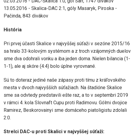
02.03.2016 - DAC-Skalica 1:0, gól Sarr, 1747 divákov
13.05.2016 - Skalica-DAC 2:1, góly Masaryk, Piroska -
Pačinda, 843 divákov
História
Pri prvej účasti Skalice v najvyššej súťaži v sezóne 2015/16
sa hralo 33-kolovým systémom a z troch vzájomných duelov
sme dva odohrali vonku a iba jeden doma. Nielen bilancia (1-
1-1), ale aj skóre (4:4) bolo úplne vyrovnané.
Sú to doteraz jediné naše zápasy proti tímu z kráľovského
mesta v dvoch najvyšších súťažiach. Na štadióne Skalice
sme sa odvtedy predstavili ešte raz, a to v septembri 2019
v rámci 4. kola Slovnaft Cupu proti Radimovu. Gólmi dvojice
Ramirez, Beskorovainyi sme domáceho piatoligistu zdolali
2:0.
Strelci DAC-u proti Skalici v najvyššej súťaži: