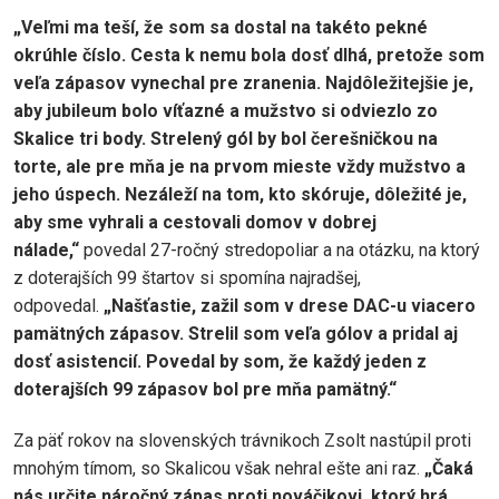
„Veľmi ma teší, že som sa dostal na takéto pekné
okrúhle číslo. Cesta k nemu bola dosť dlhá, pretože som
veľa zápasov vynechal pre zranenia. Najdôležitejšie je,
aby jubileum bolo víťazné a mužstvo si odviezlo zo
Skalice tri body. Strelený gól by bol čerešničkou na
torte, ale pre mňa je na prvom mieste vždy mužstvo a
jeho úspech. Nezáleží na tom, kto skóruje, dôležité je,
aby sme vyhrali a cestovali domov v dobrej
nálade,“
povedal 27-ročný stredopoliar a na otázku, na ktorý
z doterajších 99 štartov si spomína najradšej,
odpovedal.
„Našťastie, zažil som v drese DAC-u viacero
pamätných zápasov. Strelil som veľa gólov a pridal aj
dosť asistencií. Povedal by som, že každý jeden z
doterajších 99 zápasov bol pre mňa pamätný.“
Za päť rokov na slovenských trávnikoch Zsolt nastúpil proti
mnohým tímom, so Skalicou však nehral ešte ani raz.
„Čaká
nás určite náročný zápas proti nováčikovi, ktorý hrá