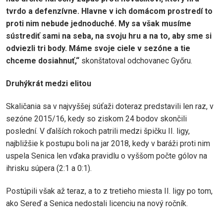
tvrdo a defenzívne. Hlavne v ich domácom prostredí to
proti nim nebude jednoduché. My sa však musíme
sústrediť sami na seba, na svoju hru a na to, aby sme si
odviezli tri body. Máme svoje ciele v sezóne a tie
chceme dosiahnuť,“
skonštatoval odchovanec Győru.
Druhýkrát medzi elitou
Skaličania sa v najvyššej súťaži doteraz predstavili len raz, v
sezóne 2015/16, kedy so ziskom 24 bodov skončili
poslední. V ďalších rokoch patrili medzi špičku II. ligy,
najbližšie k postupu boli na jar 2018, kedy v baráži proti nim
uspela Senica len vďaka pravidlu o vyššom počte gólov na
ihrisku súpera (2:1 a 0:1).
Postúpili však až teraz, a to z tretieho miesta II. ligy po tom,
ako Sereď a Senica nedostali licenciu na nový ročník.