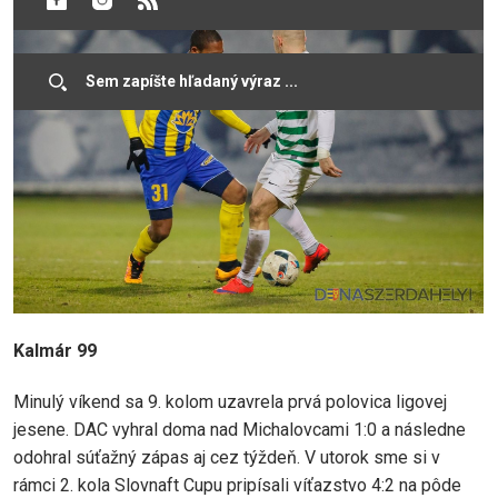
Kalmár 99
Minulý víkend sa 9. kolom uzavrela prvá polovica ligovej
jesene. DAC vyhral doma nad Michalovcami 1:0 a následne
odohral súťažný zápas aj cez týždeň. V utorok sme si v
rámci 2. kola Slovnaft Cupu pripísali víťazstvo 4:2 na pôde