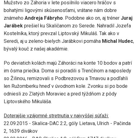
Mužstvo zo Záhoria v lete posilnilo viacero hráčov s
bohatými ligovými skúsenosťami, vrátane nám dobre
známeho
Andreja Fábryho
. Podobne ako on, aj tréner
Juraj
Jarábek
prešiel ku Skaličanom zo Serede. Nahradil Jozefa
Kostelníka, ktorý prevzal Liptovský Mikuláš. Tak ako v
Seredi, aj u zeleno-bielych Jarábkovi pomáha
Michal Hudec
,
bývalý kouč z našej akadémie.
Po deviatich kolách majú Záhoráci na konte 10 bodov a patrí
im ôsma priečka. Doma si poradili s Trenčínom a naposledy
so Žilinou, remizovali s Podbrezovou a Trnavou a podľahli
len Ružomberku hneď v úvodnom kole. Zvonku si po bode
odniesli zo Zlatých Moraviec a pred týždňom z pôdy
Liptovského Mikuláša.
Doterajšie vzájomné stretnutia v najvyššej súťaži:
22.09.2015 - Skalica-DAC 2:2, góly Lietava, Ulrich - Pačinda
2, 1639 divákov