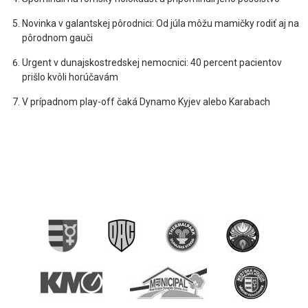
Novinka v galantskej pôrodnici: Od júla môžu mamičky rodiť aj na
pôrodnom gauči
Urgent v dunajskostredskej nemocnici: 40 percent pacientov
prišlo kvôli horúčavám
V prípadnom play-off čaká Dynamo Kyjev alebo Karabach