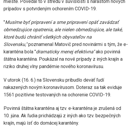
mieste. Povedal to v stredu v súvislosti s nárastom nových
prípadov s potvrdeným ochorením COVID-19.
"
Musíme byť pripravení a sme pripravení opäť zavádzať
obmedzujúce opatrenia, ale nielen obmedzujúce, ale také,
ktoré budú chrániť všetkých obyvateľov na
Slovensku,"
poznamenal Matovič pred novinármi s tým, že e-
karanténa bola "
dramaticky menej efektívna"
ako povinná
štátna karanténa. Poukázal na nové prípady z iných krajín a
riziko druhej vlny pandémie nového koronavírusu.
V utorok (16. 6.) na Slovensku pribudlo deväť ľudí
nakazených novým koronavírusom. Doteraz sa tak eviduje
1561 pozitívne testovaných na ochorenie COVID-19.
Povinná štátna karanténa aj tzv. e-karanténa je zrušená od
10. júna. Ak ľudia prichádzajú z iných ako tzv. bezpečných
krajín, majú ísť do domácej karantény.