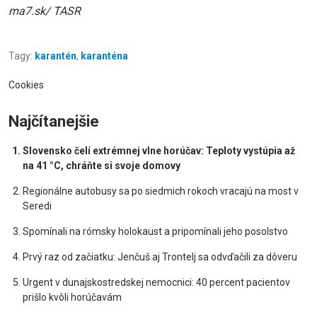
ma7.sk/ TASR
Tagy:
karantén
,
karanténa
Cookies
Najčítanejšie
Slovensko čelí extrémnej vlne horúčav: Teploty vystúpia až
na 41 °C, chráňte si svoje domovy
Regionálne autobusy sa po siedmich rokoch vracajú na most v
Seredi
Spomínali na rómsky holokaust a pripomínali jeho posolstvo
Prvý raz od začiatku: Jenčuš aj Trontelj sa odvďačili za dôveru
Urgent v dunajskostredskej nemocnici: 40 percent pacientov
prišlo kvôli horúčavám