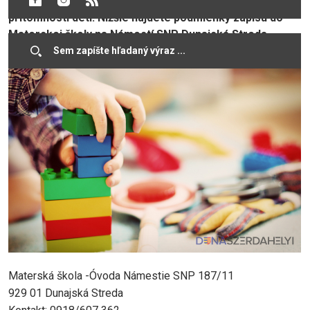
veku. Vzhľadom na súčasnú situáciu bude prebiehať bez
prítomnosti detí. Nižšie nájdete podmienky zápisu do
Materskej školy na Námestí SNP Dunajská Streda.
Materská škola -Óvoda Námestie SNP 187/11
929 01 Dunajská Streda