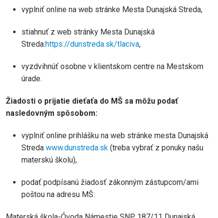
vyplniť online na web stránke Mesta Dunajská Streda,
stiahnuť z web stránky Mesta Dunajská
Streda:
https://dunstreda.sk/tlaciva
,
vyzdvihnúť osobne v klientskom centre na Mestskom
úrade.
Žiadosti o prijatie dieťaťa do MŠ sa môžu podať
nasledovným spôsobom:
vyplniť online prihlášku na web stránke mesta Dunajská
Streda
www.dunstreda.sk
(treba vybrať z ponuky našu
materskú školu),
podať podpísanú žiadosť zákonným zástupcom/ami
poštou na adresu MŠ:
Materská škola-Óvoda Námestie SNP 187/11 Dunajská