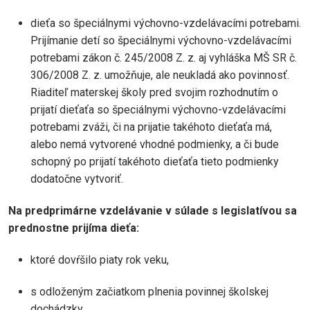
dieťa so špeciálnymi výchovno-vzdelávacími potrebami.
Prijímanie detí so špeciálnymi výchovno-vzdelávacími
potrebami zákon č. 245/2008 Z. z. aj vyhláška MŠ SR č.
306/2008 Z. z. umožňuje, ale neukladá ako povinnosť.
Riaditeľ materskej školy pred svojim rozhodnutím o
prijatí dieťaťa so špeciálnymi výchovno-vzdelávacími
potrebami zváži, či na prijatie takéhoto dieťaťa má,
alebo nemá vytvorené vhodné podmienky, a či bude
schopný po prijatí takéhoto dieťaťa tieto podmienky
dodatočne vytvoriť.
Na predprimárne vzdelávanie v súlade s legislatívou sa
prednostne prijíma dieťa:
ktoré dovŕšilo piaty rok veku,
s odloženým začiatkom plnenia povinnej školskej
dochádzky,