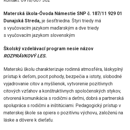
Kontakt: 0918/607 362
Materská škola-Óvoda Námestie SNP č. 187/11 929 01
Dunajská Streda,
je šesťtriedna. Štyri triedy má
s vyučovacím jazykom maďarským a dve triedy
s vyučovacím jazykom slovenským
Školský vzdelávací program nesie názov
R
O
ZPRÁVKOVÝ LES.
Materskú školu charakterizuje rodinná atmosféra, láskyplný
prístup k deťom, pocit pohody, bezpečia a istoty, slobodné
vyjadrovanie citov a myšlienok, vytvorenie pozitívnych
citových vzťahov a konštruktívnych spoločenských stykov,
otvorená komunikácia s rodičmi a deťmi, dobrá a partnerská
spolupráca s rodičmi a inštitúciami. Pedagogický prístup v
materskej škole sa opiera o pozitívnu výchovu, založenú na
láske a dôvere k dieťaťu.