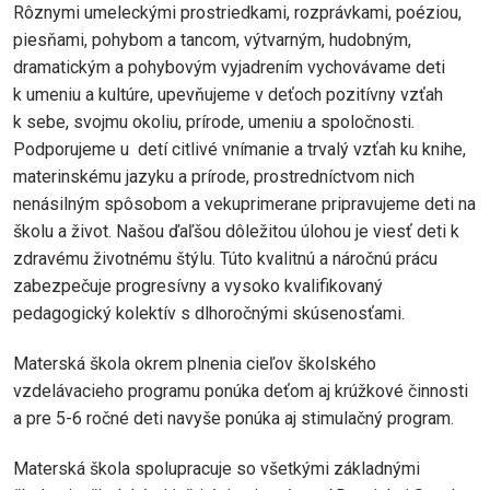
Rôznymi umeleckými prostriedkami, rozprávkami, poéziou,
piesňami, pohybom a tancom, výtvarným, hudobným,
dramatickým a pohybovým vyjadrením vychovávame deti
k umeniu a kultúre, upevňujeme v deťoch pozitívny vzťah
k sebe, svojmu okoliu, prírode, umeniu a spoločnosti.
Podporujeme u detí citlivé vnímanie a trvalý vzťah ku knihe,
materinskému jazyku a prírode, prostredníctvom nich
nenásilným spôsobom a vekuprimerane pripravujeme deti na
školu a život. Našou ďaľšou dôležitou úlohou je viesť deti k
zdravému životnému štýlu. Túto kvalitnú a náročnú prácu
zabezpečuje progresívny a vysoko kvalifikovaný
pedagogický kolektív s dlhoročnými skúsenosťami.
Materská škola okrem plnenia cieľov školského
vzdelávacieho programu ponúka deťom aj krúžkové činnosti
a pre 5-6 ročné deti navyše ponúka aj stimulačný program.
Materská škola spolupracuje so všetkými základnými