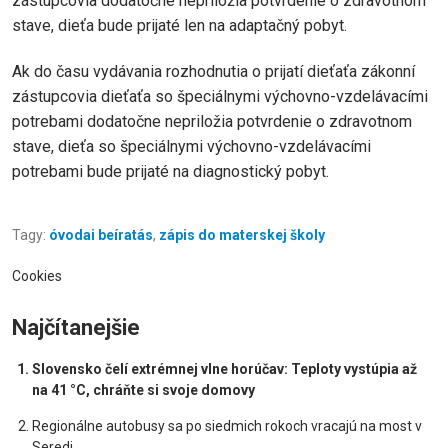
zástupcovia dodatočne nepriložia potvrdenie o zdravotnom
stave, dieťa bude prijaté len na adaptačný pobyt.
Ak do času vydávania rozhodnutia o prijatí dieťaťa zákonní
zástupcovia dieťaťa so špeciálnymi výchovno-vzdelávacími
potrebami dodatočne nepriložia potvrdenie o zdravotnom
stave, dieťa so špeciálnymi výchovno-vzdelávacími
potrebami bude prijaté na diagnostický pobyt.
Tagy:
óvodai beíratás
,
zápis do materskej školy
Cookies
Najčítanejšie
Slovensko čelí extrémnej vlne horúčav: Teploty vystúpia až
na 41 °C, chráňte si svoje domovy
Regionálne autobusy sa po siedmich rokoch vracajú na most v
Seredi