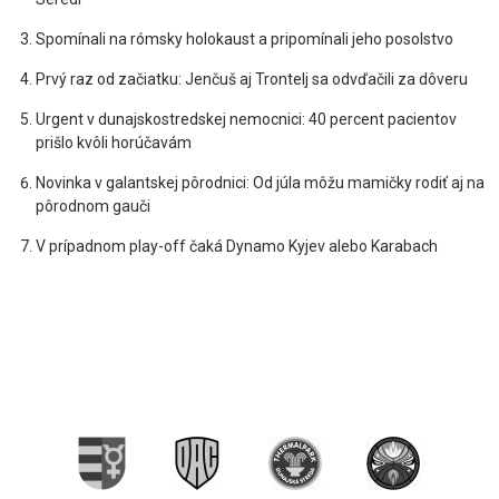
Spomínali na rómsky holokaust a pripomínali jeho posolstvo
Prvý raz od začiatku: Jenčuš aj Trontelj sa odvďačili za dôveru
Urgent v dunajskostredskej nemocnici: 40 percent pacientov
prišlo kvôli horúčavám
Novinka v galantskej pôrodnici: Od júla môžu mamičky rodiť aj na
pôrodnom gauči
V prípadnom play-off čaká Dynamo Kyjev alebo Karabach