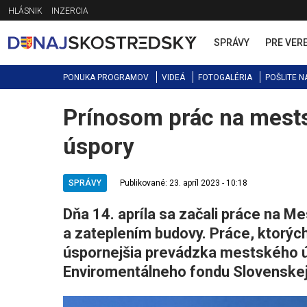
Jump
HLÁSNIK
INZERCIA
to
navigation
SPRÁVY
PRE VER
PONUKA PROGRAMOV
VIDEÁ
FOTOGALÉRIA
POŠLITE N
Prínosom prác na mest
Back
to
úspory
top
SPRÁVY
Publikované: 23. apríl 2023 - 10:18
Dňa 14. apríla sa začali práce na 
a zateplením budovy. Práce, ktorý
úspornejšia prevádzka mestského úr
Enviromentálneho fondu Slovenskej 