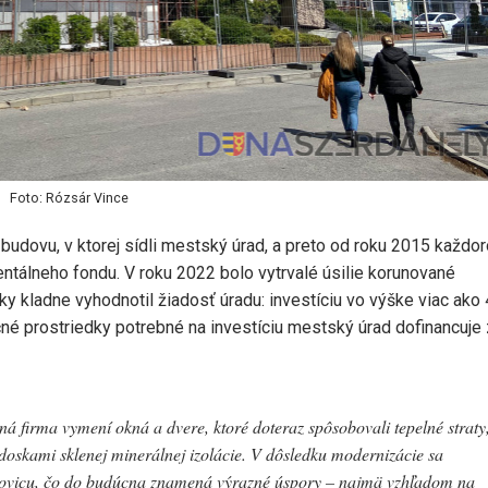
Foto: Rózsár Vince
budovu, v ktorej sídli mestský úrad, a preto od roku 2015 každo
ntálneho fondu. V roku 2022 bolo vytrvalé úsilie korunované
 kladne vyhodnotil žiadosť úradu: investíciu vo výške viac ako
nčné prostriedky potrebné na investíciu mestský úrad dofinancuje 
bná firma vymení okná a dvere, ktoré doteraz spôsobovali tepelné straty
 doskami sklenej minerálnej izolácie. V dôsledku modernizácie sa
polovicu, čo do budúcna znamená výrazné úspory – najmä vzhľadom na