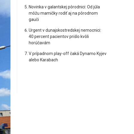
Novinka v galantskej pôrodnici: Od júla
môžu mamičky rodiť aj na pôrodnom
gauči
Urgent v dunajskostredskej nemocnici:
40 percent pacientov prišlo kvôli
horúčavám
V prípadnom play-off čaká Dynamo Kyjev
alebo Karabach