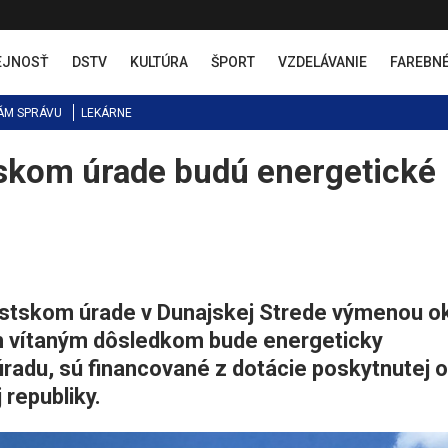
EJNOSŤ
DSTV
KULTÚRA
ŠPORT
VZDELÁVANIE
FAREBN
ÁM SPRÁVU
LEKÁRNE
skom úrade budú energetické
Mestskom úrade v Dunajskej Strede výmenou o
ch vítaným dôsledkom bude energeticky
adu, sú financované z dotácie poskytnutej 
republiky.