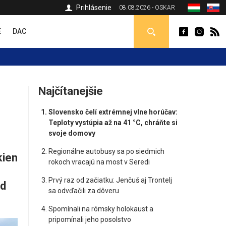
Prihlásenie
08.08.2026 - OSKAR
É
DAC
Najčítanejšie
Slovensko čelí extrémnej vlne horúčav:
Teploty vystúpia až na 41 °C, chráňte si
svoje domovy
Regionálne autobusy sa po siedmich
kien
rokoch vracajú na most v Seredi
Prvý raz od začiatku: Jenčuš aj Trontelj
od
sa odvďačili za dôveru
Spomínali na rómsky holokaust a
pripomínali jeho posolstvo