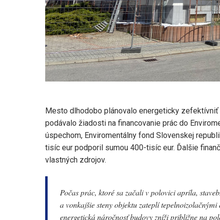
Mesto dlhodobo plánovalo energeticky zefektívniť 
podávalo žiadosti na financovanie prác do Envirome
úspechom, Enviromentálny fond Slovenskej republiky
tisíc eur podporil sumou 400-tisíc eur. Ďalšie fina
vlastných zdrojov.
Počas prác, ktoré sa začali v polovici apríla, stave
a vonkajšie steny objektu zateplí tepelnoizolačnými
energetická náročnosť budovy zníži približne na 