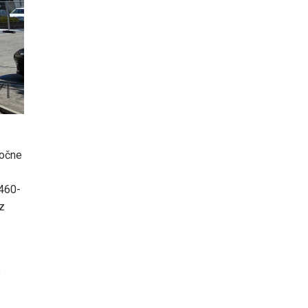
ročne
 460-
z
,