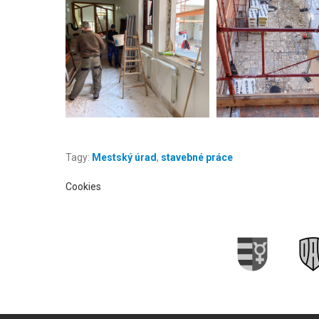
Tagy:
Mestský úrad
,
stavebné práce
Cookies