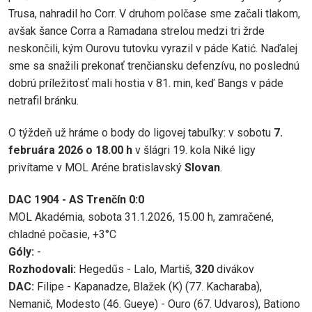
Trusa, nahradil ho Corr. V druhom polčase sme začali tlakom,
avšak šance Corra a Ramadana strelou medzi tri žrde
neskončili, kým Ourovu tutovku vyrazil v páde Katić. Naďalej
sme sa snažili prekonať trenčiansku defenzívu, no poslednú
dobrú príležitosť mali hostia v 81. min, keď Bangs v páde
netrafil bránku.
O týždeň už hráme o body do ligovej tabuľky: v sobotu
7.
februára 2026 o 18.00 h
v šlágri 19. kola Niké ligy
privítame v MOL Aréne bratislavský
Slovan
.
DAC 1904 - AS
Trenčín
0:0
MOL Akadémia, sobota 31.1.2026, 15.00 h, zamračené,
chladné počasie, +3°C
Góly:
-
Rozhodovali:
Hegedűs - Lalo, Martiš,
320
divákov
DAC:
Filipe - Kapanadze, Blažek (K) (77. Kacharaba),
Nemanič, Modesto (46. Gueye) - Ouro (67. Udvaros), Bationo