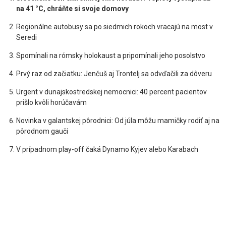
na 41 °C, chráňte si svoje domovy
Regionálne autobusy sa po siedmich rokoch vracajú na most v
Seredi
Spomínali na rómsky holokaust a pripomínali jeho posolstvo
Prvý raz od začiatku: Jenčuš aj Trontelj sa odvďačili za dôveru
Urgent v dunajskostredskej nemocnici: 40 percent pacientov
prišlo kvôli horúčavám
Novinka v galantskej pôrodnici: Od júla môžu mamičky rodiť aj na
pôrodnom gauči
V prípadnom play-off čaká Dynamo Kyjev alebo Karabach