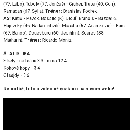
(77. Lábo), Tuboly (77. Jenčuš) - Gruber, Trusa (40. Corr),
Ramadan (67. Sylla).
Tréner:
Branislav Fodrek.
AS:
Katić - Pávek, Bessilé (K), Diouf, Brandis - Bazdarić,
Hájovský (46. Nadareishvili), Musuba (67. Adamkovič) - Kam
(67. Bangs), Douesburg (60. Jepihhin), Soares (88.
Mathurin).
Tréner:
Ricardo Moniz.
ŠTATISTIKA:
Strely - na bránu 3:3, mimo 12:4
Rohové kopy - 3:4
Ofsajdy - 3:6
Reportáž, foto a video už čoskoro na našom webe!