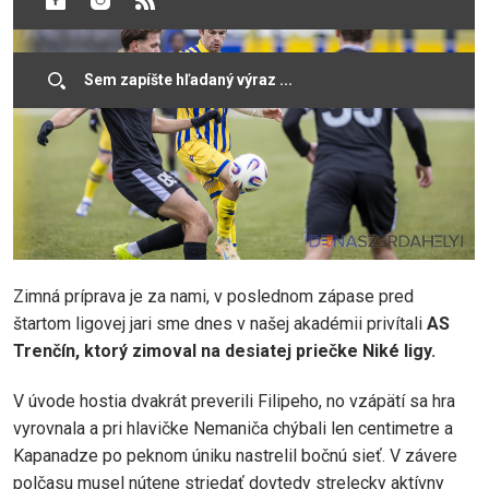
Zimná príprava je za nami, v poslednom zápase pred
štartom ligovej jari sme dnes v našej akadémii privítali
AS
Trenčín
, ktorý zimoval na desiatej priečke Niké ligy.
V úvode hostia dvakrát preverili Filipeho, no vzápätí sa hra
vyrovnala a pri hlavičke Nemaniča chýbali len centimetre a
Kapanadze po peknom úniku nastrelil bočnú sieť. V závere
polčasu musel nútene striedať dovtedy strelecky aktívny