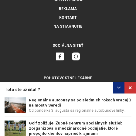
REKLAMA
KONTAKT
NA STIAHNUTIE
SOCIÁLNA SITEŤ
POHOTOVOSTNÉ LEKÁRNE
ZOBRAZIŤ VŠETKY
Toto ste už čítali?
Regionálne autobusy sa po siedmich rokoch vracajú
na most v Seredi
Od pondelka 3. augusta sa regionálne autobusové linky...
OCHRANA OSOBNÝCH ÚDAJOV
POUŽÍVANIE COOKIES
Golf zbližuje: Župné centrum sociálnych služieb
COPYRIGHT © PERFECTS, A.S.
WEB DESIGN
:
EPIX MEDIA
zorganizovalo medzinárodné podujatie, ktoré
prepojilo klientov naprieč krajinami