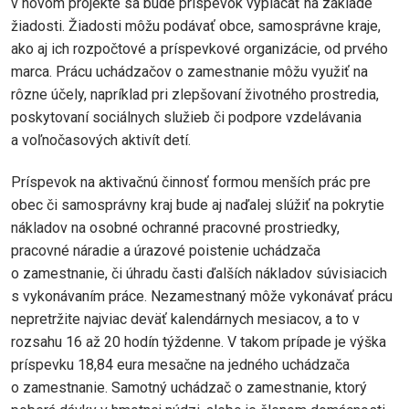
v novom projekte sa bude príspevok vyplácať na základe
žiadosti. Žiadosti môžu podávať obce, samosprávne kraje,
ako aj ich rozpočtové a príspevkové organizácie, od prvého
marca. Prácu uchádzačov o zamestnanie môžu využiť na
rôzne účely, napríklad pri zlepšovaní životného prostredia,
poskytovaní sociálnych služieb či podpore vzdelávania
a voľnočasových aktivít detí.
Príspevok na aktivačnú činnosť formou menších prác pre
obec či samosprávny kraj bude aj naďalej slúžiť na pokrytie
nákladov na osobné ochranné pracovné prostriedky,
pracovné náradie a úrazové poistenie uchádzača
o zamestnanie, či úhradu časti ďalších nákladov súvisiacich
s vykonávaním práce. Nezamestnaný môže vykonávať prácu
nepretržite najviac deväť kalendárnych mesiacov, a to v
rozsahu 16 až 20 hodín týždenne. V takom prípade je výška
príspevku 18,84 eura mesačne na jedného uchádzača
o zamestnanie. Samotný uchádzač o zamestnanie, ktorý