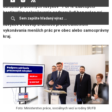
2, ktorý je pokračovaním končiaceho projektu Podpora
udržania pracovných návykov - PUPN. Zabezpečí
kontinuálne pokračovanie podpory ľudí bez práce pri
zvyšovaní zamestnateľnosti, udržiavaní pracovných
návykov a rozvoji zručností prostredníctvom
vykonávania menších prác pre obec alebo samosprávny
kraj.
Foto: Ministerstvo práce, sociálnych vecí a rodiny SR/FB