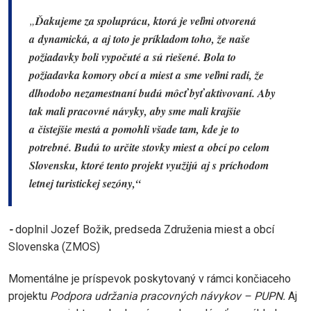
„
Ďakujeme za spoluprácu, ktorá je veľmi otvorená
a dynamická, a aj toto je príkladom toho, že naše
požiadavky boli vypočuté a sú riešené. Bola to
požiadavka komory obcí a miest a sme veľmi radi, že
dlhodobo nezamestnaní budú môcť byť aktivovaní. Aby
tak mali pracovné návyky, aby sme mali krajšie
a čistejšie mestá a pomohli všade tam, kde je to
potrebné.
Budú to určite stovky miest a obcí po celom
Slovensku, ktoré tento projekt využijú aj s príchodom
letnej turistickej sezóny,“
-
doplnil Jozef Božik, predseda Združenia miest a obcí
Slovenska (ZMOS)
Momentálne je príspevok poskytovaný v rámci končiaceho
projektu
Podpora udržania pracovných návykov – PUPN.
Aj