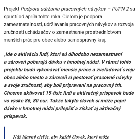
Projekt
Podpora udržania pracovných návykov – PUPN 2
sa
spustí od apríla tohto roka. Cieľom je podpora
zamestnateľnosti, udržiavania pracovných návykov a rozvoja
zručností uchádzačov o zamestnanie prostredníctvom
menších prác pre obec alebo samosprávny kraj.
„
Ide o aktiváciu ľudí, ktorí sú dlhodobo nezamestnaní
a zároveň poberajú dávku v hmotnej núdzi. V rámci tohto
projektu budú vykonávať menšie práce a zveľaďovať svoju
obec alebo mesto a zároveň si pestovať pracovné návyky
a svoje zručnosti, aby boli pripravení na pracovný trh.
Chceme aktivovať 15-tisíc ľudí a aktivačný príspevok bude
vo výške 86, 80 eur. Takže takýto človek si môže popri
dávke v hmotnej núdzi prilepšiť a získať aj aktivačný
príspevok.
Náš hlavný cieľ je, aby každý človek, ktorý môže