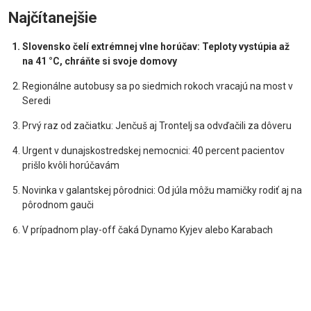
Najčítanejšie
Slovensko čelí extrémnej vlne horúčav: Teploty vystúpia až
na 41 °C, chráňte si svoje domovy
Regionálne autobusy sa po siedmich rokoch vracajú na most v
Seredi
Prvý raz od začiatku: Jenčuš aj Trontelj sa odvďačili za dôveru
Urgent v dunajskostredskej nemocnici: 40 percent pacientov
prišlo kvôli horúčavám
Novinka v galantskej pôrodnici: Od júla môžu mamičky rodiť aj na
pôrodnom gauči
V prípadnom play-off čaká Dynamo Kyjev alebo Karabach