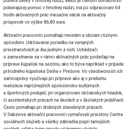
poberá dávky v hmotnej núdzi, alebo je členom domácnosti
poberajúcej pomoc v hmotnej núdzi, má po odpracovaní 64
hodín aktivačných prác mesačne nárok na aktivačný
príspevok vo výške 86,80 eura.
Aktivační pracovníci pomáhajú mestám a obciam rôznymi
spôsobmi. Udržiavanie poriadku na verejných
priestranstvách je iba jedným z nich. Uchádzači
o zamestnanie sa v rámci aktivačných prác podieľajú na
príprave kúpalísk na sezónu, ako to býva napríklad v prípade
prírodného kúpaliska Delňa v Prešove. Vo všeobecnosti ich
samosprávy využívajú pri príprave ako aj v priebehu
realizácie najrôznejších spoločensko-kultúrnych
a športových podujatí, pri organizovaní občianskych hliadok,
či asistentských prácach na školách a v školských jedálňach.
Často pomáhajú pri drobných stavebných prácach.
V Sabinove aktivační pracovníci vymaľovali priestory Centra
sociálnych služieb a všetky zábradlia popri tamojších
cestách, vďaka čomu mesto významne ušetrilo.