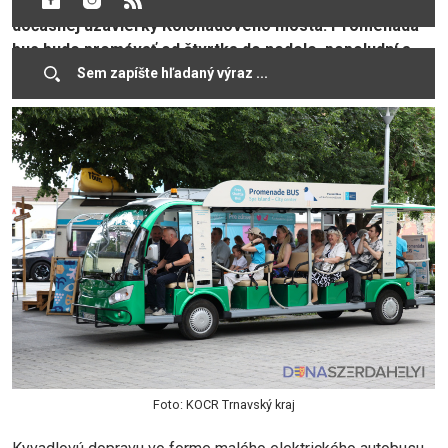
umožňuje rýchlejší presun na opačnú stranu Váhu počas
dočasnej uzávierky Kolonádového mosta. Promenáda
bus bude premávať od štvrtka do nedele, popoludní a
večer. Pre všetkých cestujúcich je zdarma.
Foto: KOCR Trnavský kraj