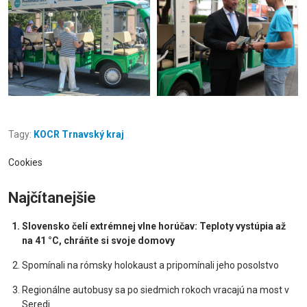
Tagy:
KOCR Trnavský kraj
Cookies
Najčítanejšie
Slovensko čelí extrémnej vlne horúčav: Teploty vystúpia až
na 41 °C, chráňte si svoje domovy
Spomínali na rómsky holokaust a pripomínali jeho posolstvo
Regionálne autobusy sa po siedmich rokoch vracajú na most v
Seredi