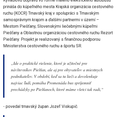
Kyvadlovú dopravu vo forme malého elektrického autobusu
prináša do kúpeľného mesta Krajská organizácia cestovného
ruchu (KOCR) Trnavský kraj v spolupráci s Trnavským
samosprávnym krajom a ďalšími partnermi v území –
Mestom Piešťany, Slovenskými liečebnými kúpeľmi
Piešťany a Oblastnou organizáciou cestovného ruchu Rezort
Piešťany. Projekt je realizovaný s finančnou podporou
Ministerstva cestovného ruchu a športu SR.
„Ide o praktické riešenie, ktoré je užitočné pre
návštevníkov Piešťan, ale aj pre obyvateľov a miestnych
podnikateľov. V období, keď sa tu lieči a dovolenkuje
najviac ľudí, pomáha Promenáda bus spríjemniť
prechádzky po Piešťanoch, ktoré máme všetci tak radi,“
- povedal trnavský župan Jozef Viskupič.