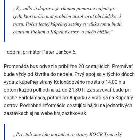
„Kyvadlová doprava je vítanou pomocou najmä pre
tých, ktorí môžu mať problém absolvovať obchádzkovú
trasu. Počas letnej kúpeľnej sezóny si vďaka tomu budú
centrum Piešťan a Kúpeľný ostrov o niečo bližšie,“
- doplnil primátor Peter Jančovič.
Promenáda bus odvezie približne 20 cestujúcich. Premávať
bude vždy od štvrtka do nedele. Prvý spoj sa v týchto dňoch
vydá z kúpeľnej strany Kolonádového mosta o 14.00 h a
potom každú polhodinu až do 21.30 h. Zastavovať bude pri
soche Barlolámača, potom pri Auparku a vráti sa na Kúpeľný
ostrov. Podrobné informácie cestujúci nájdu na jednotlivých
zastávkach aj na webe krajzazitkov.sk.
„Privítali sme túto iniciatívu zo strany KOCR Trnavský