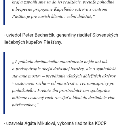
kraj a zapojili sme sa do jej realizácie, pretože pohodlné
a bezpečné prepojenie Kúpeľného ostrova s centrom
Piešťan je pre našich klientov veľmi dôležité,“
- uviedol Peter Bednarčík, generálny riaditeľ Slovenských
liečebných kúpeľov Piešťany.
„Z pohľadu destinačného manažmentu nejde ani tak
o prekonávanie akejsi dočasnej bariéry, ale o symbolické
stavanie mostov – prepájanie všetkých dôležitých aktérov
v cestovnom ruchu – od ministerstva cez samosprávy po
podnikateľov. Pretože iba prostredníctvom spolupráce
môžeme cestovný ruch rozvíjať a lákať do destinácie viac
návštevníkov,“
- uzavrela Agáta Mikulová, výkonná riaditeľka KOCR