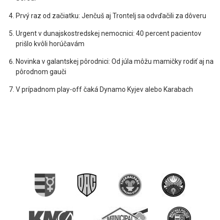
Prvý raz od začiatku: Jenčuš aj Trontelj sa odvďačili za dôveru
Urgent v dunajskostredskej nemocnici: 40 percent pacientov
prišlo kvôli horúčavám
Novinka v galantskej pôrodnici: Od júla môžu mamičky rodiť aj na
pôrodnom gauči
V prípadnom play-off čaká Dynamo Kyjev alebo Karabach