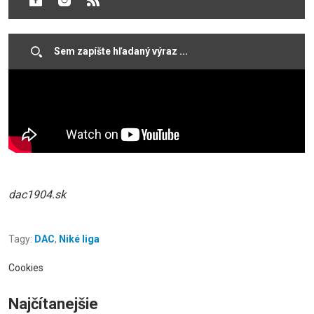
raz, z viacerých uhlov, na záberoch Voyo!
dac1904.sk
Tagy:
DAC
,
Niké liga
Cookies
Najčítanejšie