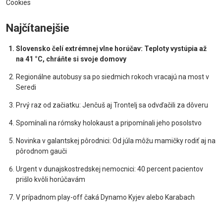
Cookies
Najčítanejšie
Slovensko čelí extrémnej vlne horúčav: Teploty vystúpia až
na 41 °C, chráňte si svoje domovy
Regionálne autobusy sa po siedmich rokoch vracajú na most v
Seredi
Prvý raz od začiatku: Jenčuš aj Trontelj sa odvďačili za dôveru
Spomínali na rómsky holokaust a pripomínali jeho posolstvo
Novinka v galantskej pôrodnici: Od júla môžu mamičky rodiť aj na
pôrodnom gauči
Urgent v dunajskostredskej nemocnici: 40 percent pacientov
prišlo kvôli horúčavám
V prípadnom play-off čaká Dynamo Kyjev alebo Karabach