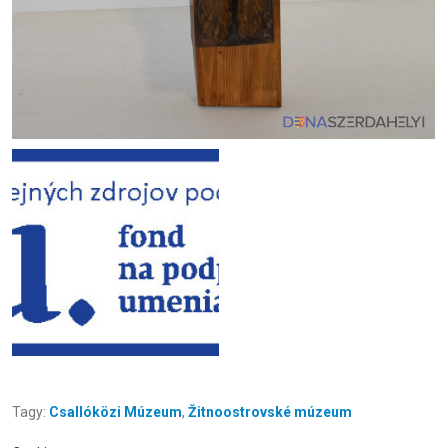
Tagy:
Csallóközi Múzeum
,
Žitnoostrovské múzeum