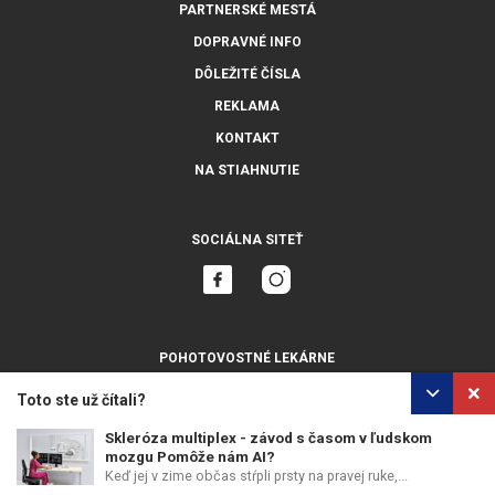
PARTNERSKÉ MESTÁ
DOPRAVNÉ INFO
DÔLEŽITÉ ČÍSLA
REKLAMA
KONTAKT
NA STIAHNUTIE
SOCIÁLNA SITEŤ
POHOTOVOSTNÉ LEKÁRNE
ZOBRAZIŤ VŠETKY
Toto ste už čítali?
Skleróza multiplex - závod s časom v ľudskom
mozgu Pomôže nám AI?
Keď jej v zime občas stŕpli prsty na pravej ruke,...
OCHRANA OSOBNÝCH ÚDAJOV
POUŽÍVANIE COOKIES