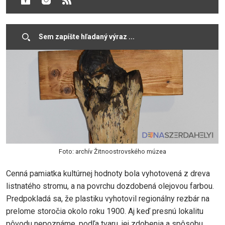
najvýznamnejšie sakrálne predmety.
Foto: archív Žitnoostrovského múzea
Cenná pamiatka kultúrnej hodnoty bola vyhotovená z dreva
listnatého stromu, a na povrchu dozdobená olejovou farbou.
Predpokladá sa, že plastiku vyhotovil regionálny rezbár na
prelome storočia okolo roku 1900. Aj keď presnú lokalitu
pôvodu nepoznáme, podľa tvaru, jej zdobenia a spôsobu