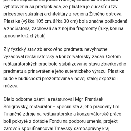
vyhotovenia sa predpokladá, že plastika je súčasťou tzv.
prícestnej sakrálnej architektúry z regiónu Žitného ostrova.
Plastika (výška 105 cm, šírka 30 cm) bola značne poškodená
a znečistená, zachovali sa z nej iba fragmenty (ruky, koruna
aj nosný kríž chýbali).
Zlý fyzický stav zbierkového predmetu nevyhnutne
vyžadoval reštaurátorský a konzervátorský zásah. Cieľom
reštaurátorských prác bolo stabilizovanie stavu zbierkového
predmetu a prinavrátenie jeho autentického výrazu. Plastika
bude v budúcnosti prezentovaná v novej stálej expozícii
múzea.
Dielo odborne ošetril a reštauroval Mgr. František
Šmigrovský, reštaurátor – špecialista a jeho pracovný tím.
Finančné zdroje na reštaurátorské a konzervátorské práce
boli pokryté z dotácie Fondu na podporu umenia, projekt
zároveň spolufinancoval Trnavský samosprávny kraj.