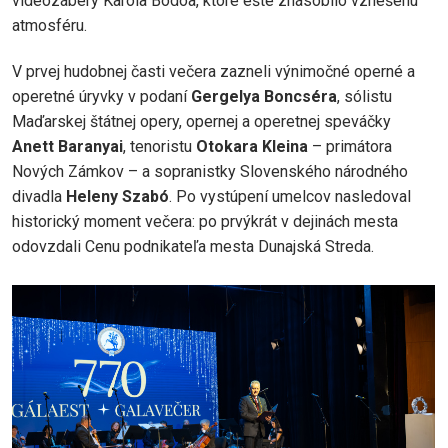
videozábery Karola Bodóa, ktoré ešte znásobilo vznešenú
atmosféru.
V prvej hudobnej časti večera zazneli výnimočné operné a
operetné úryvky v podaní
Gergelya Boncséra
, sólistu
Maďarskej štátnej opery, opernej a operetnej speváčky
Anett Baranyai
, tenoristu
Otokara Kleina
– primátora
Nových Zámkov – a sopranistky Slovenského národného
divadla
Heleny Szabó
. Po vystúpení umelcov nasledoval
historický moment večera: po prvýkrát v dejinách mesta
odovzdali Cenu podnikateľa mesta Dunajská Streda.