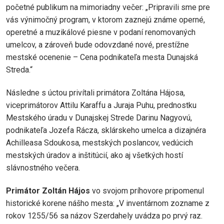
početné publikum na mimoriadny večer: „Pripravili sme pre
vás výnimočný program, v ktorom zaznejú známe operné,
operetné a muzikálové piesne v podaní renomovaných
umelcov, a zároveň bude odovzdané nové, prestížne
mestské ocenenie – Cena podnikateľa mesta Dunajská
Streda.“
Následne s úctou privítali primátora Zoltána Hájosa,
viceprimátorov Attilu Karaffu a Juraja Puhu, prednostku
Mestského úradu v Dunajskej Strede Darinu Nagyovú,
podnikateľa Jozefa Rácza, sklárskeho umelca a dizajnéra
Achilleasa Sdoukosa, mestských poslancov, vedúcich
mestských úradov a inštitúcií, ako aj všetkých hostí
slávnostného večera.
Primátor Zoltán Hájos
vo svojom príhovore pripomenul
historické korene nášho mesta: „V inventárnom zozname z
rokov 1255/56 sa názov Szerdahely uvádza po prvý raz.