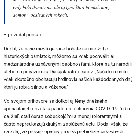
vždy bola domovom, ale aj tým, ktorí tu našli nový
domov v posledných rokoch,”
– povedal primátor.
Dodal, že naše mesto je síce bohaté na množstvo
historických pamiatok, môžeme sa však pochváliť aj
medzinárodne uznávanými osobnosťami, ktoré sa tu narodili
alebo sa považujú za Dunajskostredčanov. „Našu komunitu
však skutočne obohacujú hrdinovia našich každodenných dní,
ktorí ju robia silnou a váženou.“
Vo svojom príhovore sa dotkol aj témy dnešného
uponáhľaného sveta a pandémie ochorenia COVID-19: ľudia
sa, žiaľ, stali čoraz sebeckejšími a menej tolerantnými a
často nepreukazujú druhým zaslúženú úctu. Dodal však, že
sa zdá, „že presne opačný proces prebieha v cirkevných