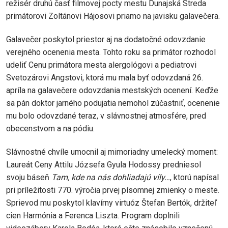
režisér druhú časť filmovej pocty mestu Dunajská Streda
primátorovi Zoltánovi Hájosovi priamo na javisku galavečera.
Galavečer poskytol priestor aj na dodatočné odovzdanie
verejného ocenenia mesta. Tohto roku sa primátor rozhodol
udeliť Cenu primátora mesta alergológovi a pediatrovi
Svetozárovi Angstovi, ktorá mu mala byť odovzdaná 26.
apríla na galavečere odovzdania mestských ocenení. Keďže
sa pán doktor jarného podujatia nemohol zúčastniť, ocenenie
mu bolo odovzdané teraz, v slávnostnej atmosfére, pred
obecenstvom a na pódiu.
Slávnostné chvíle umocnil aj mimoriadny umelecký moment:
Laureát Ceny Attilu Józsefa Gyula Hodossy predniesol
svoju báseň
Tam, kde na nás dohliadajú víly…
, ktorú napísal
pri príležitosti 770. výročia prvej písomnej zmienky o meste.
Sprievod mu poskytol klavírny virtuóz Štefan Bertók, držiteľ
cien Harmónia a Ferenca Liszta. Program doplnili