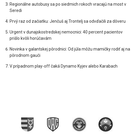
Regionálne autobusy sa po siedmich rokoch vracajú na most v
Seredi
Prvý raz od začiatku: Jenčuš aj Trontelj sa odvďačili za dôveru
Urgent v dunajskostredskej nemocnici: 40 percent pacientov
prišlo kvôli horúčavám
Novinka v galantskej pôrodnici: Od júla môžu mamičky rodiť aj na
pôrodnom gauči
V prípadnom play-off čaká Dynamo Kyjev alebo Karabach