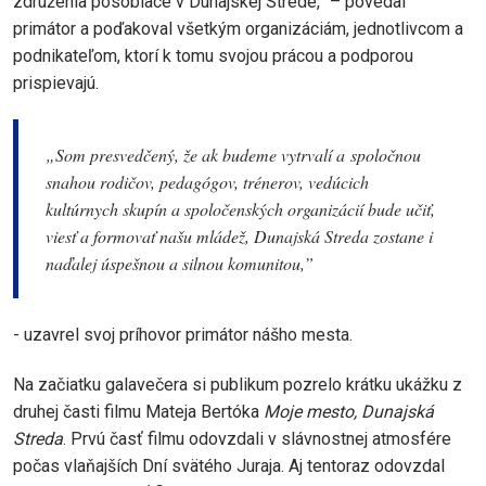
združenia pôsobiace v Dunajskej Strede,” – povedal
primátor a poďakoval všetkým organizáciám, jednotlivcom a
podnikateľom, ktorí k tomu svojou prácou a podporou
prispievajú.
„Som presvedčený, že ak budeme vytrvalí a spoločnou
snahou rodičov, pedagógov, trénerov, vedúcich
kultúrnych skupín a spoločenských organizácií bude učiť,
viesť a formovať našu mládež, Dunajská Streda zostane i
naďalej úspešnou a silnou komunitou,”
- uzavrel svoj príhovor primátor nášho mesta.
Na začiatku galavečera si publikum pozrelo krátku ukážku z
druhej časti filmu Mateja Bertóka
Moje mesto, Dunajská
Streda
. Prvú časť filmu odovzdali v slávnostnej atmosfére
počas vlaňajších Dní svätého Juraja. Aj tentoraz odovzdal