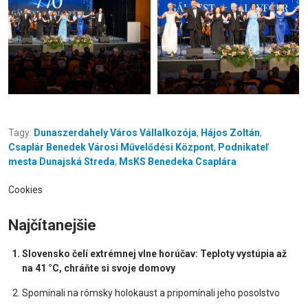
Tagy:
Dunaszerdahely Város Vállalkozója
,
Hájos Zoltán
,
Csaplár Benedek Városi Művelődési Központ
,
Podnikateľ
mesta Dunajská Streda
,
MsKS Benedeka Csaplára
Cookies
Najčítanejšie
Slovensko čelí extrémnej vlne horúčav: Teploty vystúpia až
na 41 °C, chráňte si svoje domovy
Spomínali na rómsky holokaust a pripomínali jeho posolstvo