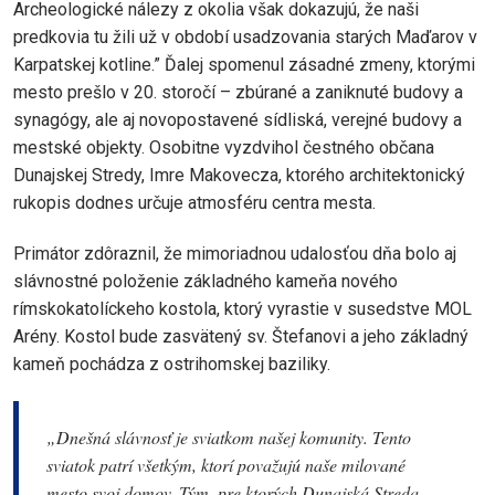
Archeologické nálezy z okolia však dokazujú, že naši
predkovia tu žili už v období usadzovania starých Maďarov v
Karpatskej kotline.” Ďalej spomenul zásadné zmeny, ktorými
mesto prešlo v 20. storočí – zbúrané a zaniknuté budovy a
synagógy, ale aj novopostavené sídliská, verejné budovy a
mestské objekty. Osobitne vyzdvihol čestného občana
Dunajskej Stredy, Imre Makovecza, ktorého architektonický
rukopis dodnes určuje atmosféru centra mesta.
Primátor zdôraznil, že mimoriadnou udalosťou dňa bolo aj
slávnostné položenie základného kameňa nového
rímskokatolíckeho kostola, ktorý vyrastie v susedstve MOL
Arény. Kostol bude zasvätený sv. Štefanovi a jeho základný
kameň pochádza z ostrihomskej baziliky.
„Dnešná slávnosť je sviatkom našej komunity. Tento
sviatok patrí všetkým, ktorí považujú naše milované
mesto svoj domov. Tým, pre ktorých Dunajská Streda