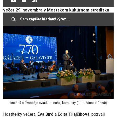
historickým významom, ktorý sa uskutočnil v sobotu
večer 29. novembra v Mestskom kultúrnom stredisku
Benedeka Csaplára.
Dnešná slávnosť je sviatkom našej komunity (Foto: Vince Rózsár)
Hostiteľky večera,
Éva Bíró
a E
dita Tilajčíková
, pozvali