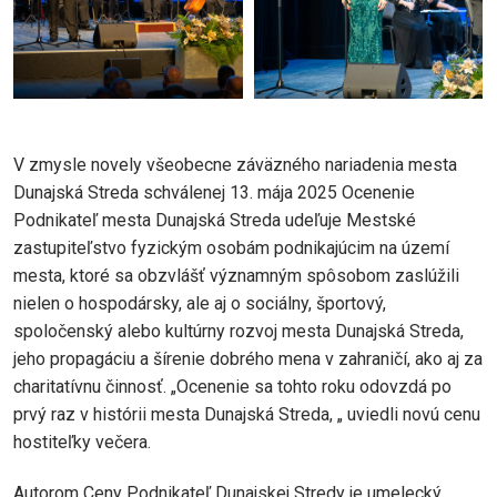
V zmysle novely všeobecne záväzného nariadenia mesta
Dunajská Streda schválenej 13. mája 2025 Ocenenie
Podnikateľ mesta Dunajská Streda udeľuje Mestské
zastupiteľstvo fyzickým osobám podnikajúcim na území
mesta, ktoré sa obzvlášť významným spôsobom zaslúžili
nielen o hospodársky, ale aj o sociálny, športový,
spoločenský alebo kultúrny rozvoj mesta Dunajská Streda,
jeho propagáciu a šírenie dobrého mena v zahraničí, ako aj za
charitatívnu činnosť. „Ocenenie sa tohto roku odovzdá po
prvý raz v histórii mesta Dunajská Streda, „ uviedli novú cenu
hostiteľky večera.
Autorom Ceny Podnikateľ Dunajskej Stredy je umelecký