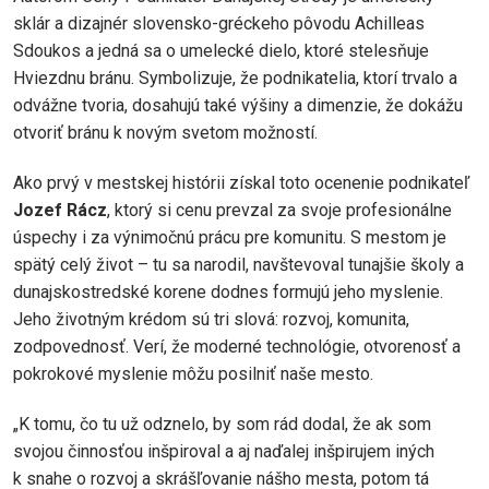
sklár a dizajnér slovensko-gréckeho pôvodu Achilleas
Sdoukos a jedná sa o umelecké dielo, ktoré stelesňuje
Hviezdnu bránu. Symbolizuje, že podnikatelia, ktorí trvalo a
odvážne tvoria, dosahujú také výšiny a dimenzie, že dokážu
otvoriť bránu k novým svetom možností.
Ako prvý v mestskej histórii získal toto ocenenie podnikateľ
Jozef Rácz
, ktorý si cenu prevzal za svoje profesionálne
úspechy i za výnimočnú prácu pre komunitu. S mestom je
spätý celý život – tu sa narodil, navštevoval tunajšie školy a
dunajskostredské korene dodnes formujú jeho myslenie.
Jeho životným krédom sú tri slová: rozvoj, komunita,
zodpovednosť. Verí, že moderné technológie, otvorenosť a
pokrokové myslenie môžu posilniť naše mesto.
„K tomu, čo tu už odznelo, by som rád dodal, že ak som
svojou činnosťou inšpiroval a aj naďalej inšpirujem iných
k snahe o rozvoj a skrášľovanie nášho mesta, potom tá