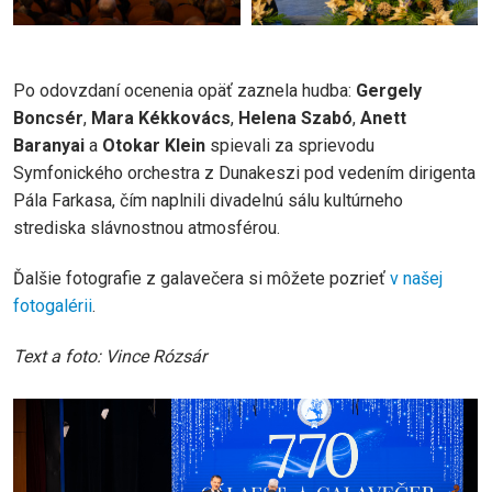
Po odovzdaní ocenenia opäť zaznela hudba:
Gergely
Boncsér
,
Mara Kékkovács
,
Helena Szabó
,
Anett
Baranyai
a
Otokar Klein
spievali za sprievodu
Symfonického orchestra z Dunakeszi pod vedením dirigenta
Pála Farkasa, čím naplnili divadelnú sálu kultúrneho
strediska slávnostnou atmosférou.
Ďalšie fotografie z galavečera si môžete pozrieť
v našej
fotogalérii
.
Text a foto: Vince Rózsár