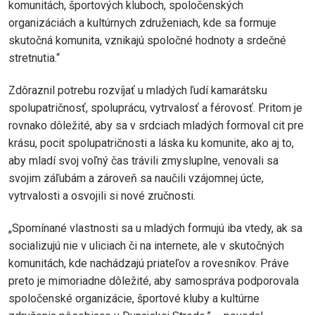
komunitách, športových kluboch, spoločenských
organizáciách a kultúrnych združeniach, kde sa formuje
skutočná komunita, vznikajú spoločné hodnoty a srdečné
stretnutia.“
Zdôraznil potrebu rozvíjať u mladých ľudí kamarátsku
spolupatričnosť, spoluprácu, vytrvalosť a férovosť. Pritom je
rovnako dôležité, aby sa v srdciach mladých formoval cit pre
krásu, pocit spolupatričnosti a láska ku komunite, ako aj to,
aby mladí svoj voľný čas trávili zmysluplne, venovali sa
svojim záľubám a zároveň sa naučili vzájomnej úcte,
vytrvalosti a osvojili si nové zručnosti.
„Spomínané vlastnosti sa u mladých formujú iba vtedy, ak sa
socializujú nie v uliciach či na internete, ale v skutočných
komunitách, kde nachádzajú priateľov a rovesníkov. Práve
preto je mimoriadne dôležité, aby samospráva podporovala
spoločenské organizácie, športové kluby a kultúrne