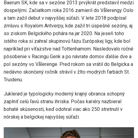
Baerum SK, kde sa v sezóne 2013 prvýkrát predstavil medzi
dospelými. Začiatkom roka 2016 zamieril do Vålerengy Oslo
a tam zažil debut v najvyššej súťaži. V lete 2018 podpísal
zmluvu s Royalom Antverpy, kde zažil tri úspešné sezóny, aj
so ziskom Belgického pohára na jar 2020. Na jeseň toho
istého roka si zahral skupinovú fázu Európskej ligy, kde bol
napríklad pri víťazstve nad Tottenhamom. Nasledovalo ročné
pôsobenie v Racingu Genk a po návrate domov ďalšie dve a
pol sezóny vo Vålerenge. Pred rokom sa vrátil do Belgicka a
nedávno skončený ročník strávil v žlto-modrých farbách St.
Truidenu.
Juklerød je typologicky moderný krajný obranca schopný
zaplniť celú ľavú stranu ihriska. Počas kariéry nazbieral
bohaté skúsenosti, keď odohral viac ako 250 stretnutí v
nórskej a belgickej najvyššej súťaži.