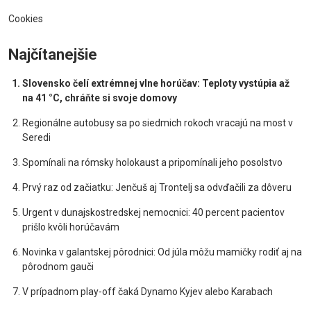
Cookies
Najčítanejšie
Slovensko čelí extrémnej vlne horúčav: Teploty vystúpia až
na 41 °C, chráňte si svoje domovy
Regionálne autobusy sa po siedmich rokoch vracajú na most v
Seredi
Spomínali na rómsky holokaust a pripomínali jeho posolstvo
Prvý raz od začiatku: Jenčuš aj Trontelj sa odvďačili za dôveru
Urgent v dunajskostredskej nemocnici: 40 percent pacientov
prišlo kvôli horúčavám
Novinka v galantskej pôrodnici: Od júla môžu mamičky rodiť aj na
pôrodnom gauči
V prípadnom play-off čaká Dynamo Kyjev alebo Karabach