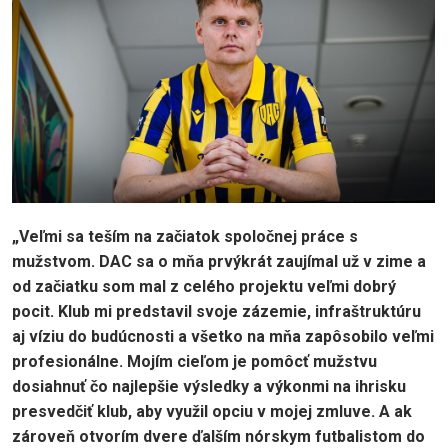
„Veľmi sa teším na začiatok spoločnej práce s
mužstvom. DAC sa o mňa prvýkrát zaujímal už v zime a
od začiatku som mal z celého projektu veľmi dobrý
pocit. Klub mi predstavil svoje zázemie, infraštruktúru
aj víziu do budúcnosti a všetko na mňa zapôsobilo veľmi
profesionálne. Mojím cieľom je pomôcť mužstvu
dosiahnuť čo najlepšie výsledky a výkonmi na ihrisku
presvedčiť klub, aby využil opciu v mojej zmluve. A ak
zároveň otvorím dvere ďalším nórskym futbalistom do