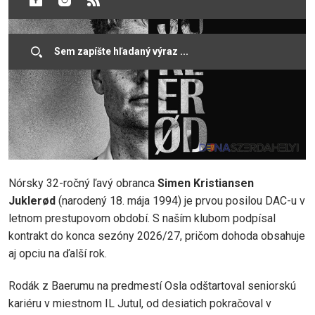
Nórsky 32-ročný ľavý obranca
Simen Kristiansen
Juklerød
(narodený 18. mája 1994) je prvou posilou DAC-u v
letnom prestupovom období. S naším klubom podpísal
kontrakt do konca sezóny 2026/27, pričom dohoda obsahuje
aj opciu na ďalší rok.
Rodák z Baerumu na predmestí Osla odštartoval seniorskú
kariéru v miestnom IL Jutul, od desiatich pokračoval v