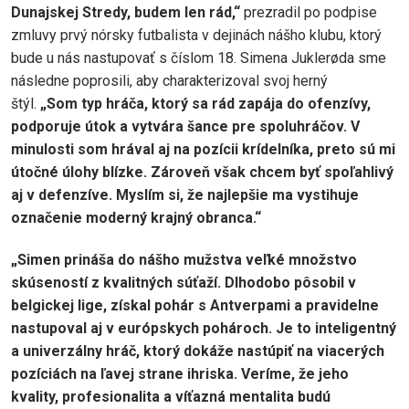
Dunajskej Stredy, budem len rád,“
prezradil po podpise
zmluvy prvý nórsky futbalista v dejinách nášho klubu, ktorý
bude u nás nastupovať s číslom 18. Simena Juklerøda sme
následne poprosili, aby charakterizoval svoj herný
štýl.
„Som typ hráča, ktorý sa rád zapája do ofenzívy,
podporuje útok a vytvára šance pre spoluhráčov. V
minulosti som hrával aj na pozícii krídelníka, preto sú mi
útočné úlohy blízke. Zároveň však chcem byť spoľahlivý
aj v defenzíve. Myslím si, že najlepšie ma vystihuje
označenie moderný krajný obranca.“
„Simen prináša do nášho mužstva veľké množstvo
skúseností z kvalitných súťaží. Dlhodobo pôsobil v
belgickej lige, získal pohár s Antverpami a pravidelne
nastupoval aj v európskych pohároch. Je to inteligentný
a univerzálny hráč, ktorý dokáže nastúpiť na viacerých
pozíciách na ľavej strane ihriska. Veríme, že jeho
kvality, profesionalita a víťazná mentalita budú