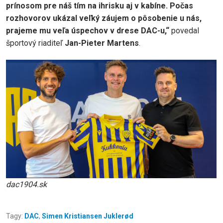
prínosom pre náš tím na ihrisku aj v kabíne. Počas
rozhovorov ukázal veľký záujem o pôsobenie u nás,
prajeme mu veľa úspechov v drese DAC-u,“
povedal
športový riaditeľ
Jan-Pieter Martens
.
dac1904.sk
Tagy:
DAC
,
Simen Kristiansen Juklerød