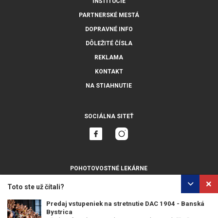
INŠTITÚCIE
PARTNERSKÉ MESTÁ
DOPRAVNÉ INFO
DÔLEŽITÉ ČÍSLA
REKLAMA
KONTAKT
NA STIAHNUTIE
SOCIÁLNA SITEŤ
POHOTOVOSTNÉ LEKÁRNE
ZOBRAZIŤ VŠETKY
Toto ste už čítali?
Predaj vstupeniek na stretnutie DAC 1904 - Banská
Bystrica