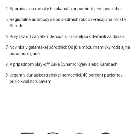
Spomínali na rómsky holokaust a pripomínali jeho posolstvo
Regionálne autobusy sa po siedmich rokoch vracajú na most v
Seredi
Prvý raz od začiatku: Jenčuš aj Trontelj sa odvďačili za dôveru
Novinka v galantskej pôrodnici: Od júla môžu mamičky rodiť aj na
pôrodnom gauči
V prípadnom play-off čaká Dynamo Kyjev alebo Karabach
Urgent v dunajskostredskej nemocnici: 40 percent pacientov
prišlo kvôli horúčavám