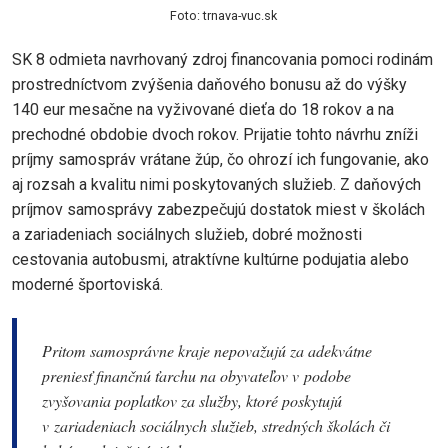
Foto: trnava-vuc.sk
SK 8 odmieta navrhovaný zdroj financovania pomoci rodinám
prostredníctvom zvýšenia daňového bonusu až do výšky
140 eur mesačne na vyživované dieťa do 18 rokov a na
prechodné obdobie dvoch rokov. Prijatie tohto návrhu zníži
príjmy samospráv vrátane žúp, čo ohrozí ich fungovanie, ako
aj rozsah a kvalitu nimi poskytovaných služieb. Z daňových
príjmov samosprávy zabezpečujú dostatok miest v školách
a zariadeniach sociálnych služieb, dobré možnosti
cestovania autobusmi, atraktívne kultúrne podujatia alebo
moderné športoviská.
Pritom samosprávne kraje nepovažujú za adekvátne
preniesť finančnú ťarchu na obyvateľov v podobe
zvyšovania poplatkov za služby, ktoré poskytujú
v zariadeniach sociálnych služieb, stredných školách či