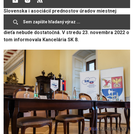
názorom Únie miest Slovenska, Združenia miest a obcí
Slovenska i asociácií prednostov úradov miestnej
samosprávy a komunálnych ekonómov, že navrhovaná
kompenzácia ďalšieho zvýšenia daňového bonusu na
dieťa nebude dostatočná. V stredu 23. novembra 2022 o
tom informovala Kancelária SK 8.