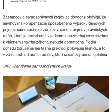
kultúrnych inštitúciách.
Zástupcovia samosprávnych krajov sa dôvodne obávajú, že
navrhovaná kompenzácia spôsobeného výpadku daňových
príjmov samospráv zo zdrojov z dane z príjmov právnických
osôb, ktorá je obsiahnutá v jednom z pozmeňujúcich návrhov
k vládnemu návrhu zákona, nebude dostatočná. Podľa
odhadu združenia len tesne prekročí polovičnú hranicu, a to
v závislosti od počtu rodičov, ktorí si daňový bonus uplatnia.
SK8 - Združenie samosprávnych krajov