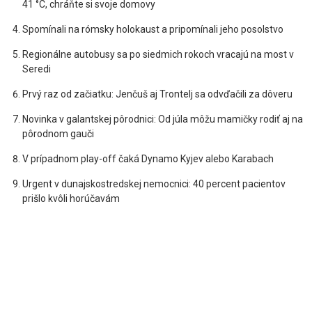
41 °C, chráňte si svoje domovy
Spomínali na rómsky holokaust a pripomínali jeho posolstvo
Regionálne autobusy sa po siedmich rokoch vracajú na most v
Seredi
Prvý raz od začiatku: Jenčuš aj Trontelj sa odvďačili za dôveru
Novinka v galantskej pôrodnici: Od júla môžu mamičky rodiť aj na
pôrodnom gauči
V prípadnom play-off čaká Dynamo Kyjev alebo Karabach
Urgent v dunajskostredskej nemocnici: 40 percent pacientov
prišlo kvôli horúčavám