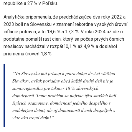
republike a 27 % v Poľsku.
Analytička pripomenula, že predchádzajúce dva roky 2022 a
2023 boli na Slovensku v znamení rekordne vysokých úrovní
inflácie potravín, a to 18,6 % a 17,3 %. V roku 2024 už ide o
podstatne pomalší rast cien, ktorý sa počas prvých ôsmich
mesiacov nachádzal v rozpätí 0,1 % až 4,9 % a dosiahol
priemernú úroveň 1,8 %.
"
Na Slovensku má prístup k potravinám drvivá väčšina
Slovákov, avšak poriadny obed každý druhý deň nie je
samozrejmosťou pre takmer 18 % slovenských
domácností. Tento problém sa najviac týka starších ľudí
žijúcich osamotene, domácností jedného dospelého s
maloletými deťmi, ale aj domácností dvoch dospelých s
viac ako tromi deťmi,
"