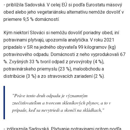
- priblížila Sadovská. V celej EÚ si podľa Eurostatu mäsový
obed alebo jeho vegetariánsku alternatívu nemôže dovoliť v
priemere 9,5 % domácností.
Kým niektorí Slováci si nemôžu dovoliť poriadny obed, iní
potravinami plytvajú, upozornila analytička. V roku 2021
pripadalo v SR na jedného obyvateľa 99 kilogramov (kg)
potravinového odpadu. Domácnosti z neho vyprodukovali 67
%. Zvyšných 33 % tvoril odpad z prvovýroby (4 %),
potravinárskeho priemyslu (23 %), maloobchodu a
distribúcie (3 %) a zo stravovacích zariadení (2 %).
"
Práve tento druh odpadu je významným
znečisťovateľom a tvorcom skleníkových plynov, a to v
prípade, keď sa nevytriedi a skončí na skládkach
,"
- zdôraznila Sadovská. Plytvanie potravinami pritom podľa