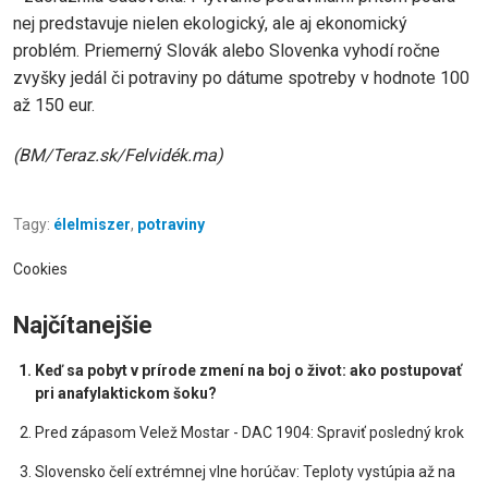
nej predstavuje nielen ekologický, ale aj ekonomický
problém. Priemerný Slovák alebo Slovenka vyhodí ročne
zvyšky jedál či potraviny po dátume spotreby v hodnote 100
až 150 eur.
(BM/Teraz.sk/Felvidék.ma)
Tagy:
élelmiszer
,
potraviny
Cookies
Najčítanejšie
Keď sa pobyt v prírode zmení na boj o život: ako postupovať
pri anafylaktickom šoku?
Pred zápasom Velež Mostar - DAC 1904: Spraviť posledný krok
Slovensko čelí extrémnej vlne horúčav: Teploty vystúpia až na