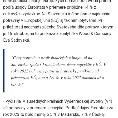
nealkoholické nápoje európskych domácností tvoria pritom
podľa údajov Eurostatu v priemere približne 14 % z
celkových výdavkov. Na Slovensku máme ôsme najdrahšie
potraviny v Európskej únii (EÚ), aj tak nimi plytváme. Pri
príležitosti nadchádzajúceho Svetového dňa potravy, ktorým
je 16. október, na to poukázala analytička Wood & Company
Eva Sadovská.
"
Ceny potravín a nealkoholických nápojov sú na
Slovensku, spolu s Francúzskom, ôsme najvyššie v EÚ. V
roku 2022 boli ceny potravín historicky prvýkrát nad
priemerom EÚ, a to o 1,9 %, v roku 2023 dokonca až o
6,7 %,
"
- vyčíslila. V susedných krajinách Vyšehradskej štvorky (V4)
sú potraviny v priemere lacnejšie. Podľa údajov Eurostatu za
rok 2023 to bolo menej o 5 % v Maďarsku, 7 % v Českej