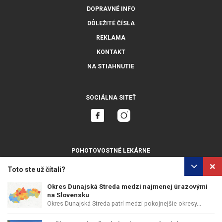
DOPRAVNÉ INFO
DÔLEŽITÉ ČÍSLA
REKLAMA
KONTAKT
NA STIAHNUTIE
SOCIÁLNA SITEŤ
POHOTOVOSTNÉ LEKÁRNE
ZOBRAZIŤ VŠETKY
Toto ste už čítali?
Okres Dunajská Streda medzi najmenej úrazovými
na Slovensku
Okres Dunajská Streda patrí medzi pokojnejšie okresy...
OCHRANA OSOBNÝCH ÚDAJOV
POUŽÍVANIE COOKIES