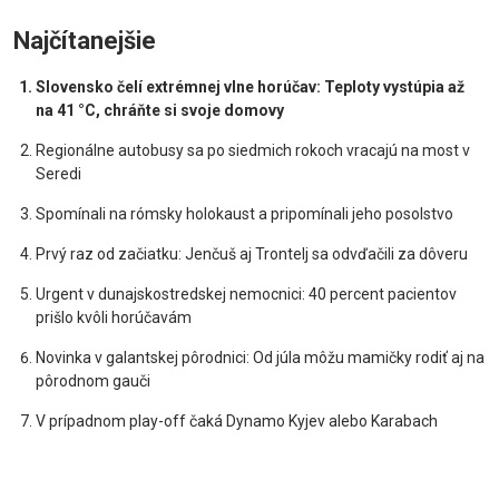
Najčítanejšie
Slovensko čelí extrémnej vlne horúčav: Teploty vystúpia až
na 41 °C, chráňte si svoje domovy
Regionálne autobusy sa po siedmich rokoch vracajú na most v
Seredi
Spomínali na rómsky holokaust a pripomínali jeho posolstvo
Prvý raz od začiatku: Jenčuš aj Trontelj sa odvďačili za dôveru
Urgent v dunajskostredskej nemocnici: 40 percent pacientov
prišlo kvôli horúčavám
Novinka v galantskej pôrodnici: Od júla môžu mamičky rodiť aj na
pôrodnom gauči
V prípadnom play-off čaká Dynamo Kyjev alebo Karabach