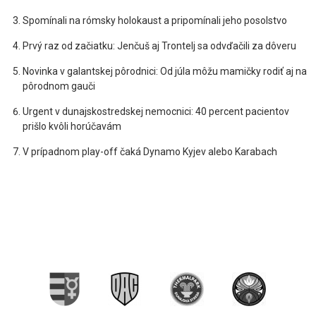
Spomínali na rómsky holokaust a pripomínali jeho posolstvo
Prvý raz od začiatku: Jenčuš aj Trontelj sa odvďačili za dôveru
Novinka v galantskej pôrodnici: Od júla môžu mamičky rodiť aj na
pôrodnom gauči
Urgent v dunajskostredskej nemocnici: 40 percent pacientov
prišlo kvôli horúčavám
V prípadnom play-off čaká Dynamo Kyjev alebo Karabach