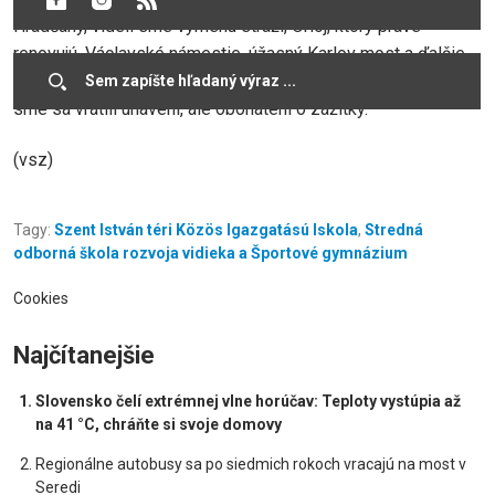
Hradčany, videli sme výmenu stráží, Orloj, ktorý práve
renovujú, Václavské námestie, úžasný Karlov most a ďalšie
zaujímavosti. Boli sme očarení aj nočnou Prahou. Domov
sme sa vrátili unavení, ale obohatení o zážitky.
(vsz)
Tagy:
Szent István téri Közös Igazgatású Iskola
,
Stredná
odborná škola rozvoja vidieka a Športové gymnázium
Cookies
Najčítanejšie
Slovensko čelí extrémnej vlne horúčav: Teploty vystúpia až
na 41 °C, chráňte si svoje domovy
Regionálne autobusy sa po siedmich rokoch vracajú na most v
Seredi