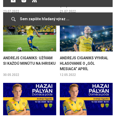
(0:2)
23.07.2022
21.07.2022
ANDREJS CIGANIKS: UŽÍVAM
ANDREJS CIGANIKS VYHRAL
SI KAŽDÚ MINÚTU NA IHRISKU
HLASOVANIE O „GÓL
MESIACA“ APRÍL
30.05.2022
12.05.2022