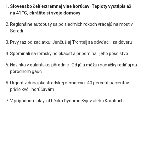
Slovensko čelí extrémnej vlne horúčav: Teploty vystúpia až
na 41 °C, chráňte si svoje domovy
Regionálne autobusy sa po siedmich rokoch vracajú na most v
Seredi
Prvý raz od začiatku: Jenčuš aj Trontelj sa odvďačili za dôveru
Spomínali na rómsky holokaust a pripomínali jeho posolstvo
Novinka v galantskej pôrodnici: Od júla môžu mamičky rodiť aj na
pôrodnom gauči
Urgent v dunajskostredskej nemocnici: 40 percent pacientov
prišlo kvôli horúčavám
V prípadnom play-off čaká Dynamo Kyjev alebo Karabach