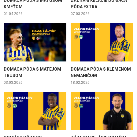
DOMÁCA PÔDA S MATÚŠOM
ZÁZNAM RELÁCIE DOMÁCA
KMEŤOM
PÔDA EXTRA
01.04.2026
07.03.2026
DOMÁCA PÔDA S MATEJOM
DOMÁCA PÔDA S KLEMENOM
TRUSOM
NEMANIČOM
03.03.2026
18.02.2026