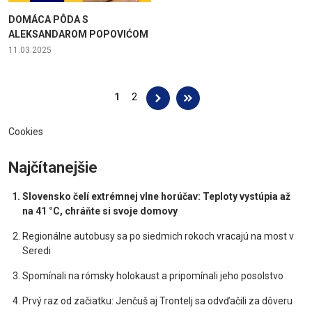
DOMÁCA PÔDA S
ALEKSANDAROM POPOVIĆOM
11.03.2025
Stránky
1
2
Cookies
Najčítanejšie
Slovensko čelí extrémnej vlne horúčav: Teploty vystúpia až
na 41 °C, chráňte si svoje domovy
Regionálne autobusy sa po siedmich rokoch vracajú na most v
Seredi
Spomínali na rómsky holokaust a pripomínali jeho posolstvo
Prvý raz od začiatku: Jenčuš aj Trontelj sa odvďačili za dôveru