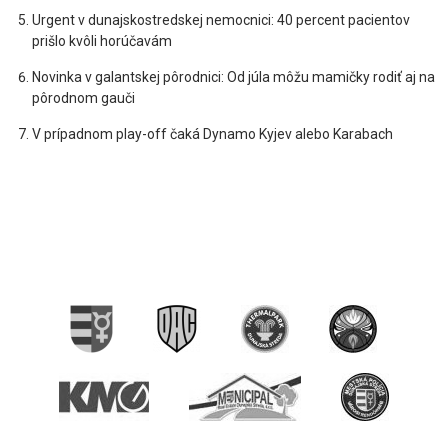
Urgent v dunajskostredskej nemocnici: 40 percent pacientov
prišlo kvôli horúčavám
Novinka v galantskej pôrodnici: Od júla môžu mamičky rodiť aj na
pôrodnom gauči
V prípadnom play-off čaká Dynamo Kyjev alebo Karabach