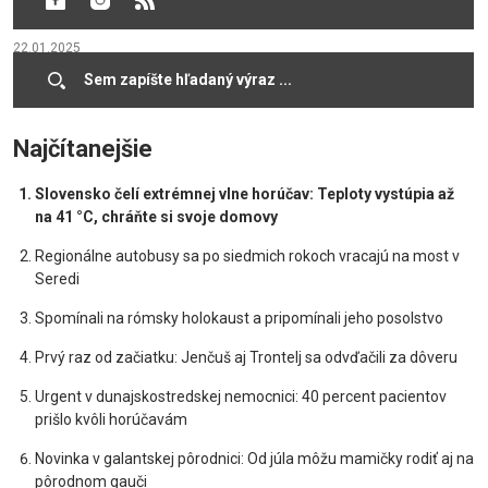
DVOJITÉ VÍŤAZSTVO
22.01.2025
Cookies
Najčítanejšie
Slovensko čelí extrémnej vlne horúčav: Teploty vystúpia až
na 41 °C, chráňte si svoje domovy
Regionálne autobusy sa po siedmich rokoch vracajú na most v
Seredi
Spomínali na rómsky holokaust a pripomínali jeho posolstvo
Prvý raz od začiatku: Jenčuš aj Trontelj sa odvďačili za dôveru
Urgent v dunajskostredskej nemocnici: 40 percent pacientov
prišlo kvôli horúčavám
Novinka v galantskej pôrodnici: Od júla môžu mamičky rodiť aj na
pôrodnom gauči