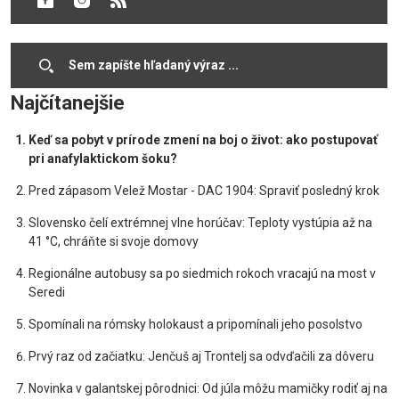
18.12.2015
Cookies
Najčítanejšie
Keď sa pobyt v prírode zmení na boj o život: ako postupovať
pri anafylaktickom šoku?
Pred zápasom Velež Mostar - DAC 1904: Spraviť posledný krok
Slovensko čelí extrémnej vlne horúčav: Teploty vystúpia až na
41 °C, chráňte si svoje domovy
Regionálne autobusy sa po siedmich rokoch vracajú na most v
Seredi
Spomínali na rómsky holokaust a pripomínali jeho posolstvo
Prvý raz od začiatku: Jenčuš aj Trontelj sa odvďačili za dôveru
Novinka v galantskej pôrodnici: Od júla môžu mamičky rodiť aj na