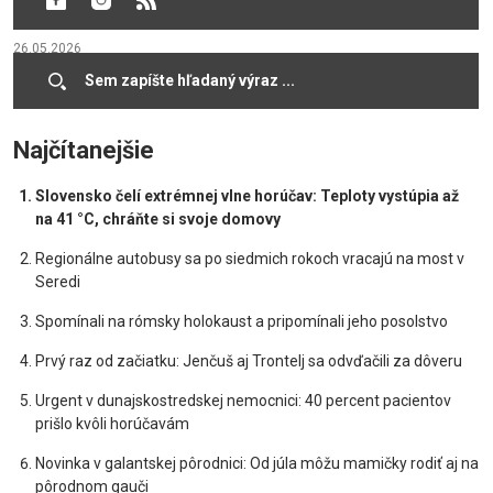
RUKY
26.05.2026
Cookies
Najčítanejšie
Slovensko čelí extrémnej vlne horúčav: Teploty vystúpia až
na 41 °C, chráňte si svoje domovy
Regionálne autobusy sa po siedmich rokoch vracajú na most v
Seredi
Spomínali na rómsky holokaust a pripomínali jeho posolstvo
Prvý raz od začiatku: Jenčuš aj Trontelj sa odvďačili za dôveru
Urgent v dunajskostredskej nemocnici: 40 percent pacientov
prišlo kvôli horúčavám
Novinka v galantskej pôrodnici: Od júla môžu mamičky rodiť aj na
pôrodnom gauči