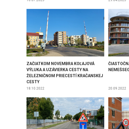
16.07.2025
29.04.2025
ZAČIATKOM NOVEMBRA KOĽAJOVÁ
ČIASTOČN
VÝLUKA A UZÁVIERKA CESTY NA
NEMEŠSEG
ŽELEZNIČNOM PRIECESTÍ KRAČANSKEJ
CESTY
18.10.2022
20.09.2022