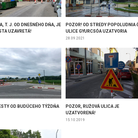
, T. J. OD DNEŠNÉHO DŇA, JE
POZOR! OD STREDY POPOLUDNIA 
STA UZAVRETÁ!
ULICE GYURCSÓA UZATVORIA
28.09.2021
ESTY OD BUDÚCEHO TÝŽDŇA
POZOR, RUŽOVÁ ULICA JE
UZATVORENÁ!
15.10.2019