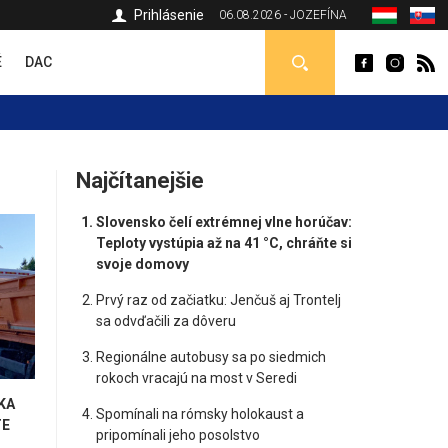
Prihlásenie
06.08.2026 - JOZEFÍNA
É
DAC
Najčítanejšie
Slovensko čelí extrémnej vlne horúčav:
Teploty vystúpia až na 41 °C, chráňte si
svoje domovy
Prvý raz od začiatku: Jenčuš aj Trontelj
sa odvďačili za dôveru
Regionálne autobusy sa po siedmich
rokoch vracajú na most v Seredi
KA
Spomínali na rómsky holokaust a
TE
pripomínali jeho posolstvo