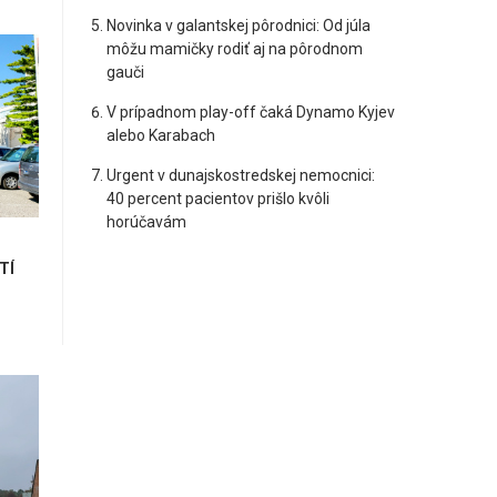
Novinka v galantskej pôrodnici: Od júla
môžu mamičky rodiť aj na pôrodnom
gauči
V prípadnom play-off čaká Dynamo Kyjev
alebo Karabach
Urgent v dunajskostredskej nemocnici:
40 percent pacientov prišlo kvôli
horúčavám
TÍ