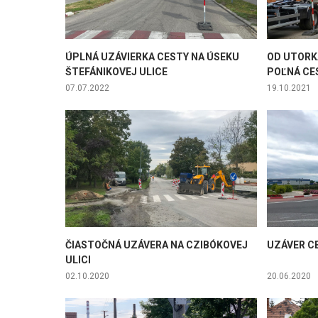
ÚPLNÁ UZÁVIERKA CESTY NA ÚSEKU
OD UTORKA
ŠTEFÁNIKOVEJ ULICE
POĽNÁ CE
07.07.2022
19.10.2021
ČIASTOČNÁ UZÁVERA NA CZIBÓKOVEJ
UZÁVER C
ULICI
02.10.2020
20.06.2020