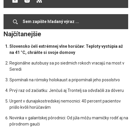
19.06.2026
25.09.2025
Cookies
Najčítanejšie
Slovensko čelí extrémnej vlne horúčav: Teploty vystúpia až
na 41 °C, chráňte si svoje domovy
Regionálne autobusy sa po siedmich rokoch vracajú na most v
Seredi
Spomínali na rómsky holokaust a pripomínali jeho posolstvo
Prvý raz od začiatku: Jenčuš aj Trontelj sa odvďačili za dôveru
Urgent v dunajskostredskej nemocnici: 40 percent pacientov
prišlo kvôli horúčavám
Novinka v galantskej pôrodnici: Od júla môžu mamičky rodiť aj na
pôrodnom gauči