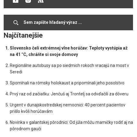
30.12.2019
Cookies
Najčítanejšie
Slovensko čelí extrémnej vlne horúčav: Teploty vystúpia až
na 41 °C, chráňte si svoje domovy
Regionálne autobusy sa po siedmich rokoch vracajú na most v
Seredi
Spomínali na rómsky holokaust a pripomínali jeho posolstvo
Prvý raz od začiatku: Jenčuš aj Trontelj sa odvďačili za dôveru
Urgent v dunajskostredskej nemocnici: 40 percent pacientov
prišlo kvôli horúčavám
Novinka v galantskej pôrodnici: Od júla môžu mamičky rodiť aj na
pôrodnom gauči