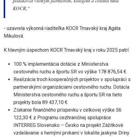
poďakovať všetkým partnerom, kolegom a celému tímu
KOCR,“
- uzavrela výkonná riaditeľka KOCR Trnavský kraj Agáta
Mikulová.
K hlavným úspechom KOCR Trnavský kraj v roku 2025 patrí:
100 % implementácia dotácie z Ministerstva
cestovného ruchu a športu SR vo výške 178 876,54 €.
Realizácia troch kooperačných projektov v spolupráci s
partnerskými organizáciami cestovného ruchu. Dotácia
Ministerstva cestovného ruchu a športu SR na tieto
projekty bola 89 437,10 €.
Získanie finančného príspevku v celkovej výške 56
122,30 € z Programu cezhraničnej spolupráce
INTERREG Slovensko – Česko na projekt Zážitkové
vzdelávanie s hernými prvkami v lokalite jaskyne Driny.