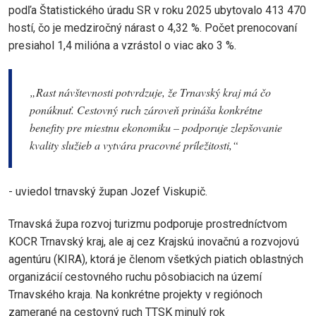
podľa Štatistického úradu SR v roku 2025 ubytovalo 413 470
hostí, čo je medziročný nárast o 4,32 %. Počet prenocovaní
presiahol 1,4 milióna a vzrástol o viac ako 3 %.
„Rast návštevnosti potvrdzuje, že Trnavský kraj má čo
ponúknuť. Cestovný ruch zároveň prináša konkrétne
benefity pre miestnu ekonomiku – podporuje zlepšovanie
kvality služieb a vytvára pracovné príležitosti,“
- uviedol trnavský župan Jozef Viskupič.
Trnavská župa rozvoj turizmu podporuje prostredníctvom
KOCR Trnavský kraj, ale aj cez Krajskú inovačnú a rozvojovú
agentúru (KIRA), ktorá je členom všetkých piatich oblastných
organizácií cestovného ruchu pôsobiacich na území
Trnavského kraja. Na konkrétne projekty v regiónoch
zamerané na cestovný ruch TTSK minulý rok