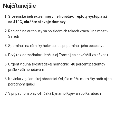
Najčítanejšie
Slovensko čelí extrémnej vlne horúčav: Teploty vystúpia až
na 41 °C, chráňte si svoje domovy
Regionálne autobusy sa po siedmich rokoch vracajú na most v
Seredi
Spomínali na rómsky holokaust a pripomínali jeho posolstvo
Prvý raz od začiatku: Jenčuš aj Trontelj sa odvďačili za dôveru
Urgent v dunajskostredskej nemocnici: 40 percent pacientov
prišlo kvôli horúčavám
Novinka v galantskej pôrodnici: Od júla môžu mamičky rodiť aj na
pôrodnom gauči
V prípadnom play-off čaká Dynamo Kyjev alebo Karabach