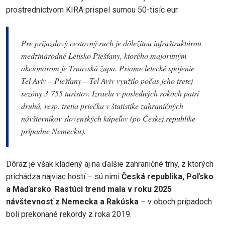
prostredníctvom KIRA prispel sumou 50-tisíc eur.
Pre príjazdový cestovný ruch je dôležitou infraštruktúrou
medzinárodné Letisko Piešťany, ktorého majoritným
akcionárom je Trnavská župa. Priame letecké spojenie
Tel Aviv – Piešťany – Tel Aviv využilo počas jeho tretej
sezóny 3 755 turistov. Izraelu v posledných rokoch patrí
druhá, resp. tretia priečka v štatistike zahraničných
návštevníkov slovenských kúpeľov (po Českej republike
prípadne Nemecku).
Dôraz je však kladený aj na ďalšie zahraničné trhy, z ktorých
prichádza najviac hostí – sú nimi
Česká republika, Poľsko
a Maďarsko
.
Rastúci trend mala v roku 2025
návštevnosť z Nemecka a Rakúska
– v oboch prípadoch
boli prekonané rekordy z roka 2019.