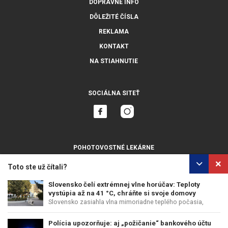
DOPRAVNÉ INFO
DÔLEŽITÉ ČÍSLA
REKLAMA
KONTAKT
NA STIAHNUTIE
SOCIÁLNA SITEŤ
POHOTOVOSTNÉ LEKÁRNE
ZOBRAZIŤ VŠETKY
Toto ste už čítali?
Slovensko čelí extrémnej vlne horúčav: Teploty
vystúpia až na 41 °C, chráňte si svoje domovy
Slovensko zasiahla vlna mimoriadne teplého počasia,
OCHRANA OSOBNÝCH ÚDAJOV
POUŽÍVANIE COOKIES
ktorá...
Polícia upozorňuje: aj „požičanie“ bankového účtu
COPYRIGHT © PERFECTS, A.S.
WEB DESIGN
:
EPIX MEDIA