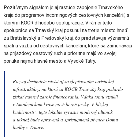
Pozitívnym signálom je aj rastúce zapojenie Trnavského
kraja do programov incomingových cestovných kancelárií, s
ktorými KOCR dlhodobo spolupracuje. V rámci tejto
spolupráce sa Trnavský kraj posunul na tretie miesto hneď
za Bratislavský a Prešovský kraj, čo predstavuje významnú
spätnú väzbu od cestovných kancelárií, ktoré sa zameriavajú
na príjazdový cestovný ruch a prioritne majú vo svojej
ponuke najmä hlavné mesto a Vysoké Tatry.
Rozvoj destinácie súvisí aj so zlepšovaním turistickej
infraštruktúry, na ktorú sa KOCR Trnavský kraj podarilo
získať externé zdroje financovania. Vďaka tomu vznikli
v Smolenickom krase nové herné prvky. V blízkej
budúcnosti v tejto lokalite vyrastie moderný altánok
a taktiež bude opravená a sprístupnená pivnica Domu
hudby v Trnave.