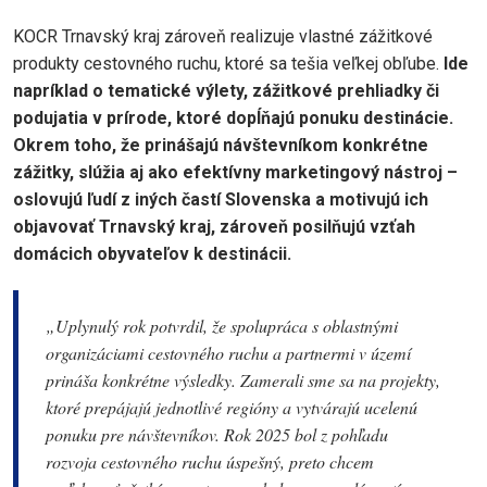
KOCR Trnavský kraj zároveň realizuje vlastné zážitkové
produkty cestovného ruchu, ktoré sa tešia veľkej obľube.
Ide
napríklad o tematické výlety, zážitkové prehliadky či
podujatia v prírode, ktoré dopĺňajú ponuku destinácie.
Okrem toho, že prinášajú návštevníkom konkrétne
zážitky, slúžia aj ako efektívny marketingový nástroj –
oslovujú ľudí z iných častí Slovenska a motivujú ich
objavovať Trnavský kraj, zároveň posilňujú vzťah
domácich obyvateľov k destinácii.
„Uplynulý rok potvrdil, že spolupráca s oblastnými
organizáciami cestovného ruchu a partnermi v území
prináša konkrétne výsledky. Zamerali sme sa na projekty,
ktoré prepájajú jednotlivé regióny a vytvárajú ucelenú
ponuku pre návštevníkov. Rok 2025 bol z pohľadu
rozvoja cestovného ruchu úspešný, preto chcem