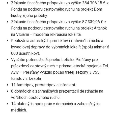
Získanie finančného príspevku vo výške 284 706,15 € z
Fondu na podporu cestovného ruchu na projekt Dom
hudby a jeho príbehy.
Získanie finančného príspevku vo výške 87 339,96 € z
Fondu na podporu cestovného ruchu na projekt Altánok
na Vlčiarni – moderná rekreačná lokalita.
Realizácia autorských produktov cestovného ruchu a
kyvadlovej dopravy do vybraných lokalít (spolu takmer 6
000 účastníkov).
Využitie potenciálu župného Letiska Piešťany pre
príjazdový cestovný ruch – priame letecké spojenie Tel
Aviv – Piešťany využilo počas tretej sezóny 3 755
turistov z Izraela.
11 famtripov, presstripov a infociest.
8 domácich a zahraničných prezentácií destinácie na
veľtrhoch cestovného ruchu.
14 platených spoluprác v domácich a zahraničných
médiách.