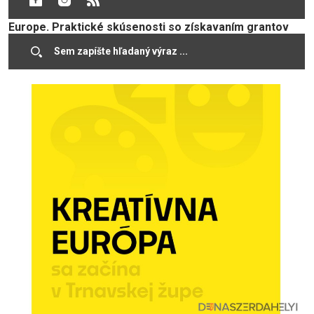
grantové programy Creative Europe a Culture Moves
Europe. Praktické skúsenosti so získavaním grantov
zdieľajú župná Galéria Jána Koniarka v Trnave a
nezávislé kultúrne centrum Malý Berlín.