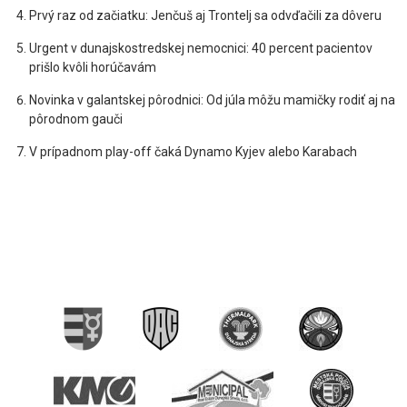
Prvý raz od začiatku: Jenčuš aj Trontelj sa odvďačili za dôveru
Urgent v dunajskostredskej nemocnici: 40 percent pacientov
prišlo kvôli horúčavám
Novinka v galantskej pôrodnici: Od júla môžu mamičky rodiť aj na
pôrodnom gauči
V prípadnom play-off čaká Dynamo Kyjev alebo Karabach