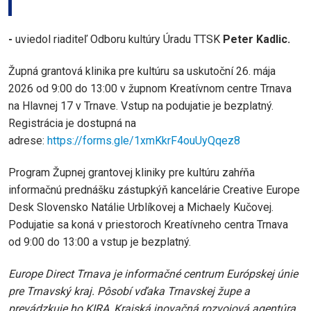
-
uviedol riaditeľ Odboru kultúry Úradu TTSK
Peter Kadlic.
Župná grantová klinika pre kultúru sa uskutoční 26. mája
2026 od 9:00 do 13:00 v župnom Kreatívnom centre Trnava
na Hlavnej 17 v Trnave. Vstup na podujatie je bezplatný.
Registrácia je dostupná na
adrese:
https://forms.gle/1xmKkrF4ouUyQqez8
Program Župnej grantovej kliniky pre kultúru zahŕňa
informačnú prednášku zástupkýň kancelárie Creative Europe
Desk Slovensko Natálie Urblíkovej a Michaely Kučovej.
Podujatie sa koná v priestoroch Kreatívneho centra Trnava
od 9:00 do 13:00 a vstup je bezplatný.
Europe Direct Trnava je informačné centrum Európskej únie
pre Trnavský kraj. Pôsobí vďaka Trnavskej župe a
prevádzkuje ho KIRA, Krajská inovačná rozvojová agentúra.