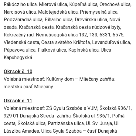
Rákócziho ulica, Mierová ulica, Kúpeľná ulica, Orechová ulica,
Narcisová ulica, Malotejedská ulica, Priemyselná ulica,
Podzáhradná ulica, Bihariho ulica, Drevárska ulica, Nová
osada, Kračanská cesta, Kračanská cesta núdzové byty,
Rekreačný rad, Nemešsegská ulica 132, 133, 6331, 6575,
Viedenská cesta, Cesta svätého Krištofa, Levanduľová ulica,
Púpavova ulica, Fialková ulica, Kaplnská ulica, Ulica
Kapuhegyská
Okrsok č. 10
Volebná miestnosť: Kultúrny dom – Mliečany zahŕňa:
mestskú časť Mliečany
Okrsok č. 11
Volebná miestnosť: ZŠ Gyulu Szabóa s VJM, Školská 936/1,
929 01 Dunajská Streda zahŕňa: Školská ul. 936/1, Poľná
cesta, Školská ulica, Partizánska ulica, Ul. Sv. Juraja, Ul.
Lászlóa Amadea, Ulica Gyulu Szabóa – časť Dunajská