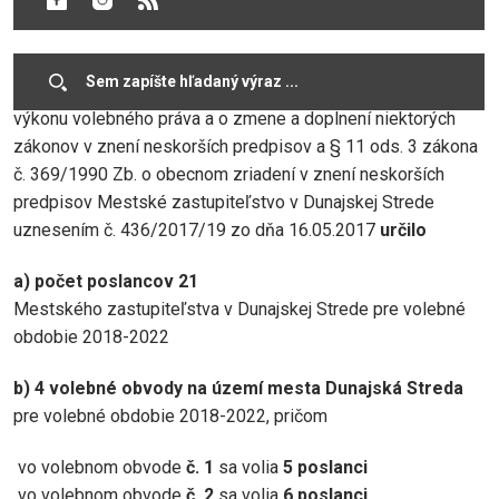
volebnom okrsku môžete hlasovať Vy!
V zmysle § 166 zákona č. 180/2014 Z.z. o podmienkach
výkonu volebného práva a o zmene a doplnení niektorých
zákonov v znení neskorších predpisov a § 11 ods. 3 zákona
č. 369/1990 Zb. o obecnom zriadení v znení neskorších
predpisov Mestské zastupiteľstvo v Dunajskej Strede
uznesením č. 436/2017/19 zo dňa 16.05.2017
určilo
a) počet poslancov 21
Mestského zastupiteľstva v Dunajskej Strede pre volebné
obdobie 2018-2022
b) 4 volebné obvody na území mesta Dunajská Streda
pre volebné obdobie 2018-2022, pričom
vo volebnom obvode
č. 1
sa volia
5 poslanci
vo volebnom obvode
č. 2
sa volia
6 poslanci