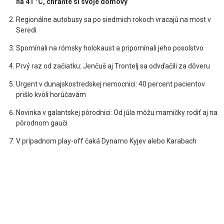
na 41 °C, chráňte si svoje domovy
Regionálne autobusy sa po siedmich rokoch vracajú na most v
Seredi
Spomínali na rómsky holokaust a pripomínali jeho posolstvo
Prvý raz od začiatku: Jenčuš aj Trontelj sa odvďačili za dôveru
Urgent v dunajskostredskej nemocnici: 40 percent pacientov
prišlo kvôli horúčavám
Novinka v galantskej pôrodnici: Od júla môžu mamičky rodiť aj na
pôrodnom gauči
V prípadnom play-off čaká Dynamo Kyjev alebo Karabach