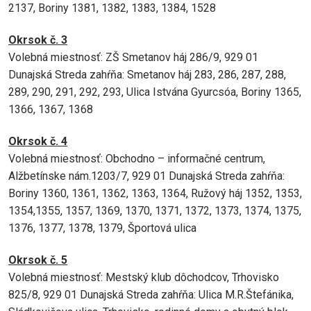
2137, Boriny 1381, 1382, 1383, 1384, 1528
Okrsok č. 3
Volebná miestnosť: ZŠ Smetanov háj 286/9, 929 01
Dunajská Streda zahŕňa: Smetanov háj 283, 286, 287, 288,
289, 290, 291, 292, 293, Ulica Istvána Gyurcsóa, Boriny 1365,
1366, 1367, 1368
Okrsok č. 4
Volebná miestnosť: Obchodno – informačné centrum,
Alžbetínske nám.1203/7, 929 01 Dunajská Streda zahŕňa:
Boriny 1360, 1361, 1362, 1363, 1364, Ružový háj 1352, 1353,
1354,1355, 1357, 1369, 1370, 1371, 1372, 1373, 1374, 1375,
1376, 1377, 1378, 1379, Športová ulica
Okrsok č. 5
Volebná miestnosť: Mestský klub dôchodcov, Trhovisko
825/8, 929 01 Dunajská Streda zahŕňa: Ulica M.R.Štefánika,