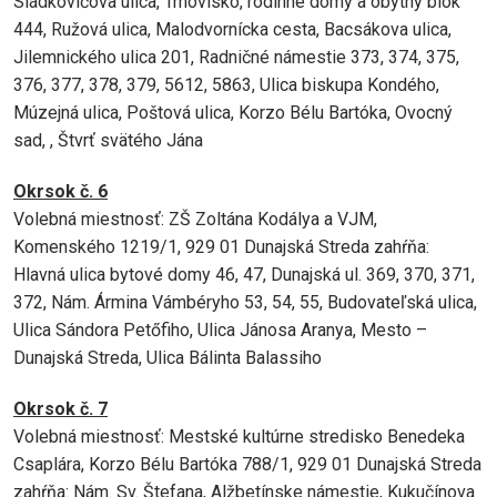
Sládkovičova ulica, Trhovisko, rodinné domy a obytný blok
444, Ružová ulica, Malodvornícka cesta, Bacsákova ulica,
Jilemnického ulica 201, Radničné námestie 373, 374, 375,
376, 377, 378, 379, 5612, 5863, Ulica biskupa Kondého,
Múzejná ulica, Poštová ulica, Korzo Bélu Bartóka, Ovocný
sad, , Štvrť svätého Jána
Okrsok č. 6
Volebná miestnosť: ZŠ Zoltána Kodálya a VJM,
Komenského 1219/1, 929 01 Dunajská Streda zahŕňa:
Hlavná ulica bytové domy 46, 47, Dunajská ul. 369, 370, 371,
372, Nám. Ármina Vámbéryho 53, 54, 55, Budovateľská ulica,
Ulica Sándora Petőfiho, Ulica Jánosa Aranya, Mesto –
Dunajská Streda, Ulica Bálinta Balassiho
Okrsok č. 7
Volebná miestnosť: Mestské kultúrne stredisko Benedeka
Csaplára, Korzo Bélu Bartóka 788/1, 929 01 Dunajská Streda
zahŕňa: Nám. Sv. Štefana, Alžbetínske námestie, Kukučínova