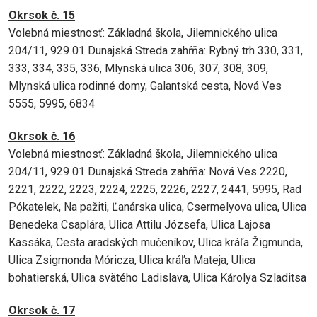
Okrsok č. 15
Volebná miestnosť: Základná škola, Jilemnického ulica
204/11, 929 01 Dunajská Streda zahŕňa: Rybný trh 330, 331,
333, 334, 335, 336, Mlynská ulica 306, 307, 308, 309,
Mlynská ulica rodinné domy, Galantská cesta, Nová Ves
5555, 5995, 6834
Okrsok č. 16
Volebná miestnosť: Základná škola, Jilemnického ulica
204/11, 929 01 Dunajská Streda zahŕňa: Nová Ves 2220,
2221, 2222, 2223, 2224, 2225, 2226, 2227, 2441, 5995, Rad
Pókatelek, Na pažiti, Ľanárska ulica, Csermelyova ulica, Ulica
Benedeka Csaplára, Ulica Attilu Józsefa, Ulica Lajosa
Kassáka, Cesta aradských mučeníkov, Ulica kráľa Žigmunda,
Ulica Zsigmonda Móricza, Ulica kráľa Mateja, Ulica
bohatierská, Ulica svätého Ladislava, Ulica Károlya Szladitsa
Okrsok č. 17