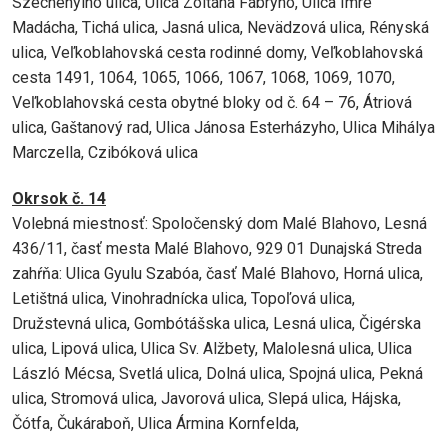
Széchenyiho ulica, Ulica Zoltána Fábryho, Ulica Imre
Madácha, Tichá ulica, Jasná ulica, Nevädzová ulica, Rényská
ulica, Veľkoblahovská cesta rodinné domy, Veľkoblahovská
cesta 1491, 1064, 1065, 1066, 1067, 1068, 1069, 1070,
Veľkoblahovská cesta obytné bloky od č. 64 – 76, Átriová
ulica, Gaštanový rad, Ulica Jánosa Esterházyho, Ulica Mihálya
Marczella, Czibóková ulica
Okrsok č. 14
Volebná miestnosť: Spoločenský dom Malé Blahovo, Lesná
436/11, časť mesta Malé Blahovo, 929 01 Dunajská Streda
zahŕňa: Ulica Gyulu Szabóa, časť Malé Blahovo, Horná ulica,
Letištná ulica, Vinohradnícka ulica, Topoľová ulica,
Družstevná ulica, Gombótášska ulica, Lesná ulica, Čigérska
ulica, Lipová ulica, Ulica Sv. Alžbety, Malolesná ulica, Ulica
László Mécsa, Svetlá ulica, Dolná ulica, Spojná ulica, Pekná
ulica, Stromová ulica, Javorová ulica, Slepá ulica, Hájska,
Čótfa, Čukáraboň, Ulica Ármina Kornfelda,