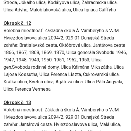
Streda, Jókaiho ulica, Kodályova ulica, Záhradnícka ulica,
Ulica Adyho, Maloblahovská ulica, Ulica Ignáca Gálffyho
Okrsok č. 12
Volebná miestnosť: Základná škola Á. Vámbéryho s VJM,
Hviezdoslavova ulica 2094/2, 929 01 Dunajská Streda
zahŕňa: Bratislavská cesta, Októbrová ulica, Jantárova cesta
1866, 1867, 1868, 1869, 1870, Ulica generála Svobodu 1946,
1947, 1948, 1949, 1950, 1951, 1952, 1953, Ulica
gen.Svobodu rodinné domy, Ulica Kálmána Mikszátha, Ulica
Lajosa Kossutha, Ulica Ferenca Liszta, Cukrovarská ulica,
Krátka ulica, Kvetná ulica, Agátová ulica, Ulica Pála Angyala,
Ulica Ferenca Vermesa
Okrsok č. 13
Volebná miestnosť: Základná škola Á. Vámberyho s VJM,
Hviezdoslavova ulica 2094/2, 929 01 Dunajská Streda
zahŕňa: Jantárová cesta, Hviezdoslavova ulica, Malá ulica,