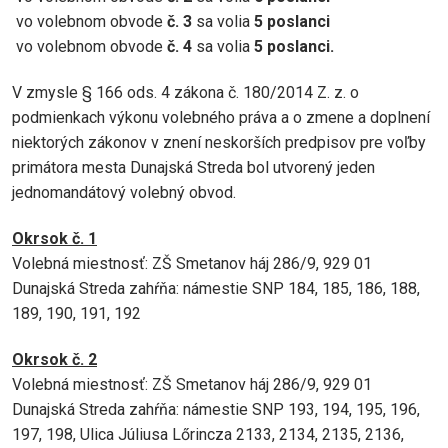
vo volebnom obvode
č. 3
sa volia
5 poslanci
vo volebnom obvode
č. 4
sa volia
5 poslanci.
V zmysle § 166 ods. 4 zákona č. 180/2014 Z. z. o
podmienkach výkonu volebného práva a o zmene a doplnení
niektorých zákonov v znení neskorších predpisov pre voľby
primátora mesta Dunajská Streda bol utvorený jeden
jednomandátový volebný obvod.
Okrsok č. 1
Volebná miestnosť: ZŠ Smetanov háj 286/9, 929 01
Dunajská Streda zahŕňa: námestie SNP 184, 185, 186, 188,
189, 190, 191, 192
Okrsok č. 2
Volebná miestnosť: ZŠ Smetanov háj 286/9, 929 01
Dunajská Streda zahŕňa: námestie SNP 193, 194, 195, 196,
197, 198, Ulica Júliusa Lőrincza 2133, 2134, 2135, 2136,