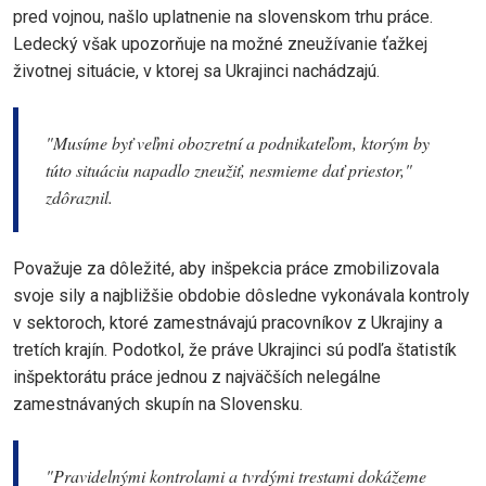
pred vojnou, našlo uplatnenie na slovenskom trhu práce.
Ledecký však upozorňuje na možné zneužívanie ťažkej
životnej situácie, v ktorej sa Ukrajinci nachádzajú.
"
Musíme byť veľmi obozretní a podnikateľom, ktorým by
túto situáciu napadlo zneužiť, nesmieme dať priestor,
"
zdôraznil.
Považuje za dôležité, aby inšpekcia práce zmobilizovala
svoje sily a najbližšie obdobie dôsledne vykonávala kontroly
v sektoroch, ktoré zamestnávajú pracovníkov z Ukrajiny a
tretích krajín. Podotkol, že práve Ukrajinci sú podľa štatistík
inšpektorátu práce jednou z najväčších nelegálne
zamestnávaných skupín na Slovensku.
"
Pravidelnými kontrolami a tvrdými trestami dokážeme