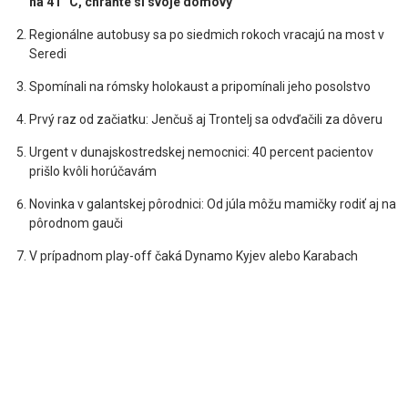
na 41 °C, chráňte si svoje domovy
Regionálne autobusy sa po siedmich rokoch vracajú na most v
Seredi
Spomínali na rómsky holokaust a pripomínali jeho posolstvo
Prvý raz od začiatku: Jenčuš aj Trontelj sa odvďačili za dôveru
Urgent v dunajskostredskej nemocnici: 40 percent pacientov
prišlo kvôli horúčavám
Novinka v galantskej pôrodnici: Od júla môžu mamičky rodiť aj na
pôrodnom gauči
V prípadnom play-off čaká Dynamo Kyjev alebo Karabach