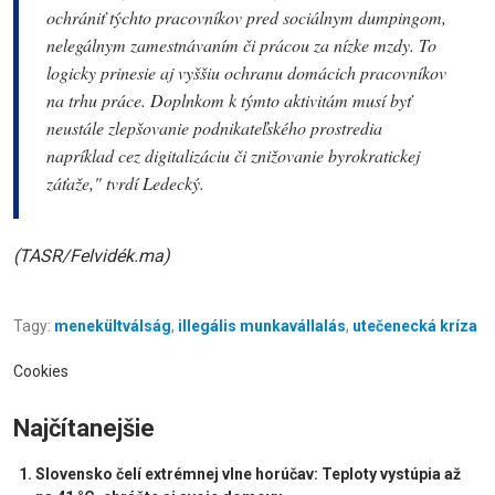
ochrániť týchto pracovníkov pred sociálnym dumpingom,
nelegálnym zamestnávaním či prácou za nízke mzdy. To
logicky prinesie aj vyššiu ochranu domácich pracovníkov
na trhu práce. Doplnkom k týmto aktivitám musí byť
neustále zlepšovanie podnikateľského prostredia
napríklad cez digitalizáciu či znižovanie byrokratickej
záťaže
," tvrdí Ledecký.
(TASR/Felvidék.ma)
Tagy:
menekültválság
,
illegális munkavállalás
,
utečenecká kríza
Cookies
Najčítanejšie
Slovensko čelí extrémnej vlne horúčav: Teploty vystúpia až