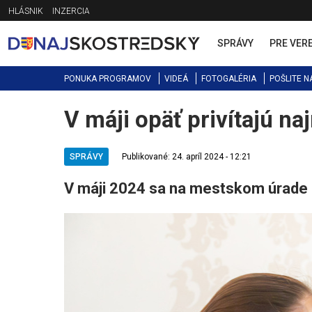
Jump
HLÁSNIK
INZERCIA
to
navigation
SPRÁVY
PRE VER
PONUKA PROGRAMOV
VIDEÁ
FOTOGALÉRIA
POŠLITE N
V máji opäť privítajú 
Back
to
top
SPRÁVY
Publikované: 24. apríl 2024 - 12:21
V máji 2024 sa na mestskom úrade o