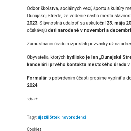
Odbor školstva, sociálnych vecí, športu a kultúr
Dunajskej Strede, že vedenie nášho mesta slávnost
2023
. Slávnostná udalosť sa uskutoční
23. mája 2
očakávajú
deti narodené v novembri a decembri
Zamestnanci úradu rozposlali pozvánky už na adres
Obyvatelia, ktorých
bydlisko je len „Dunajská St
kancelárii prvého kontaktu mestského úradu
v 
Formulár
s potvrdením účasti prosíme vyplniť a d
2024
.
-dszi-
Tagy:
újszülöttek
,
novorodenci
Cookies