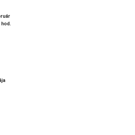
bruár
 hod.
ája