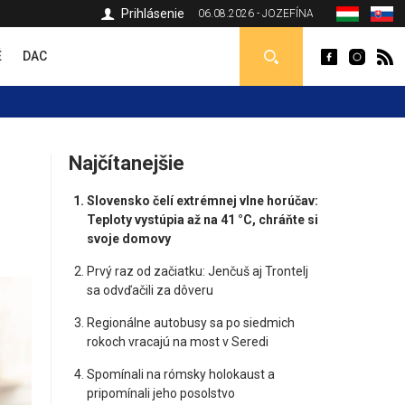
Prihlásenie
06.08.2026 - JOZEFÍNA
É
DAC
Najčítanejšie
Slovensko čelí extrémnej vlne horúčav:
Teploty vystúpia až na 41 °C, chráňte si
svoje domovy
Prvý raz od začiatku: Jenčuš aj Trontelj
sa odvďačili za dôveru
Regionálne autobusy sa po siedmich
rokoch vracajú na most v Seredi
Spomínali na rómsky holokaust a
pripomínali jeho posolstvo