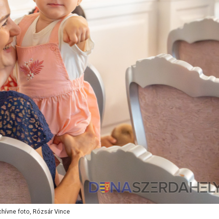
chívne foto, Rózsár Vince