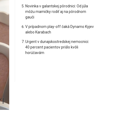
Novinka v galantskej pôrodnici: Od júla
môžu mamičky rodiť aj na pôrodnom
gauči
V prípadnom play-off čaká Dynamo Kyjev
alebo Karabach
Urgent v dunajskostredskej nemocnici:
40 percent pacientov prišlo kvôli
horúčavám