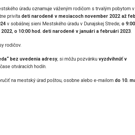
y mestského úradu oznamuje váženým rodičom s trvalým pobytom v
ne privíta
deti narodené v mesiacoch november 2022 až fe
024
v sobášnej sieni Mestského úradu v Dunajskej Strede;
o 9:00
 2022
,
o 10:00 hod. deti narodené v januári a februári 2023
.
y rodičov.
reda“ bez uvedenia adresy
, si môžu pozvánku
vyzdvihnúť v
čase otváracích hodín.
oručiť na mestský úrad poštou, osobne alebo e-mailom
do 10. m