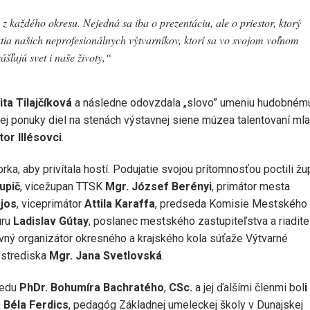
z každého okresu. Nejedná sa iba o prezentáciu, ale o priestor, ktorý
utia našich neprofesionálnych výtvarníkov, ktorí sa vo svojom voľnom
ášľujú svet i naše životy,“
ita Tilajčíková
a následne odovzdala „slovo” umeniu hudobnému
ej ponuky diel na stenách výstavnej siene múzea talentovaní mla
tor Illésovci
.
a, aby privítala hostí. Podujatie svojou prítomnosťou poctili žu
upič
, vicežupan TTSK
Mgr. József Berényi
, primátor mesta
jos
, viceprimátor
Attila Karaffa
, predseda Komisie Mestského
úru
Ladislav Gútay
, poslanec mestského zastupiteľstva a riadite
lavný organizátor okresného a krajského kola súťaže Výtvarné
 strediska
Mgr. Jana Svetlovská
.
sedu
PhDr. Bohumíra Bachratého
,
CSc.
a jej ďalšími členmi bol
i
. Béla Ferdics
, pedagóg Základnej umeleckej školy v Dunajskej