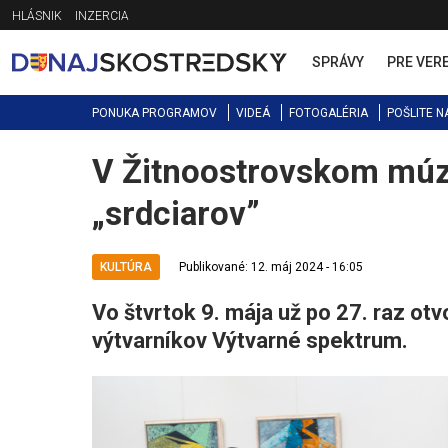
Jump
HLÁSNIK
INZERCIA
to
navigation
SPRÁVY
PRE VER
PONUKA PROGRAMOV
VIDEÁ
FOTOGALÉRIA
POŠLITE N
V Žitnoostrovskom múze
Back
to
„srdciarov”
top
KULTÚRA
Publikované: 12. máj 2024 - 16:05
Vo štvrtok 9. mája už po 27. raz otv
výtvarníkov Výtvarné spektrum.