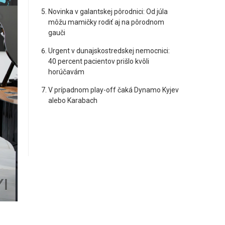
Novinka v galantskej pôrodnici: Od júla
môžu mamičky rodiť aj na pôrodnom
gauči
Urgent v dunajskostredskej nemocnici:
40 percent pacientov prišlo kvôli
horúčavám
V prípadnom play-off čaká Dynamo Kyjev
alebo Karabach