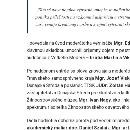
„Táto výstava ponúka výtvarné umenie, to najlepšie 
ponúka príležitosti na vzájomnú inšpiráciu a stretn
čase venujú kreatívnej tvorbe a svojimi výtvormi skr
- povedala na úvod moderátorka vernisáže
Mgr. Ed
klavírnou skladbou umocnili príjemný dojem z pestr
hudobníci z Veľkého Medera –
bratia Martin a Vik
Po hudobnom entrée sa slova znovu ujala moderátork
Trnavského samosprávneho kraja
Mgr. Jozef Visk
Dunajská Streda a poslanec TTSK
JUDr. Zoltán Há
zastupiteľstva Dunajská Streda pre školstvo a kult
Žitnoostrovského múzea
Mgr. Ivan Nagy
, ako i h
spektrum, riaditeľka Žitnoostrovského osvetového
Diela hodnotila odborná porota pod vedením pred
akademický maliar doc. Daniel Szalai
a
Mgr. art