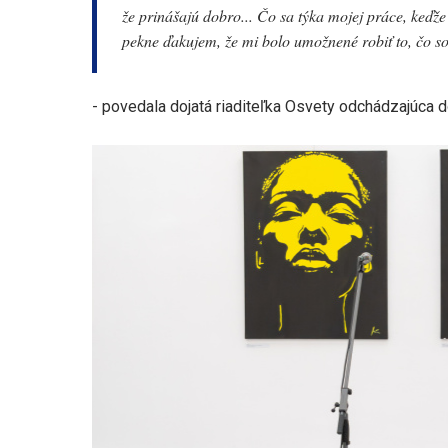
že prinášajú dobro... Čo sa týka mojej práce, keďže
pekne ďakujem, že mi bolo umožnené robiť to, čo s
- povedala dojatá riaditeľka Osvety odchádzajúca 