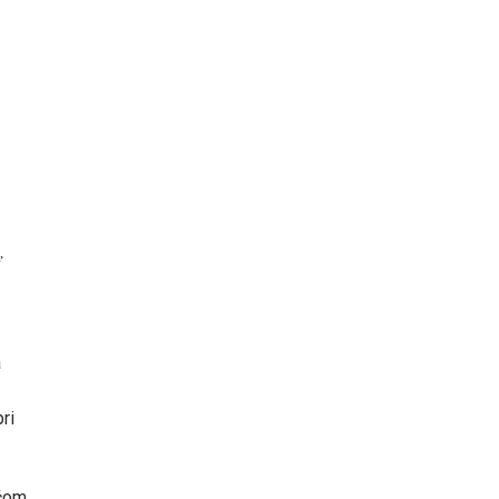
a
ri
ičom