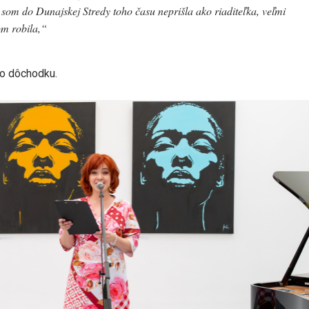
 som do Dunajskej Stredy toho času neprišla ako riaditeľka, veľmi
om robila,“
do dôchodku.