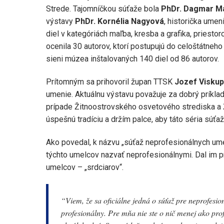
Strede. Tajomníčkou súťaže bola
PhDr. Dagmar M
výstavy
PhDr. Kornélia Nagyová
, historička umen
diel v kategóriách maľba, kresba a grafika, priestor
ocenila 30 autorov, ktorí postupujú do celoštátneho
sieni múzea inštalovaných 140 diel od 86 autorov.
Prítomným sa prihovoril župan TTSK
Jozef Viskup
umenie. Aktuálnu výstavu považuje za dobrý príklad
prípade Žitnoostrovského osvetového strediska a Ž
úspešnú tradíciu a držím palce, aby táto séria súťa
Ako povedal, k názvu „súťaž neprofesionálnych ume
týchto umelcov nazvať neprofesionálnymi. Dal im p
umelcov – „srdciarov“.
“Viem, že sa oficiálne jedná o súťaž pre neprofesio
profesionálny. Pre mňa nie ste o nič menej ako prof