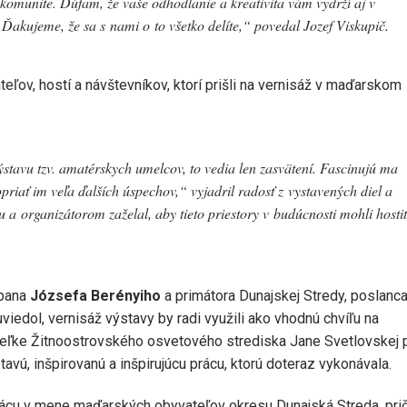
 komunite. Dúfam, že vaše odhodlanie a kreativita vám vydrží aj v
 Ďakujeme, že sa s nami o to všetko delíte,“ povedal Jozef Viskupič.
ľov, hostí a návštevníkov, ktorí prišli na vernisáž v maďarskom
ýstavu tzv. amatérskych umelcov, to vedia len zasvätení. Fascinujú ma
riať im veľa ďalších úspechov,“ vyjadril radosť z vystavených diel a
 organizátorom zaželal, aby tieto priestory v budúcnosti mohli hostiť
upana
Józsefa Berényiho
a primátora Dunajskej Stredy, poslanc
 uviedol, vernisáž výstavy by radi využili ako vhodnú chvíľu na
teľke Žitnoostrovského osvetového strediska Jane Svetlovskej p
vú, inšpirovanú a inšpirujúcu prácu, ktorú doteraz vykonávala.
prácu v mene maďarských obyvateľov okresu Dunajská Streda, pr