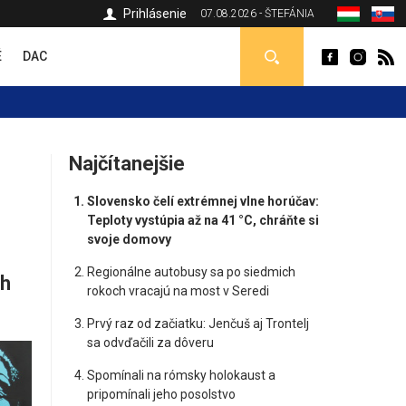
Prihlásenie
07.08.2026 - ŠTEFÁNIA
É
DAC
Najčítanejšie
Slovensko čelí extrémnej vlne horúčav:
Teploty vystúpia až na 41 °C, chráňte si
svoje domovy
Regionálne autobusy sa po siedmich
ch
rokoch vracajú na most v Seredi
Prvý raz od začiatku: Jenčuš aj Trontelj
sa odvďačili za dôveru
Spomínali na rómsky holokaust a
pripomínali jeho posolstvo