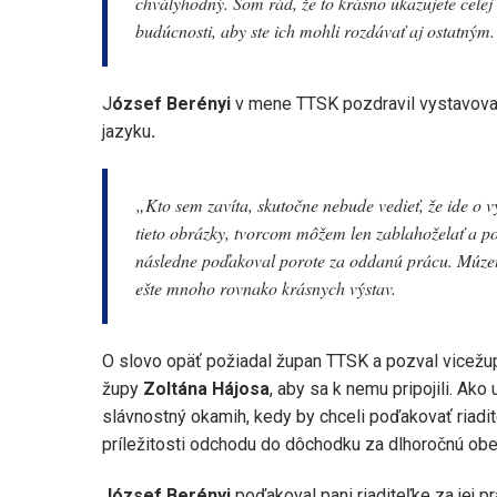
chvályhodný. Som rád, že to krásno ukazujete celej
budúcnosti, aby ste ich mohli rozdávať aj ostatným.
J
ózsef Berényi
v mene TTSK pozdravil vystavovate
jazyku
.
„Kto sem zavíta, skutočne nebude vedieť, že ide o v
tieto obrázky, tvorcom môžem len zablahoželať a pop
následne poďakoval porote za oddanú prácu. Múzeu a
ešte mnoho rovnako krásnych výstav.
O slovo opäť požiadal župan TTSK a pozval vicež
župy
Zoltána Hájosa
, aby sa k nemu pripojili. Ako
slávnostný okamih, kedy by chceli poďakovať riadi
príležitosti odchodu do dôchodku za dlhoročnú obeta
József Berényi
poďakoval pani riaditeľke za jej 