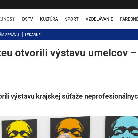
EJNOSŤ
DSTV
KULTÚRA
ŠPORT
VZDELÁVANIE
FAREBN
ÁM SPRÁVU
LEKÁRNE
u otvorili výstavu umelcov –
orili výstavu krajskej súťaže neprofesionálny