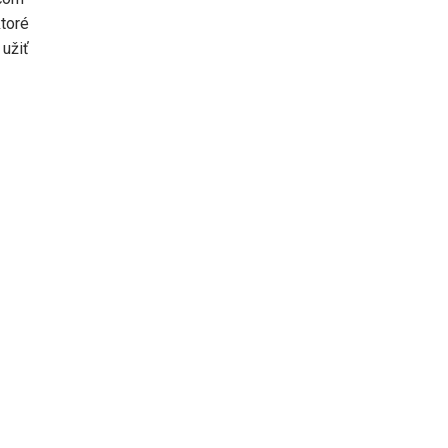
toré
 užiť