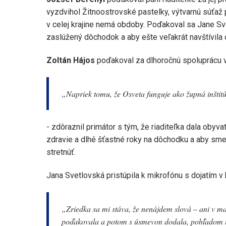
vyzdvihol Žitnoostrovské pastelky, výtvarnú súťaž
v celej krajine nemá obdoby. Poďakoval sa Jane Sve
zaslúžený dôchodok a aby ešte veľakrát navštívila 
Zoltán Hájos
poďakoval za dlhoročnú spoluprácu 
„Napriek tomu, že Osveta funguje ako župná inštit
- zdôraznil primátor s tým, že riaditeľka dala obyva
zdravie a dlhé šťastné roky na dôchodku a aby sme 
stretnúť.
Jana Svetlovská pristúpila k mikrofónu s dojatím v 
„Zriedka sa mi stáva, že nenájdem slová – ani v m
poďakovala a potom s úsmevon dodala, pohľadom uka