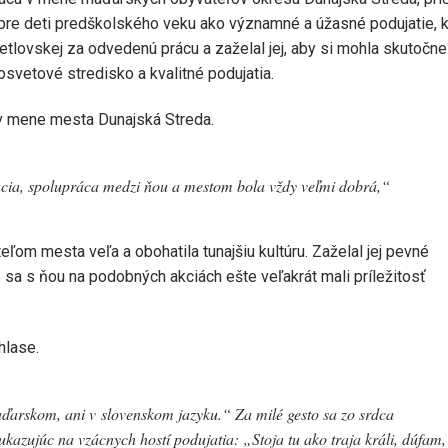
 pre deti predškolského veku ako významné a úžasné podujatie, k
tlovskej za odvedenú prácu a zaželal jej, aby si mohla skutočne
osvetové stredisko a kvalitné podujatia.
v mene mesta Dunajská Streda.
úcia, spolupráca medzi ňou a mestom bola vždy veľmi dobrá,“
teľom mesta veľa a obohatila tunajšiu kultúru. Zaželal jej pevné
sa s ňou na podobných akciách ešte veľakrát mali príležitosť
hlase.
aďarskom, ani v slovenskom jazyku.“ Za milé gesto sa zo srdca
zujúc na vzácnych hostí podujatia: „Stoja tu ako traja králi, dúfam,