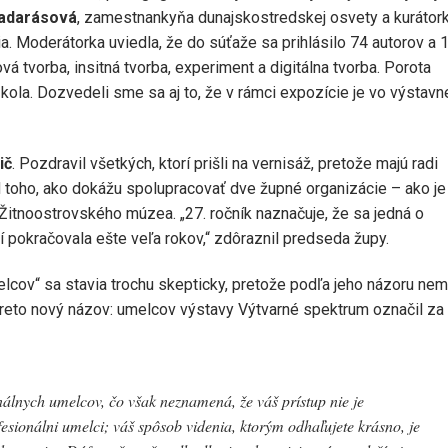
adarásová
, zamestnankyňa dunajskostredskej osvety a kurátor
ia. Moderátorka uviedla, že do súťaže sa prihlásilo 74 autorov a 
ová tvorba, insitná tvorba, experiment a digitálna tvorba. Porota
 kola. Dozvedeli sme sa aj to, že v rámci expozície je vo výstavn
ič
. Pozdravil všetkých, ktorí prišli na vernisáž, pretože majú radi
 toho, ako dokážu spolupracovať dve župné organizácie – ako je 
itnoostrovského múzea. „27. ročník naznačuje, že sa jedná o
ží pokračovala ešte veľa rokov,“ zdôraznil predseda župy.
lcov“ sa stavia trochu skepticky, pretože podľa jeho názoru ne
reto nový názov: umelcov výstavy Výtvarné spektrum označil za
nálnych umelcov, čo však neznamená, že váš prístup nie je
esionálni umelci; váš spôsob videnia, ktorým odhaľujete krásno, je