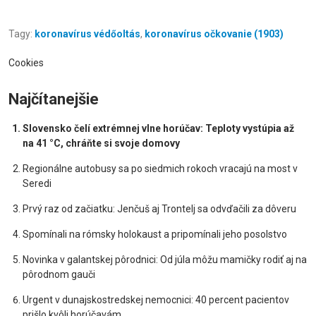
Tagy:
koronavírus védőoltás
,
koronavírus očkovanie (1903)
Cookies
Najčítanejšie
Slovensko čelí extrémnej vlne horúčav: Teploty vystúpia až
na 41 °C, chráňte si svoje domovy
Regionálne autobusy sa po siedmich rokoch vracajú na most v
Seredi
Prvý raz od začiatku: Jenčuš aj Trontelj sa odvďačili za dôveru
Spomínali na rómsky holokaust a pripomínali jeho posolstvo
Novinka v galantskej pôrodnici: Od júla môžu mamičky rodiť aj na
pôrodnom gauči
Urgent v dunajskostredskej nemocnici: 40 percent pacientov
prišlo kvôli horúčavám