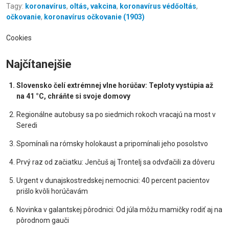
Tagy:
koronavírus
,
oltás, vakcina
,
koronavírus védőoltás
,
očkovanie
,
koronavírus očkovanie (1903)
Cookies
Najčítanejšie
Slovensko čelí extrémnej vlne horúčav: Teploty vystúpia až
na 41 °C, chráňte si svoje domovy
Regionálne autobusy sa po siedmich rokoch vracajú na most v
Seredi
Spomínali na rómsky holokaust a pripomínali jeho posolstvo
Prvý raz od začiatku: Jenčuš aj Trontelj sa odvďačili za dôveru
Urgent v dunajskostredskej nemocnici: 40 percent pacientov
prišlo kvôli horúčavám
Novinka v galantskej pôrodnici: Od júla môžu mamičky rodiť aj na
pôrodnom gauči