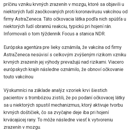
príčinu vzniku krvných zrazenín v mozgu, ktoré sa objavili u
niektorých ľudí zaočkovaných proti koronavírusu vakcínou od
firmy AstraZeneca. Táto očkovacia látka podľa nich spúšťa u
niektorých ľudí obrannú reakciu, typickú pri hojení rán.
Informovali o tom týždenník Focus a stanica NDR.
Európska agentúra pre lieky oznámila, že vakcína od firmy
AstraZeneca nesúvisí s celkovým zvýšeným rizikom vzniku
krvných zrazenín jej výhody prevažujú nad rizikami. Viacero
európskych krajín následne oznámilo, že obnoví očkovanie
touto vakcínou
Výskumníci na základe analýz vzoriek krvi šiestich
pacientov s trombózou zistili, že po podaní očkovacej látky
sa u niektorých spustil mechanizmus, ktorý aktivuje tvorbu
krvných doštičiek, čo sa zvyčajne deje iba pri hojení
krvácajúcej rany. To môže následne viesť k vytvoreniu
zrazenín v mozgu.