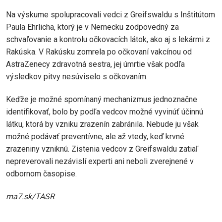
Na výskume spolupracovali vedci z Greifswaldu s Inštitútom
Paula Ehrlicha, ktorý je v Nemecku zodpovedný za
schvaľovanie a kontrolu očkovacích látok, ako aj s lekármi z
Rakúska. V Rakúsku zomrela po očkovaní vakcínou od
AstraZenecy zdravotná sestra, jej úmrtie však podľa
výsledkov pitvy nesúviselo s očkovaním.
Keďže je možné spomínaný mechanizmus jednoznačne
identifikovať, bolo by podľa vedcov možné vyvinúť účinnú
látku, ktorá by vzniku zrazenín zabránila. Nebude ju však
možné podávať preventívne, ale až vtedy, keď krvné
zrazeniny vzniknú. Zistenia vedcov z Greifswaldu zatiaľ
nepreverovali nezávislí experti ani neboli zverejnené v
odbornom časopise.
ma7.sk/TASR