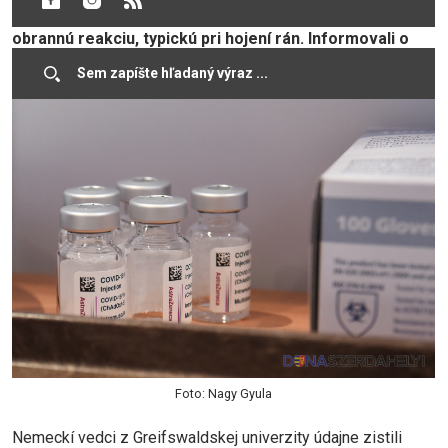
očkovacia látka podľa nich spúšťa u niektorých ľudí
obrannú reakciu, typickú pri hojení rán. Informovali o
tom týždenník Focus a stanica NDR.
Foto: Nagy Gyula
Nemeckí vedci z Greifswaldskej univerzity údajne zistili