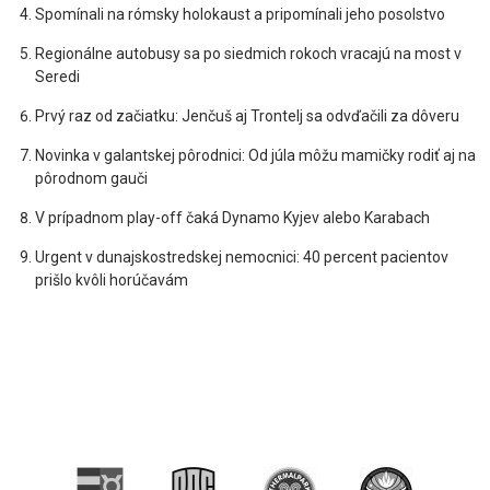
Spomínali na rómsky holokaust a pripomínali jeho posolstvo
Regionálne autobusy sa po siedmich rokoch vracajú na most v
Seredi
Prvý raz od začiatku: Jenčuš aj Trontelj sa odvďačili za dôveru
Novinka v galantskej pôrodnici: Od júla môžu mamičky rodiť aj na
pôrodnom gauči
V prípadnom play-off čaká Dynamo Kyjev alebo Karabach
Urgent v dunajskostredskej nemocnici: 40 percent pacientov
prišlo kvôli horúčavám