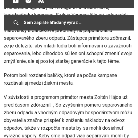
a konateľka agentúry aPRimage s.r.o. a zároveň aj
koordinátorka kampane, Szilvia Varagya Néveri, odovzdali
malým pacientom oddelenia balík, ktorý obsahoval
maľovanky a darčekové predmety na popularizáciu
separovaného zberu odpadu. Zástupca primátora zdôraznil,
že je dôležité, aby mladí ľudia boli informovaní o závažnosti
separovania, lebo dlhodobo sú len oni schopní zmeniť svoje
zmýšľanie, ale aj postoj staršej generácie k tejto téme.
Potom boli rozdané balíčky, ktoré sa počas kampane
rozdávali aj medzi žiakmi mesta.
V súvislosti s programom primátor mesta Zoltán Hájos už
pred časom zdôraznil: „ So zvýšením pomeru separovaného
zberu odpadu a vhodným odpadovým hospodárstvom môžu
obyvatelia značne prispieť k zníženiu nákladov na odvoz
odpadov, takže v rozpočte mesta by sa mohli dosiahnuť
výrazné úspory. Keby sme odpad viac separovali, mohli by