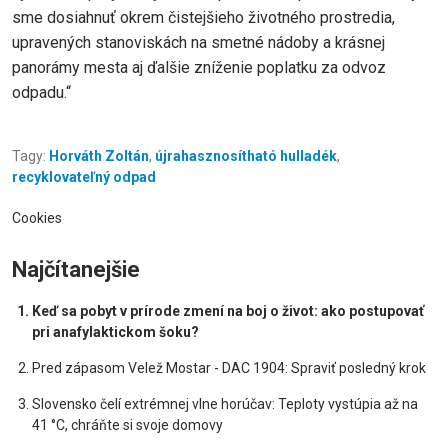
sme dosiahnuť okrem čistejšieho životného prostredia,
upravených stanoviskách na smetné nádoby a krásnej
panorámy mesta aj ďalšie zníženie poplatku za odvoz
odpadu.“
Tagy:
Horváth Zoltán
,
újrahasznosítható hulladék
,
recyklovateľný odpad
Cookies
Najčítanejšie
Keď sa pobyt v prírode zmení na boj o život: ako postupovať
pri anafylaktickom šoku?
Pred zápasom Velež Mostar - DAC 1904: Spraviť posledný krok
Slovensko čelí extrémnej vlne horúčav: Teploty vystúpia až na
41 °C, chráňte si svoje domovy