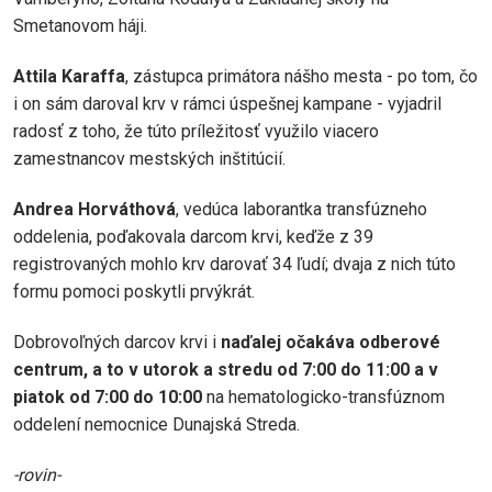
Smetanovom háji.
Attila Karaffa
, zástupca primátora nášho mesta - po tom, čo
i on sám daroval krv v rámci úspešnej kampane - vyjadril
radosť z toho, že túto príležitosť využilo viacero
zamestnancov mestských inštitúcií.
Andrea Horváthová
, vedúca laborantka transfúzneho
oddelenia, poďakovala darcom krvi, keďže z 39
registrovaných mohlo krv darovať 34 ľudí; dvaja z nich túto
formu pomoci poskytli prvýkrát.
Dobrovoľných darcov krvi i
naďalej očakáva odberové
centrum, a to v utorok a stredu od 7:00 do 11:00 a v
piatok od 7:00 do 10:00
na hematologicko-transfúznom
oddelení nemocnice Dunajská Streda.
-rovin-