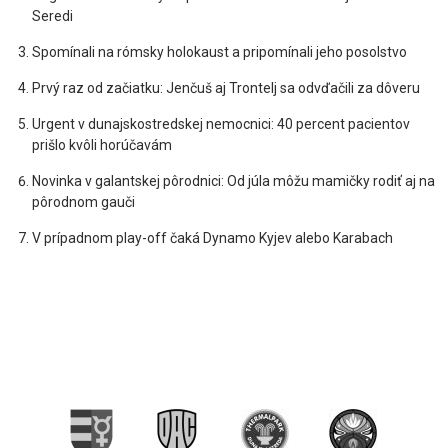
Seredi
Spomínali na rómsky holokaust a pripomínali jeho posolstvo
Prvý raz od začiatku: Jenčuš aj Trontelj sa odvďačili za dôveru
Urgent v dunajskostredskej nemocnici: 40 percent pacientov
prišlo kvôli horúčavám
Novinka v galantskej pôrodnici: Od júla môžu mamičky rodiť aj na
pôrodnom gauči
V prípadnom play-off čaká Dynamo Kyjev alebo Karabach