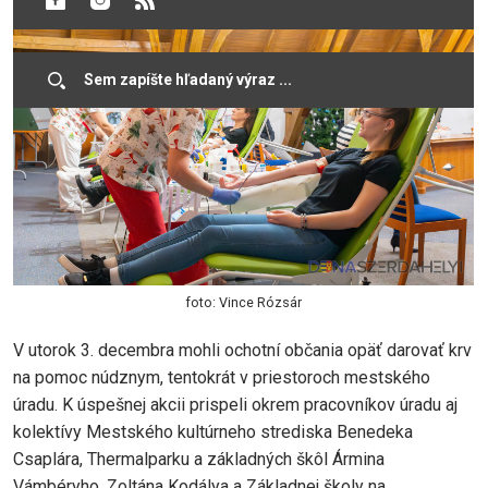
foto: Vince Rózsár
V utorok 3. decembra mohli ochotní občania opäť darovať krv
na pomoc núdznym, tentokrát v priestoroch mestského
úradu. K úspešnej akcii prispeli okrem pracovníkov úradu aj
kolektívy Mestského kultúrneho strediska Benedeka
Csaplára, Thermalparku a základných škôl Ármina
Vámbéryho, Zoltána Kodálya a Základnej školy na