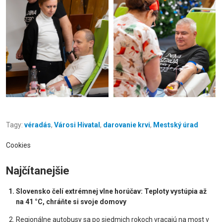
Tagy:
véradás
,
Városi Hivatal
,
darovanie krvi
,
Mestský úrad
Cookies
Najčítanejšie
Slovensko čelí extrémnej vlne horúčav: Teploty vystúpia až
na 41 °C, chráňte si svoje domovy
Regionálne autobusy sa po siedmich rokoch vracajú na most v